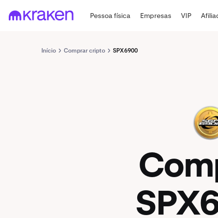
Pessoa física
Empresas
VIP
Afili
Início
Comprar cripto
SPX6900
SPX
Com
SPX