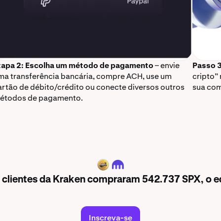
tapa 2: Escolha um método de pagamento
– envie
Passo 3
ma transferência bancária, compre ACH, use um
cripto” 
artão de débito/crédito ou conecte diversos outros
sua com
étodos de pagamento.
SPX
s clientes da Kraken compraram 542.737 SPX, o e
Inscreva-se