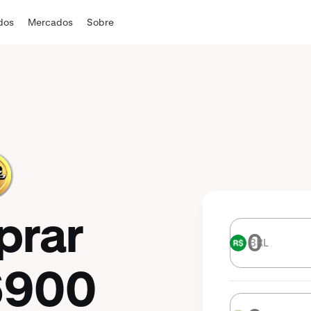
ados
Mercados
Sobre
prar
BRL
BRL
6900