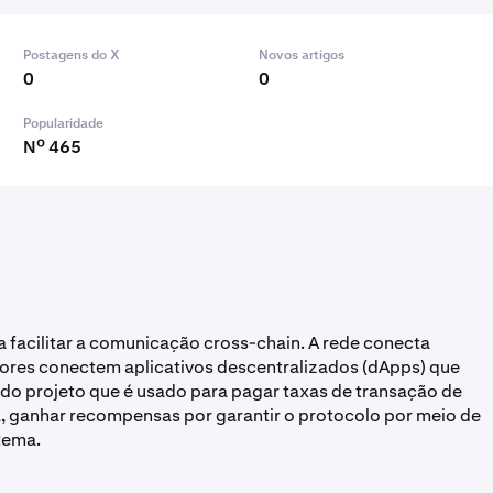
Postagens do X
Novos artigos
0
0
Popularidade
Nº 465
a facilitar a comunicação cross-chain. A rede conecta
ores conectem aplicativos descentralizados (dApps) que
 do projeto que é usado para pagar taxas de transação de
a, ganhar recompensas por garantir o protocolo por meio de
tema.