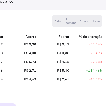
 ou ano.
1
1 dia
1 mês
1 ano
semana
xo
Aberto
Fechar
% de alteração
19
R$ 0,38
R$ 0,19
-50,84%
38
R$ 4,00
R$ 0,38
-90,49%
47
R$ 5,73
R$ 4,15
-27,58%
56
R$ 2,71
R$ 5,80
+114,46%
14
R$ 4,63
R$ 2,61
-43,59%