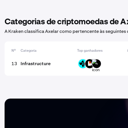
Categorias de criptomoedas de A
A Kraken classifica Axelar como pertencente às seguintes
Nº
Categoria
Top ganhadores
13
Infrastructure
CTSI
BICO
P0