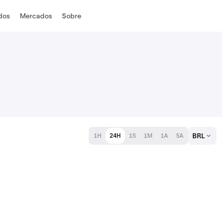
ados
Mercados
Sobre
BRL
1H
24H
1S
1M
1A
5A