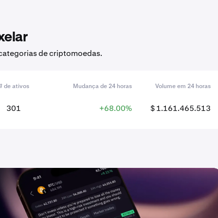
xelar
 categorias de criptomoedas.
# de ativos
Mudança de 24 horas
Volume em 24 horas
301
+68.00%
$ 1.161.465.513