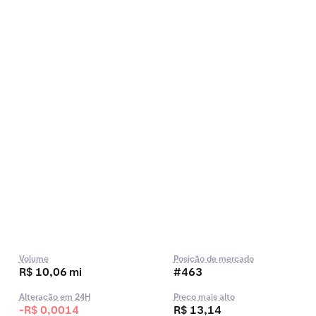
Volume
Posição de mercado
R$ 10,06 mi
#463
Alteração em 24H
Preço mais alto
-R$ 0,0014
R$ 13,14