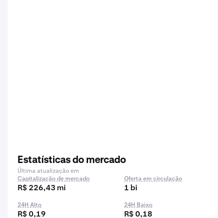
Estatísticas do mercado
Última atualização em
Capitalização de mercado
Oferta em circulação
R$ 226,43 mi
1 bi
24H Alto
24H Baixo
R$ 0,19
R$ 0,18