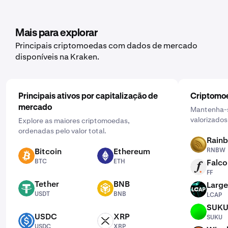
Mais para explorar
Principais criptomoedas com dados de mercado
disponíveis na Kraken.
Principais ativos por capitalização de
Criptomoe
mercado
Mantenha-s
valorizados
Explore as maiores criptomoedas,
ordenadas pelo valor total.
Rain
RNBW
Bitcoin
Ethereum
RNBW
BTC
ETH
BTC
ETH
Falco
FF
FF
Tether
BNB
Large
USDT
BNB
LCAP
USDT
BNB
LCAP
SUK
SUKU
USDC
XRP
SUKU
USDC
XRP
USDC
XRP