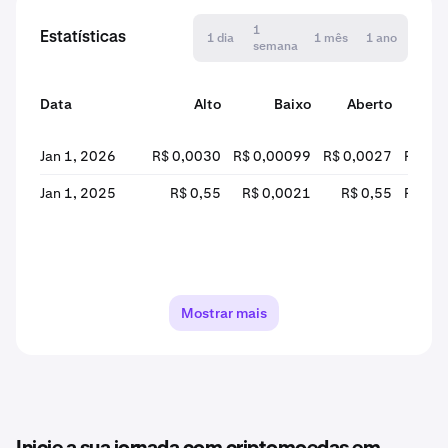
1
Estatísticas
1 dia
1 mês
1 ano
semana
Data
Alto
Baixo
Aberto
Fe
Jan 1, 2026
R$ 0,0030
R$ 0,00099
R$ 0,0027
R$ 0,
Jan 1, 2025
R$ 0,55
R$ 0,0021
R$ 0,55
R$ 0,
Mostrar mais