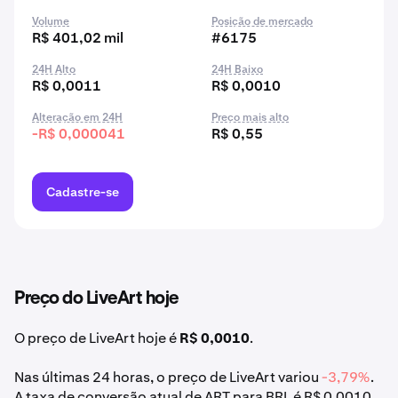
Volume
Posição de mercado
R$ 401,02 mil
#6175
24H Alto
24H Baixo
R$ 0,0011
R$ 0,0010
Alteração em 24H
Preço mais alto
-R$ 0,000041
R$ 0,55
Cadastre-se
Preço do LiveArt hoje
O preço de LiveArt hoje é
R$ 0,0010
.
Nas últimas 24 horas, o preço de LiveArt variou
-3,79%
.
A taxa de conversão atual de ART para BRL é R$ 0,0010