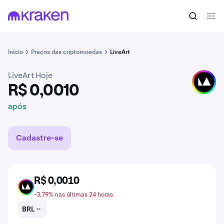
R$ 0,0010
Comprar ART
após
Início
Preços das criptomoedas
LiveArt
LiveArt Hoje
ART
R$ 0,0010
após
Cadastre-se
R$ 0,0010
ART
-3,79% nas últimas 24 horas
BRL