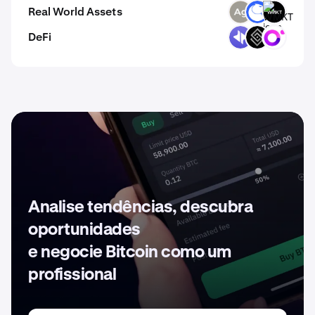
Real World Assets
SLVR
ANT
WMKT
DeFi
DYP
DECT
ORN
Analise tendências, descubra
oportunidades
e negocie Bitcoin como um
profissional