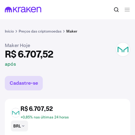
R$ 6.707,52
Comprar MKR
após
Início
Preços das criptomoedas
Maker
Maker Hoje
MKR
R$ 6.707,52
após
Cadastre-se
R$ 6.707,52
MKR
+0,85% nas últimas 24 horas
BRL