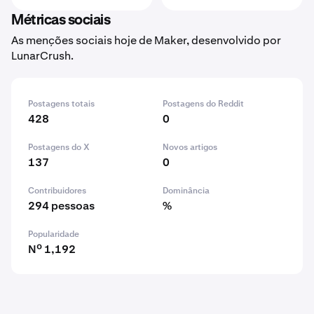
Métricas sociais
As menções sociais hoje de Maker, desenvolvido por
LunarCrush.
Postagens totais
Postagens do Reddit
428
0
Postagens do X
Novos artigos
137
0
Contribuidores
Dominância
294 pessoas
%
Popularidade
Nº 1,192