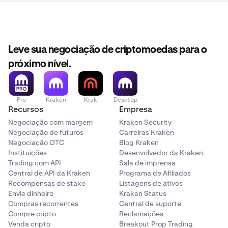
Leve sua negociação de criptomoedas para o
próximo nível.
Pro
Kraken
Krak
Desktop
Recursos
Empresa
Negociação com margem
Kraken Security
Negociação de futuros
Carreiras Kraken
Negociação OTC
Blog Kraken
Instituições
Desenvolvedor da Kraken
Trading com API
Sala de imprensa
Central de API da Kraken
Programa de Afiliados
Recompensas de stake
Listagens de ativos
Envie dinheiro
Kraken Status
Compras recorrentes
Central de suporte
Compre cripto
Reclamações
Venda cripto
Breakout Prop Trading