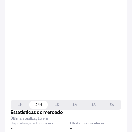
1H
24H
1S
1M
1A
5A
Estatísticas do mercado
Última atualização em
Capitalização de mercado
Oferta em circulação
-
-