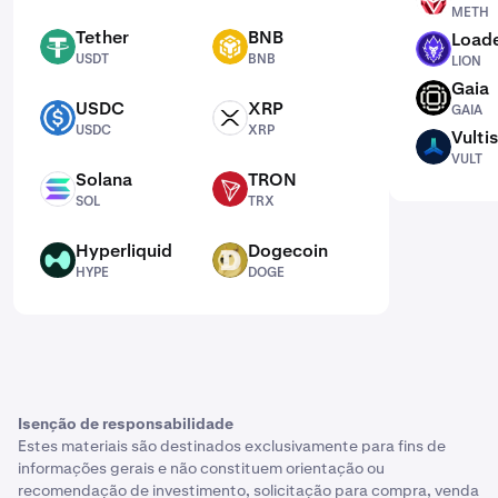
METH
METH
Tether
BNB
Loade
USDT
BNB
LION
USDT
BNB
LION
Gaia
GAIA
USDC
XRP
GAIA
USDC
XRP
USDC
XRP
Vultis
VULT
VULT
Solana
TRON
SOL
TRX
SOL
TRX
Hyperliquid
Dogecoin
HYPE
DOGE
HYPE
DOGE
Isenção de responsabilidade
Estes materiais são destinados exclusivamente para fins de
informações gerais e não constituem orientação ou
recomendação de investimento, solicitação para compra, venda