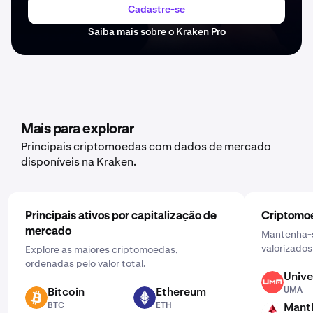
Cadastre-se
Saiba mais sobre o Kraken Pro
Mais para explorar
Principais criptomoedas com dados de mercado
disponíveis na Kraken.
Principais ativos por capitalização de
Criptomoe
mercado
Mantenha-s
valorizados
Explore as maiores criptomoedas,
ordenadas pelo valor total.
Unive
UMA
Bitcoin
Ethereum
UMA
BTC
ETH
BTC
ETH
Mantl