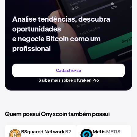
Analise tendências, descubra
oportunidades
e negocie Bitcoin como um
profissional
Cadastre-se
Saiba mais sobre o Kraken Pro
Quem possui Onyxcoin também possui
BSquared Network
B2
Metis
METIS
B2
METIS