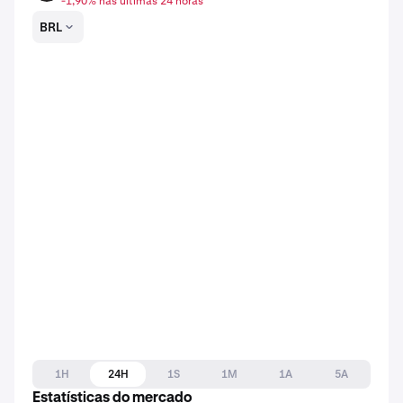
-1,90% nas últimas 24 horas
BRL
1H
24H
1S
1M
1A
5A
Estatísticas do mercado