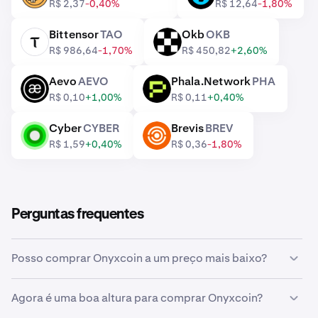
R$ 2,37
-0,40%
R$ 12,64
-1,80%
Bittensor
TAO
Okb
OKB
TAO
OKB
R$ 986,64
-1,70%
R$ 450,82
+2,60%
Aevo
AEVO
Phala.Network
PHA
AEVO
PHA
R$ 0,10
+1,00%
R$ 0,11
+0,40%
Cyber
CYBER
Brevis
BREV
CYBER
BREV
R$ 1,59
+0,40%
R$ 0,36
-1,80%
Perguntas frequentes
Posso comprar Onyxcoin a um preço mais baixo?
Sim, pode usar ordens personalizadas na Kraken para
Agora é uma boa altura para comprar Onyxcoin?
comprar automaticamente Onyxcoin se o preço baixar.