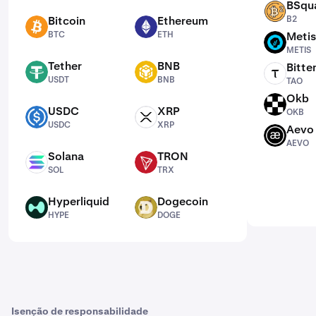
BSqu
B2
Bitcoin
Ethereum
B2
BTC
ETH
BTC
ETH
Metis
METIS
METIS
Tether
BNB
Bitte
USDT
BNB
TAO
USDT
BNB
TAO
Okb
OKB
USDC
XRP
OKB
USDC
XRP
USDC
XRP
Aevo
AEVO
AEVO
Solana
TRON
SOL
TRX
SOL
TRX
Hyperliquid
Dogecoin
HYPE
DOGE
HYPE
DOGE
Isenção de responsabilidade