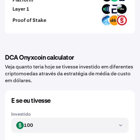
Layer 1
ULX
EVR
GINI
Proof of Stake
OPT
ABBC
PSTAKE
DCA Onyxcoin calculator
Veja quanto teria hoje se tivesse investido em diferentes
criptomoedas através da estratégia de média de custo
em dólares.
E se eu tivesse
Investido
100
USD