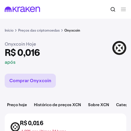
R$ 0,016
Comprar XCN
após
Início
Preços das criptomoedas
Onyxcoin
Onyxcoin Hoje
XCN
R$ 0,016
após
Comprar Onyxcoin
Preço hoje
Histórico de preços XCN
Sobre XCN
Catego
R$ 0,016
XCN