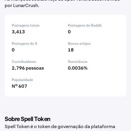
por LunarCrush.
Postagens totais
Postagens do Reddit
3,413
0
Postagens do X
Novos artigos
0
18
Contribuidores
Dominância
2,796 pessoas
0.0036%
Popularidade
Nº 607
Sobre Spell Token
Spell Token é o token de governação da plataforma