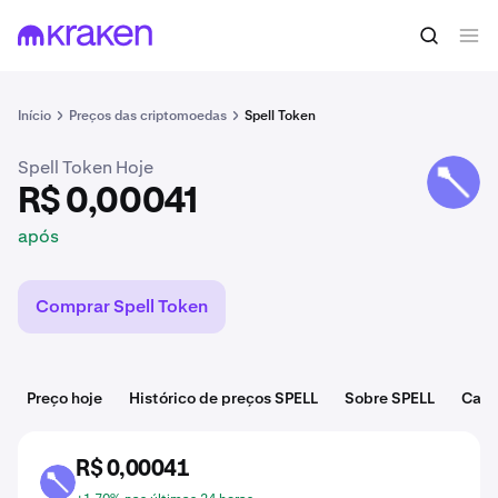
R$ 0,00041
Comprar SPELL
após
Início
Preços das criptomoedas
Spell Token
Spell Token Hoje
SPELL
R$ 0,00041
após
Comprar Spell Token
Preço hoje
Histórico de preços SPELL
Sobre SPELL
Cate
R$ 0,00041
SPELL