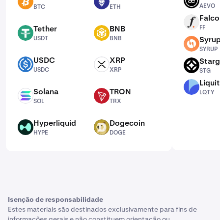
AEVO
BTC
ETH
AEVO
BTC
ETH
Falco
FF
Tether
BNB
FF
USDT
BNB
USDT
BNB
Syru
SYRUP
SYRUP
USDC
XRP
Starg
USDC
XRP
STG
USDC
XRP
STG
Liqui
LQTY
Solana
TRON
LQTY
SOL
TRX
SOL
TRX
Hyperliquid
Dogecoin
HYPE
DOGE
HYPE
DOGE
Isenção de responsabilidade
Estes materiais são destinados exclusivamente para fins de
informações gerais e não constituem orientação ou