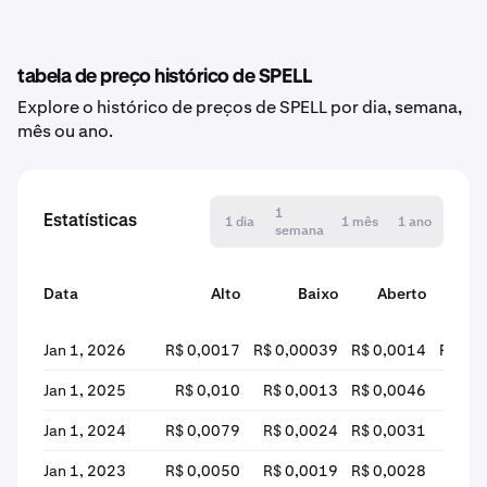
tabela de preço histórico de SPELL
Explore o histórico de preços de SPELL por dia, semana,
mês ou ano.
1
Estatísticas
1 dia
1 mês
1 ano
semana
Data
Alto
Baixo
Aberto
F
Jan 1, 2026
R$ 0,0017
R$ 0,00039
R$ 0,0014
R$ 0,
Jan 1, 2025
R$ 0,010
R$ 0,0013
R$ 0,0046
R$ 0
Jan 1, 2024
R$ 0,0079
R$ 0,0024
R$ 0,0031
R$ 0
Jan 1, 2023
R$ 0,0050
R$ 0,0019
R$ 0,0028
R$ 0