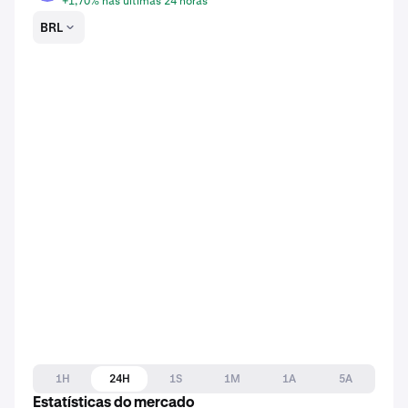
+1,70% nas últimas 24 horas
BRL
1H
24H
1S
1M
1A
5A
Estatísticas do mercado