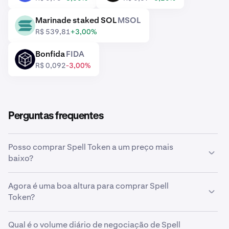
Marinade staked SOL
MSOL
MSOL
R$ 539,81
+3,00%
Bonfida
FIDA
FIDA
R$ 0,092
-3,00%
Perguntas frequentes
Posso comprar Spell Token a um preço mais
baixo?
Sim, pode usar ordens personalizadas na Kraken para
Agora é uma boa altura para comprar Spell
comprar automaticamente Spell Token se o preço
Token?
baixar.
Acertar o tempo do mercado pode ser incrivelmente
Qual é o volume diário de negociação de Spell
desafiador, e é por isso que muitos investidores optam