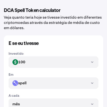
DCA Spell Token calculator
Veja quanto teria hoje se tivesse investido em diferentes
criptomoedas através da estratégia de média de custo
em dólares.
E se eu tivesse
Investido
100
USD
Em
spell
SPELL
A cada
mês