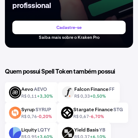
profissional
Cadastre-se
Saiba mais sobre o Kraken Pro
Quem possui Spell Token também possui
Aevo
AEVO
Falcon Finance
FF
AEVO
FF
R$ 0,11
+3,30%
R$ 0,33
+0,50%
Syrup
SYRUP
Stargate Finance
STG
SYRUP
STG
R$ 0,76
-0,20%
R$ 0,67
-6,70%
Liquity
LQTY
Yield Basis
YB
LQTY
YB
R$ 0,95
+3,60%
R$ 0,37
+6,10%