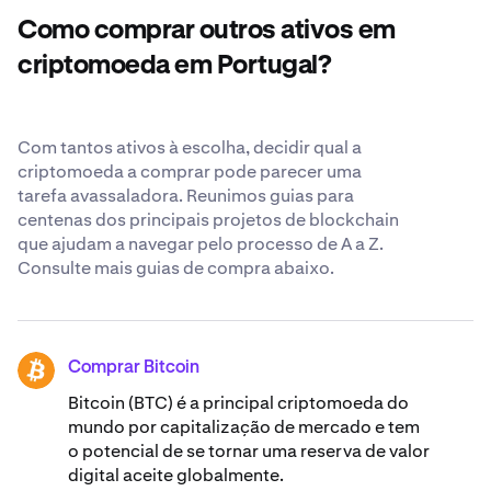
constantemente por ser o mais transparentes e seguros
Como comprar outros ativos em
possível quando nos confia os seus Orca. Saiba mais
sobre os nossos
padrões de segurança reconhecidos
criptomoeda em Portugal?
globalmente
.
Com tantos ativos à escolha, decidir qual a
criptomoeda a comprar pode parecer uma
tarefa avassaladora. Reunimos guias para
centenas dos principais projetos de blockchain
que ajudam a navegar pelo processo de A a Z.
Consulte mais guias de compra abaixo.
Comprar Bitcoin
BTC
Bitcoin (BTC) é a principal criptomoeda do
mundo por capitalização de mercado e tem
o potencial de se tornar uma reserva de valor
digital aceite globalmente.