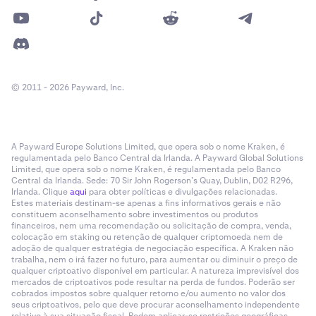
© 2011 - 2026 Payward, Inc.
A Payward Europe Solutions Limited, que opera sob o nome Kraken, é
regulamentada pelo Banco Central da Irlanda. A Payward Global Solutions
Limited, que opera sob o nome Kraken, é regulamentada pelo Banco
Central da Irlanda. Sede: 70 Sir John Rogerson’s Quay, Dublin, D02 R296,
Irlanda. Clique
aqui
para obter políticas e divulgações relacionadas.
Estes materiais destinam-se apenas a fins informativos gerais e não
constituem aconselhamento sobre investimentos ou produtos
financeiros, nem uma recomendação ou solicitação de compra, venda,
colocação em staking ou retenção de qualquer criptomoeda nem de
adoção de qualquer estratégia de negociação específica. A Kraken não
trabalha, nem o irá fazer no futuro, para aumentar ou diminuir o preço de
qualquer criptoativo disponível em particular. A natureza imprevisível dos
mercados de criptoativos pode resultar na perda de fundos. Poderão ser
cobrados impostos sobre qualquer retorno e/ou aumento no valor dos
seus criptoativos, pelo que deve procurar aconselhamento independente
relativo à sua situação fiscal. Podem aplicar-se restrições geográficas.