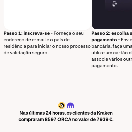
Passo 1: inscreva-se
- Forneça o seu
Passo 2: escolha
endereço de e-mail e o país de
pagamento
- Envi
residência para iniciar o nosso processo
bancária, faça um
de validação seguro.
utilize um cartão 
associe vários ou
pagamento.
ORCA
Nas últimas 24 horas, os clientes da Kraken
compraram 8597 ORCA no valor de 7939 €.