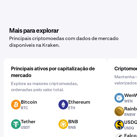
Mais para explorar
Principais criptomoedas com dados de mercado
disponíveis na Kraken.
Principais ativos por capitalização de
Criptomoe
mercado
Mantenha-s
valorizados
Explore as maiores criptomoedas,
ordenadas pelo valor total.
WenW
WEN
Bitcoin
Ethereum
WEN
BTC
ETH
BTC
ETH
Rain
RNBW
RNBW
Tether
BNB
USD
USDT
BNB
USDQ
USDT
BNB
USDQ
Falco