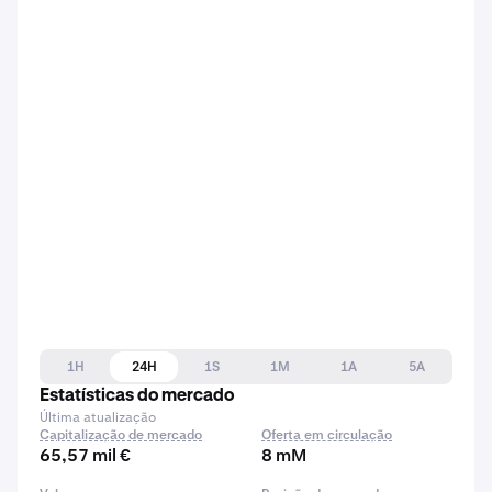
1H
24H
1S
1M
1A
5A
Estatísticas do mercado
Última atualização
Capitalização de mercado
Oferta em circulação
65,57 mil €
8 mM