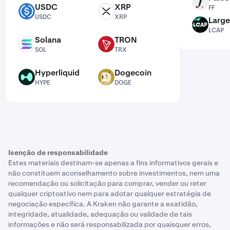
FF
USDC
XRP
FF
USDC
XRP
USDC
XRP
Large
LCAP
LCAP
Solana
TRON
SOL
TRX
SOL
TRX
Hyperliquid
Dogecoin
HYPE
DOGE
HYPE
DOGE
Isenção de responsabilidade
Estes materiais destinam-se apenas a fins informativos gerais e
não constituem aconselhamento sobre investimentos, nem uma
recomendação ou solicitação para comprar, vender ou reter
qualquer criptoativo nem para adotar qualquer estratégia de
negociação específica. A Kraken não garante a exatidão,
integridade, atualidade, adequação ou validade de tais
informações e não será responsabilizada por quaisquer erros,