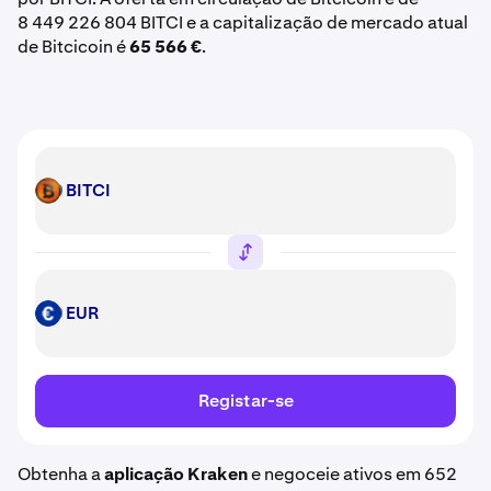
8 449 226 804 BITCI e a capitalização de mercado atual
de Bitcicoin é
65 566 €
.
BITCI
BITCI
EUR
EUR
Registar-se
Obtenha a
aplicação Kraken
e negoceie ativos em 652