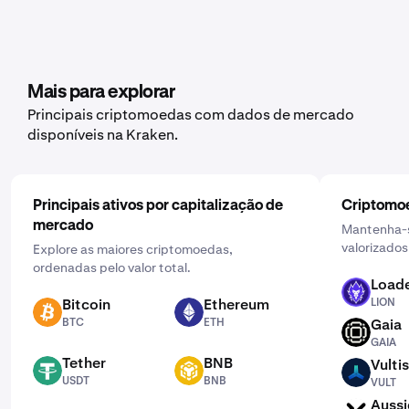
Mais para explorar
Principais criptomoedas com dados de mercado
disponíveis na Kraken.
Principais ativos por capitalização de
Criptomoe
mercado
Mantenha-s
valorizados
Explore as maiores criptomoedas,
ordenadas pelo valor total.
Loade
LION
Bitcoin
Ethereum
LION
BTC
ETH
BTC
ETH
Gaia
GAIA
GAIA
Tether
BNB
Vultis
USDT
BNB
VULT
USDT
BNB
VULT
Aussi