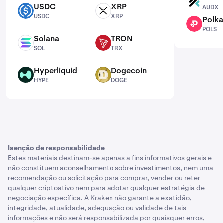
AUDX
USDC
XRP
AUDX
USDC
XRP
USDC
XRP
Polka
POLS
POLS
Solana
TRON
SOL
TRX
SOL
TRX
Hyperliquid
Dogecoin
HYPE
DOGE
HYPE
DOGE
Isenção de responsabilidade
Estes materiais destinam-se apenas a fins informativos gerais e
não constituem aconselhamento sobre investimentos, nem uma
recomendação ou solicitação para comprar, vender ou reter
qualquer criptoativo nem para adotar qualquer estratégia de
negociação específica. A Kraken não garante a exatidão,
integridade, atualidade, adequação ou validade de tais
informações e não será responsabilizada por quaisquer erros,