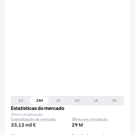
1H
24H
1S
1M
1A
5A
Estatísticas do mercado
Última atualização
Capitalização de mercado
Oferta em circulação
33,12 mil €
29 M