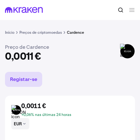
Comprar $CRDN
0,0011 €
Início
Preços de criptomoedas
Cardence
Preço de Cardence
$CRDN
0,0011 €
Registar-se
0,0011 €
$CRDN
+0,06% nas últimas 24 horas
EUR