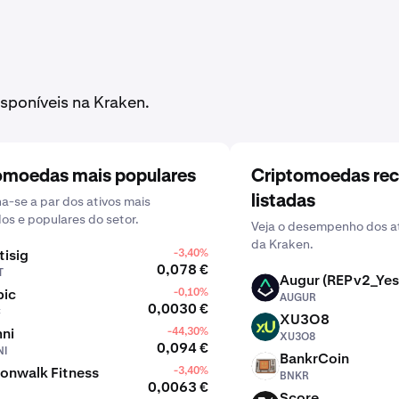
sponíveis na Kraken.
omoedas mais populares
Criptomoedas re
listadas
-se a par dos ativos mais
dos e populares do setor.
Veja o desempenho dos at
da Kraken.
tisig
-3,40%
0,078 €
T
Augur (REPv2_Yes
AUGUR
bic
-0,10%
AUGUR
0,0030 €
C
XU3O8
XU3O8
ni
-44,30%
XU3O8
0,094 €
I
BankrCoin
BNKR
onwalk Fitness
-3,40%
BNKR
0,0063 €
Score