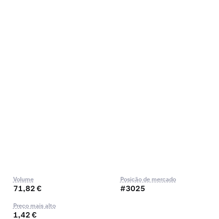
Volume
Posição de mercado
71,82 €
#3025
Preço mais alto
1,42 €