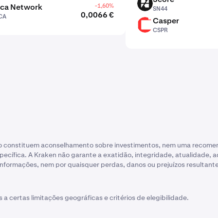
SN44
ca Network
-1,60%
SN44
0,0066 €
CA
Casper
CSPR
CSPR
não constituem aconselhamento sobre investimentos, nem uma recomen
ecífica. A Kraken não garante a exatidão, integridade, atualidade, 
informações, nem por quaisquer perdas, danos ou prejuízos resultante
 a certas limitações geográficas e critérios de elegibilidade.