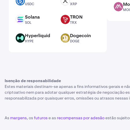
USDC
XRP
Mo
USDC
XRP
MOCA
MO
Solana
TRON
SOL
TRX
SOL
TRX
Hyperliquid
Dogecoin
HYPE
DOGE
HYPE
DOGE
Isenção de responsabilidade
Estes materiais destinam-se apenas a fins informativos gerais e 
criptoativo nem para adotar qualquer estratégia de negociação esp
responsabilizada por quaisquer erros, omissões ou atrasos nessas 
As
margens
, os
futuros
e as
recompensas por adesão
estão sujeitos