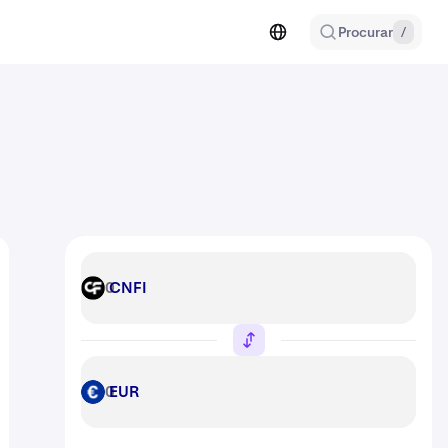
Procurar
/
CNFI
CNFI
EUR
EUR