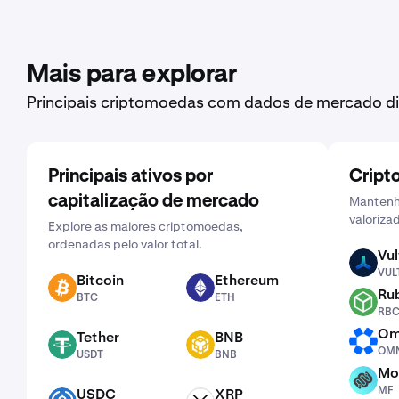
Mais para explorar
Principais criptomoedas com dados de mercado di
Principais ativos por
Cript
capitalização de mercado
Mantenha
valoriza
Explore as maiores criptomoedas,
ordenadas pelo valor total.
Vul
VULT
VUL
Bitcoin
Ethereum
BTC
ETH
Ru
BTC
ETH
RBC
RB
Om
Tether
BNB
OMNI
USDT
BNB
OMN
USDT
BNB
Mo
MF
MF
USDC
XRP