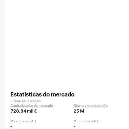
Estatísticas do mercado
Última atualização
Capitalização de mercado
Oferta em circulação
728,84 mil €
25 M
Máximo de 24H
Mínimo de 24H
-
-