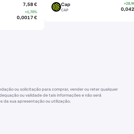
7,58 €
Cap
+28,
CAP
0,042
CAP
+1,70%
0,0017 €
dação ou solicitação para comprar, vender ou reter qualquer
adequação ou validade de tais informações e não será
s da sua apresentação ou utilização.