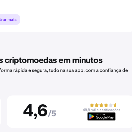
rar mais
as criptomoedas em minutos
forma rápida e segura, tudo na sua app, com a confiança de
4,6
48,8 mil classificações
/5