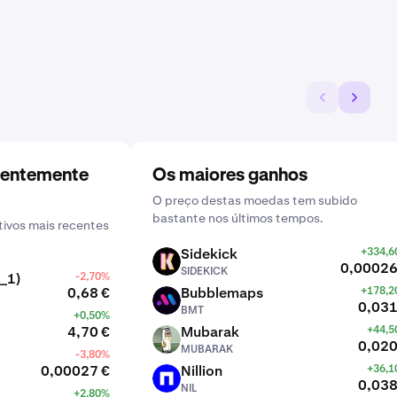
centemente
Os maiores ganhos
O preço destas moedas tem subido
bastante nos últimos tempos.
ivos mais recentes
Sidekick
+334,
SIDEKICK
0,00026
SIDEKICK
_1)
-2,70%
0,68 €
Bubblemaps
+178,
BMT
0,031
BMT
+0,50%
4,70 €
Mubarak
+44,
MUBARAK
0,020
MUBARAK
-3,80%
0,00027 €
Nillion
+36,
NIL
0,038
NIL
+2,80%