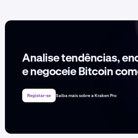
Analise tendências, en
e negoceie Bitcoin com
Registar-se
Saiba mais sobre a Kraken Pro