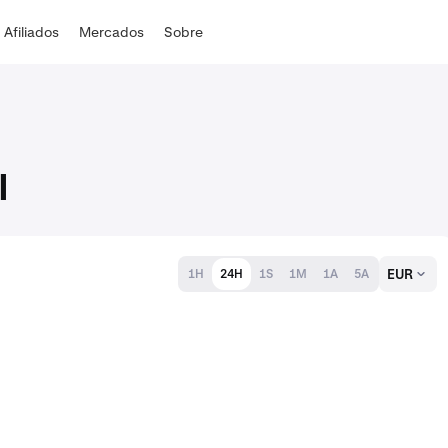
Afiliados
Mercados
Sobre
l
EUR
1H
24H
1S
1M
1A
5A