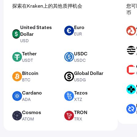
探索在Kraken上的其他质押机会
您可
币
United States
Euro
EUR
AKT
Dollar
EUR
USD
USD
APT
Tether
USDC
USDT
USDC
USDT
USDC
CSPR
Bitcoin
Global Dollar
BTC
USDG
BTC
USDG
CTSI
Cardano
Tezos
ADA
XTZ
ADA
XTZ
DCR
Cosmos
TRON
ATOM
TRX
ATOM
TRX