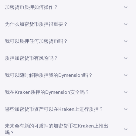
加密货币质押如何操作？
加密货币质押可允许特定加密货币的持有者通过在区块链网
为什么加密货币质押很重要？
络上验证交易来赚取奖励。代币持有者无需出售代币即可获
得更多的代币。质押过程采用以计算机为基础的规则管理的
加密货币质押非常重要，因为它可以奖励加密货币代币持有
奖励和惩罚，鼓励质押者诚实地参与到网络活动中。
我可以质押任何加密货币吗？
者为维护区块链网络安全和去中心化所做的贡献。
依据协议规则行动的质押者会收到贡献奖励，而不诚实的质
只有使用基于权益证明（PoS）共识机制的加密货币才能进
押者可能会面临惩罚，例如：通过名为“罚没”的流程失去其
质押加密货币有风险吗？
行质押。比特币和其他基于工作量证明（PoW）的加密货
质押的加密货币。
币不能进行质押。不过，通过Kraken的选择加入的奖励，
是的，质押存在风险，包括市场波动、锁定期、潜在的罚没
您可以从一系列加密资产上赚取收益，包括一些无法直接质
我可以随时解除质押我的Dymension吗？
在我们的文章
《什么是加密货币质押？》
中了解有关质押的
和平台安全问题。虽然在Kraken上进行质押可以帮助降低
押的资产。
更多信息
甚至消除其中的一些风险，但在参与加密货币质押之前，还
Kraken为各种加密货币提供灵活的质押方式，这意味着您
是应该先进行自己的研究。
我在Kraken质押的Dymension安全吗？
可以随时取消质押。不过，绑定质押涉及锁定期。请查看我
们的质押指南，了解Dymension有哪些方案可供选择。
Kraken因其是业内最值得信赖和最安全的加密货币交易所
哪些加密货币资产可以在Kraken上进行质押？
之一而闻名。因此，我们强烈建议我们的客户遵循最佳安全
做法，并确保他们在通过任何平台质押Dymension之前进
我们定期在Kraken上提供新的可进行质押的加密货币。如
行严格的尽职调查。
未来会有新的可质押的加密货币在Kraken上推出
需查看最新列表，请点击
此处
查看我们的质押资产页面。
吗？