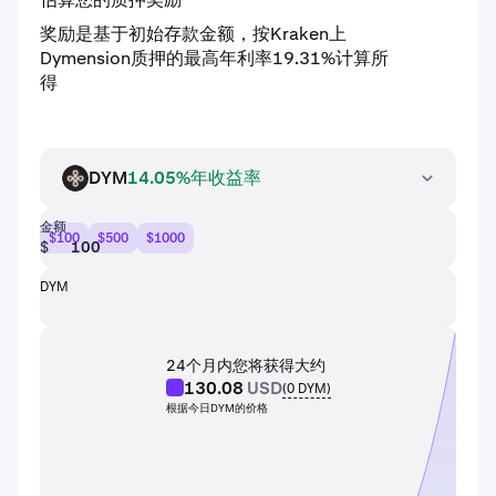
估算您的质押奖励
奖励是基于初始存款金额，按Kraken上
Dymension质押的最高年利率19.31%计算所
得
DYM
14.05%年收益率
DYM
金额
$100
$500
$1000
$
DYM
24个月内您将获得大约
130.08
USD
(
0
DYM
)
根据今日DYM的价格