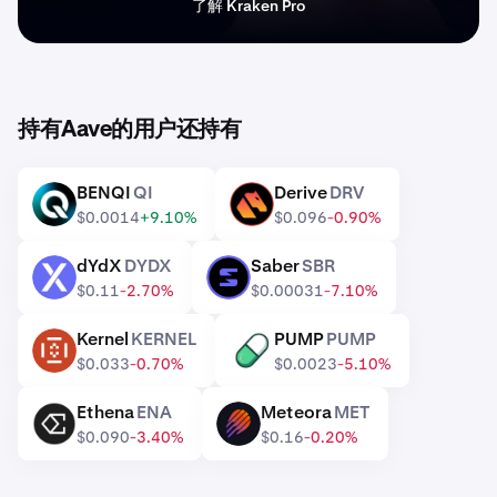
了解 Kraken Pro
持有Aave的用户还持有
BENQI
QI
Derive
DRV
QI
DRV
$0.0014
+9.10%
$0.096
-0.90%
dYdX
DYDX
Saber
SBR
DYDX
SBR
$0.11
-2.70%
$0.00031
-7.10%
Kernel
KERNEL
PUMP
PUMP
KERNEL
PUMP
$0.033
-0.70%
$0.0023
-5.10%
Ethena
ENA
Meteora
MET
ENA
MET
$0.090
-3.40%
$0.16
-0.20%