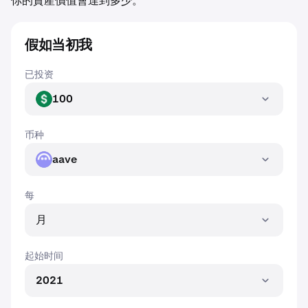
你的資產價值會達到多少。
假如当初我
已投资
100
USD
币种
aave
AAVE
每
月
起始时间
2021