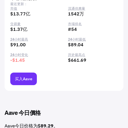
最近更新：
市值
流通供應量
$13.77亿
1542万
交易量
市場排名
$1.37亿
#54
24小时最高
24小时最低
$91.00
$89.04
24小时变化
历史最高点
-$1.45
$661.69
买入Aave
Aave 今日價格
Aave今日价格为
$89.29
。