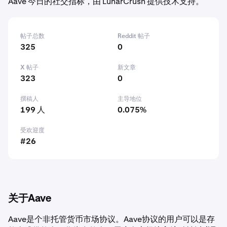
Aave 今日的社交指标，由 LunarCrush 提供技术支持。
帖子总数
Reddit 帖子
325
0
X 帖子
新文章
323
0
撰稿人
主导地位
199 人
0.075%
受欢迎度
#26
关于Aave
Aave是个非托管货币市场协议。Aave协议的用户可以是存