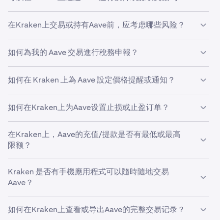
动。每個蠟燭圖代表 AAVE 在特定時間段內的開盤價、收盤
AAVE 交易模式，以試圖預測未來價格變動。需要記住的
價、最高價和最低價。在價格圖表下方，你還可能看到顯示
是的，Kraken 支援在數十種不同加密貨幣上進行質押並賺
是，沒有任何方法能夠 100% 準確預測價格，但分析 AAVE
在Kraken上交易或持有Aave前，应考虑哪些风险？
該時間段內交易活動的成交量柱，柱越高表示交易量越大。
取獎勵。
點按此處
訪問我們的質押頁面，查看Aave你所在
價格圖表時使用不同工具可以幫助你制定交易策略。
專業交易員在進行
技術分析
時，通常會考慮這些資料點。
地區是否支援質押或選擇加入獎勵計劃。
與任何金融投資一樣，在投資 Aave 並將其存放在像
如何為我的 Aave 交易進行稅務申報？
Kraken 這樣的交易平台前，需考慮相關風險。加密货币价
格（包括Aave）波动可能剧烈。尽管Kraken始终高度重视
加密貨幣的稅務申報規則因國家/地區而異。建議尋求當地
安全，我们仍建议客户将加密资产存放在仅自己可访问的非
如何在 Kraken 上為 Aave 設定價格提醒或通知？
專業稅務顧問的指導，以確保申報準確並避免潛在罰款。
托管钱包中，如Kraken Wallet。
如要在 Kraken 網頁版上設定 Aave 價格提醒，請轉到
如何在Kraken上为Aave设置止损或止盈订单？
「高級」視圖中「訂單」表單後方的「提醒」小工具。
首先，啟用瀏覽器通知。然后，点击“创建新提醒”以打
您可以在Kraken上使用自定义订单自动执行Aave的止损或
开提醒设置。選擇 Aave，設定觸發參數，並使用百分
在Kraken上，Aave的充值/提款是否有最低或最高
获利订单。在使用Kraken Pro时，您可以在订单表单中找
比按鈕或直接輸入目標價格進行調整。
限额？
到“获利/止损”下拉菜单，为Aave设置止损或获利订单。根
據你的偏好選擇「簡單」或「高級」模式。
如要在 Kraken 手機應用程式中設定 Aave 價格提醒，
您的资金限额受多种因素影响，包括您的居住国家、验证级
請確保在設備設定和 Kraken Pro 應用程式內均已啟用
Kraken 是否有手機應用程式可以隨時隨地交易
别以及您要存入或提取的资产类型。
推送通知。然後，透過點按「市場」頁面上的鈴鐺圖示
Aave？
或長按任何未結訂單，進入價格提醒彈窗。選擇「建立
是的，Kraken移动交易应用程序可让您随时随地管理Aave
新提醒」並按照與網頁版平台相同的步驟操作
如何在Kraken上查看或导出Aave的完整交易记录？
持仓。我们的智能投资服务为您的Aave投资提供强大工具