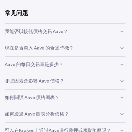
常见问题
我能否以較低價格交易 Aave？
是的，您可以在Kraken上使用自定义订单功能，当Aave价
現在是否買入 Aave 的合適時機？
格达到较低水平时自动购买。
把握市场时机极具挑战性，因此许多交易者选择通过
美元成
Aave 的每日交易量是多少？
本平均法
来投资 Aave。透過設定定期買入，你可以在不考
慮市場價格波動的情況下，隨時間推移逐步積累 Aave，從
过去24小时内，Kraken上共成交1,532,170 AAVE，价值
而避免試圖精準把握市場時機的壓力。
哪些因素會影響 Aave 價格？
$136,807,419。
影響 Aave 價格的因素有很多，包括市場情緒、技術發展、
如何閱讀 Aave 價格圖表？
用戶採用率和宏觀經濟事件。
Aave 價格圖表顯示了關於當前 Aave 價格的幾個重要資
如何透過 Aave 圖表分析價格？
訊，包括其近期價格走勢和交易量。纵轴代表资产在您选择
的货币中的价值，例如美元，而横轴显示时间段，范围可从
你可以使用 AAVE 價格圖表分析價格走勢並識別支撐位和阻
分钟到数年。Aave价格图表常使用蜡烛图来展示价格变
可以在Kraken上通过Aave进行质押或赚取奖励吗？
力位。許多交易者還會使用不同的技術指標來分析過去的