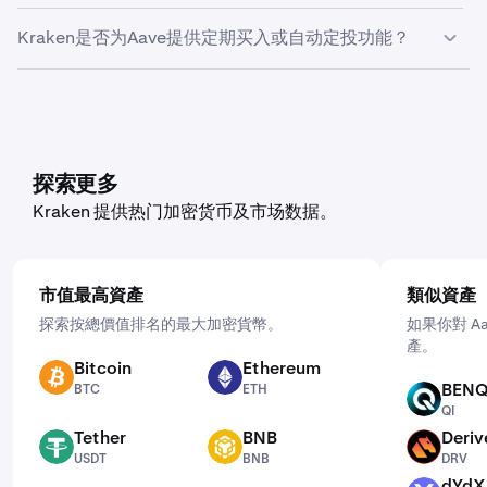
和便捷控制。
要导出您的Aave交易记录，请进入“设置”菜单，点击“文档”
Kraken是否为Aave提供定期买入或自动定投功能？
>“创建导出”。在此頁面，你可以選擇匯出交易紀錄、帳本
紀錄或餘額，具體取決於你希望匯出的資料類型。
是的，Kraken 支援多種加密貨幣的定期買入功能，包括
Aave。如要設定該功能，請打開手機應用程式，點按「買
入」，選擇你想購買的資產。然後輸入購買金額，並透過點
按「一次性」選擇適合你的頻率：每日、每週或每月。
探索更多
Kraken 提供热门加密货币及市场数据。
市值最高資產
類似資產
探索按總價值排名的最大加密貨幣。
如果你對 A
產。
Bitcoin
Ethereum
BTC
ETH
BENQ
BTC
ETH
QI
QI
Tether
BNB
Deriv
USDT
BNB
DRV
USDT
BNB
DRV
dYdX