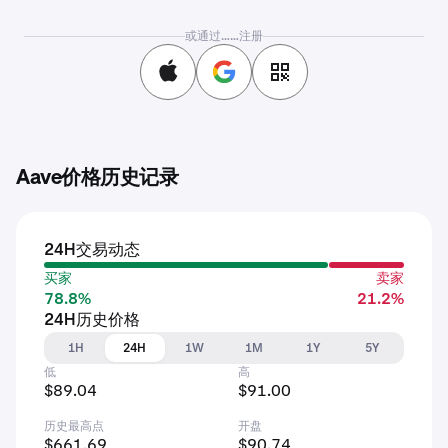
或通过……注册
Aave价格历史记录
24H交易动态
买家
卖家
78.8%
21.2%
24H历史价格
1H
24H
1W
1M
1Y
5Y
低
高
$89.04
$91.00
历史最高点
开盘
$661.69
$90.74