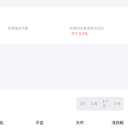
距离现在天数
距离历史最高价百分比
-97.53%
1 个
1天
1 周
1 年
月
低
开盘
关闭
涨跌幅