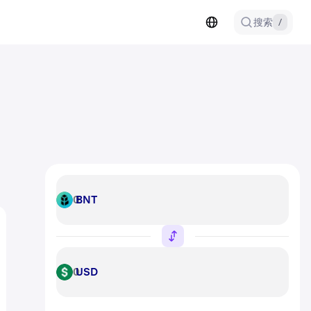
搜索
/
BNT
BNT
USD
USD