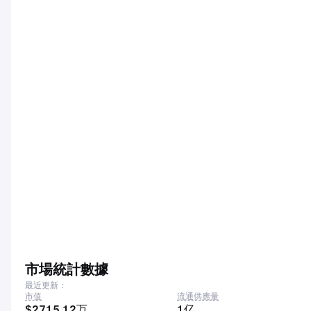
市場統計數據
最近更新：
市值
流通供應量
$2715.12万
1亿