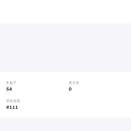
X 帖子
新文章
54
0
受欢迎度
#111