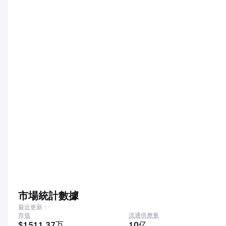
市場統計數據
最近更新：
市值
流通供應量
$1511.37万
10亿