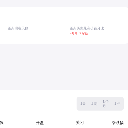
距离现在天数
距离历史最高价百分比
-99.76%
1 个
1天
1 周
1 年
月
低
开盘
关闭
涨跌幅