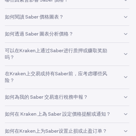
$4,404。
影響 Saber 價格的因素有很多，包括市場情緒、技術發
如何閱讀 Saber 價格圖表？
展、用戶採用率和宏觀經濟事件。
Saber 價格圖表顯示了關於當前 Saber 價格的幾個重要資
如何透過 Saber 圖表分析價格？
訊，包括其近期價格走勢和交易量。纵轴代表资产在您选择
的货币中的价值，例如美元，而横轴显示时间段，范围可从
你可以使用 SBR 價格圖表分析價格走勢並識別支撐位和阻
分钟到数年。Saber价格图表常使用蜡烛图来展示价格变
可以在Kraken上通过Saber进行质押或赚取奖励
力位。許多交易者還會使用不同的技術指標來分析過去的
动。每個蠟燭圖代表 SBR 在特定時間段內的開盤價、收盤
吗？
SBR 交易模式，以試圖預測未來價格變動。需要記住的
價、最高價和最低價。在價格圖表下方，你還可能看到顯示
是，沒有任何方法能夠 100% 準確預測價格，但分析 SBR
該時間段內交易活動的成交量柱，柱越高表示交易量越大。
是的，Kraken 支援在數十種不同加密貨幣上進行質押並賺
價格圖表時使用不同工具可以幫助你制定交易策略。
在Kraken上交易或持有Saber前，应考虑哪些风
專業交易員在進行
取獎勵。
點按此處
技術分析
訪問我們的質押頁面，查看Saber你所在
時，通常會考慮這些資料點。
险？
地區是否支援質押或選擇加入獎勵計劃。
與任何金融投資一樣，在投資 Saber 並將其存放在像
如何為我的 Saber 交易進行稅務申報？
Kraken 這樣的交易平台前，需考慮相關風險。加密货币价
格（包括Saber）波动可能剧烈。尽管Kraken始终高度重
加密貨幣的稅務申報規則因國家/地區而異。建議尋求當地
视安全，我们仍建议客户将加密资产存放在仅自己可访问的
如何在 Kraken 上為 Saber 設定價格提醒或通知？
專業稅務顧問的指導，以確保申報準確並避免潛在罰款。
非托管钱包中，如Kraken Wallet。
如要在 Kraken 網頁版上設定 Saber 價格提醒，請轉到
如何在Kraken上为Saber设置止损或止盈订单？
「高級」視圖中「訂單」表單後方的「提醒」小工具。