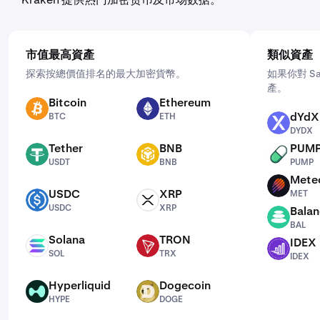
市值最高資產
類似資產
探索按總價值排名的最大加密貨幣。
如果你對 S
產。
Bitcoin
Ethereum
BTC
ETH
dYdX
BTC
ETH
DYDX
DYDX
Tether
BNB
PUM
USDT
BNB
PUMP
USDT
BNB
PUMP
Mete
MET
USDC
XRP
MET
USDC
XRP
USDC
XRP
Balan
BAL
BAL
Solana
TRON
IDEX
SOL
TRX
IDEX
SOL
TRX
IDEX
Hyperliquid
Dogecoin
HYPE
DOGE
HYPE
DOGE