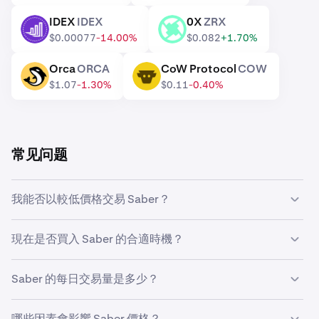
IDEX
IDEX
0X
ZRX
IDEX
ZRX
$0.00077
-14.00%
$0.082
+1.70%
Orca
ORCA
CoW Protocol
COW
ORCA
COW
$1.07
-1.30%
$0.11
-0.40%
常见问题
我能否以較低價格交易 Saber？
是的，您可以在Kraken上使用自定义订单功能，当Saber
現在是否買入 Saber 的合適時機？
价格达到较低水平时自动购买。
把握市场时机极具挑战性，因此许多交易者选择通过
美元成
Saber 的每日交易量是多少？
本平均法
来投资 Saber。透過設定定期買入，你可以在不考
慮市場價格波動的情況下，隨時間推移逐步積累 Saber，從
过去24小时内，Kraken上共成交13,763,469 SBR，价值
而避免試圖精準把握市場時機的壓力。
哪些因素會影響 Saber 價格？