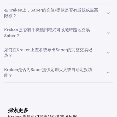
首先，啟用瀏覽器通知。然后，点击“创建新提醒”以打
您可以在Kraken上使用自定义订单自动执行Saber的止损
开提醒设置。選擇 Saber，設定觸發參數，並使用百分
在Kraken上，Saber的充值/提款是否有最低或最高
或获利订单。在使用Kraken Pro时，您可以在订单表单中
比按鈕或直接輸入目標價格進行調整。
限额？
找到“获利/止损”下拉菜单，为Saber设置止损或获利订
单。根據你的偏好選擇「簡單」或「高級」模式。
如要在 Kraken 手機應用程式中設定 Saber 價格提醒，
您的资金限额受多种因素影响，包括您的居住国家、验证级
請確保在設備設定和 Kraken Pro 應用程式內均已啟用
Kraken 是否有手機應用程式可以隨時隨地交易
别以及您要存入或提取的资产类型。
推送通知。然後，透過點按「市場」頁面上的鈴鐺圖示
Saber？
或長按任何未結訂單，進入價格提醒彈窗。選擇「建立
是的，Kraken移动交易应用程序可让您随时随地管理
新提醒」並按照與網頁版平台相同的步驟操作
如何在Kraken上查看或导出Saber的完整交易记
Saber持仓。我们的智能投资服务为您的Saber投资提供强
录？
大工具和便捷控制。
要导出您的Saber交易记录，请进入“设置”菜单，点击“文
Kraken是否为Saber提供定期买入或自动定投功
档”>“创建导出”。在此頁面，你可以選擇匯出交易紀錄、帳
能？
本紀錄或餘額，具體取決於你希望匯出的資料類型。
是的，Kraken 支援多種加密貨幣的定期買入功能，包括
Saber。如要設定該功能，請打開手機應用程式，點按「買
入」，選擇你想購買的資產。然後輸入購買金額，並透過點
按「一次性」選擇適合你的頻率：每日、每週或每月。
探索更多
Kraken 提供热门加密货币及市场数据。