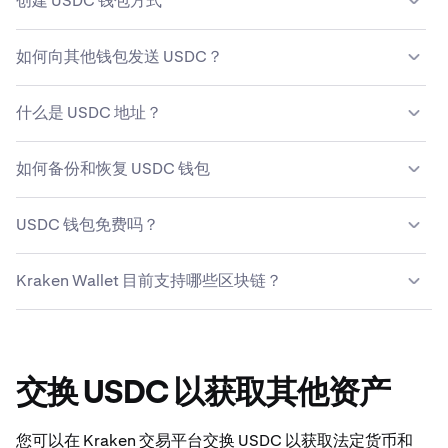
创建 USDC 钱包方式
货币。它是一个数字账户，用于管理您的 USDC 并与
USDC 网络上的去中心化应用进行互动。
下载并安装 Kraken Wallet
如何向其他钱包发送 USDC？
备份 Secret Recovery Phrase，将其存储在安全位置
输入接收人的 USDC 地址，以及您想发送的 USDC 金额，
将 USDC 存入钱包
什么是 USDC 地址？
然后确认交易。
USDC 是一个唯一识别码，用于接收、存储和发送 USDC。
如何备份和恢复 USDC 钱包
其为字母数字字符组成的字符串，代表区块链上 USDC 笔
交易的目的地或接收方。
在创建 USDC 钱包时，请记下您的 Secret Recovery
USDC 钱包免费吗？
Phrase（恢复密语）并存储在安全位置。要恢复 USDC 钱
包，请将 Secret Recovery Phrase 导入 Kraken Wallet。
是的，通过 Kraken Wallet，您可以设置免费的 USDC 钱
Kraken Wallet 目前支持哪些区块链？
包。Kraken Wallet 免费使用，可在 iOS 和 Android 支持的
设备上使用。
Kraken Wallet 目前支持 Bitcoin、Ethereum 主网、
Polygon、Arbitrum、Optimism、Solana、Dogecoin 和
Base。
交换 USDC 以获取其他资产
您可以在 Kraken 交易平台交换 USDC 以获取法定货币和