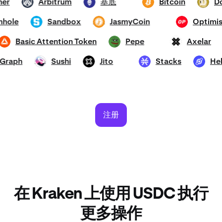
ether
Arbitrum
基底
Bitcoin
ARB
ETH
BTC
DOGE
ormhole
Sandbox
JasmyCoin
Opti
SAND
JASMY
OP
Basic Attention Token
Pepe
Axelar
BAT
PEPE
AXL
he Graph
Sushi
Jito
Stacks
SUSHI
JTO
STX
HNT
注册
在 Kraken 上使用 USDC 执行
更多操作