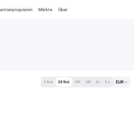
Partnerprogramm
Märkte
Über
EUR
1 Std.
24 Std.
1W.
1M
1J.
5 J.