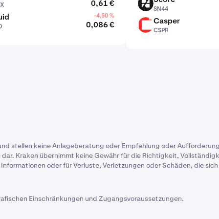
0,61 €
DX
SN44
SN44
uid
-4,50 %
Casper
0,086 €
D
CSPR
CSPR
und stellen keine Anlageberatung oder Empfehlung oder Aufforderung
dar. Kraken übernimmt keine Gewähr für die Richtigkeit, Vollständigke
n Informationen oder für Verluste, Verletzungen oder Schäden, die si
rafischen Einschränkungen und Zugangsvoraussetzungen.