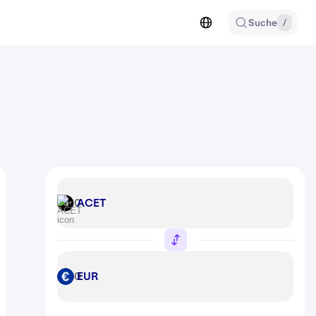
Suche
/
ACET
ACET
EUR
EUR