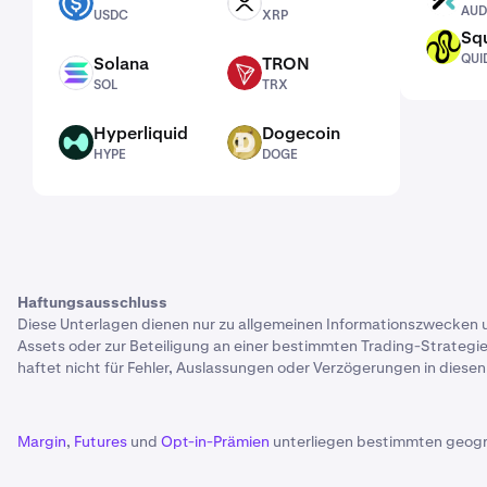
USDC
XRP
AU
USDC
XRP
Sq
QUID
QUI
Solana
TRON
SOL
TRX
SOL
TRX
Hyperliquid
Dogecoin
HYPE
DOGE
HYPE
DOGE
Haftungsausschluss
Diese Unterlagen dienen nur zu allgemeinen Informationszwecken 
Assets oder zur Beteiligung an einer bestimmten Trading-Strategie 
haftet nicht für Fehler, Auslassungen oder Verzögerungen in diese
Margin
,
Futures
und
Opt-in-Prämien
unterliegen bestimmten geog