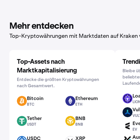
Mehr entdecken
Top-Kryptowährungen mit Marktdaten auf Kraken 
Top-Assets nach
Trend
Marktkapitalisierung
Bleibe ü
beliebte
Entdecke die größten Kryptowährungen
Laufend
nach Gesamtwert.
Lo
Bitcoin
Ethereum
LION
LIO
BTC
ETH
BTC
ETH
Vul
VULT
VUL
Tether
BNB
USDT
BNB
Ev
USDT
BNB
EV
EV
Aus
USDC
XRP
AUDX