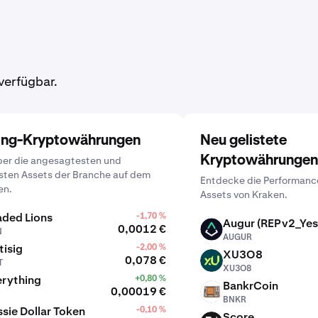
verfügbar.
ing-Kryptowährungen
Neu gelistete
Kryptowährungen
ber die angesagtesten und
sten Assets der Branche auf dem
Entdecke die Performanc
en.
Assets von Kraken.
aded Lions
-1,70 %
Augur (REPv2_Yes
0,0012 €
N
AUGUR
AUGUR
tisig
-2,00 %
XU3O8
0,078 €
T
XU3O8
XU3O8
erything
+0,80 %
BankrCoin
0,00019 €
BNKR
BNKR
sie Dollar Token
-0,10 %
Score