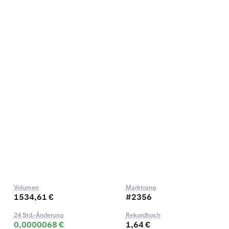
Volumen
Marktrang
1534,61 €
#2356
24 Std.-Änderung
Rekordhoch
0,0000068 €
1,64 €