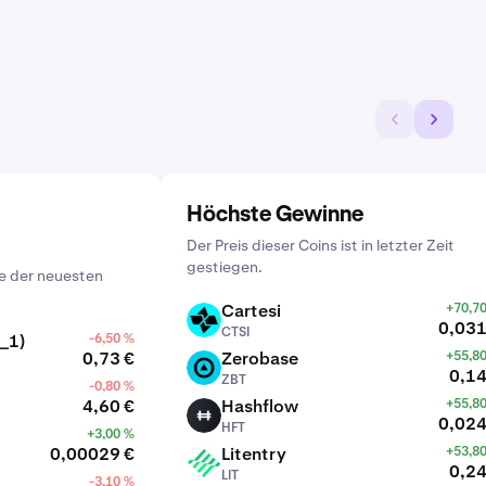
Höchste Gewinne
Der Preis dieser Coins ist in letzter Zeit
gestiegen.
e der neuesten
Cartesi
+70,7
CTSI
0,031
CTSI
_1)
-6,50 %
0,73 €
Zerobase
+55,8
ZBT
0,14
ZBT
-0,80 %
4,60 €
Hashflow
+55,8
HFT
0,024
HFT
+3,00 %
0,00029 €
Litentry
+53,8
LIT
0,24
LIT
-3,10 %