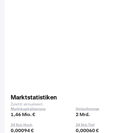
Marktstatistiken
Zuletzt aktualisiert:
Marktkapitalisierung
Umlaufmenge
1,46 Mio. €
2 Mrd.
24 Std.-Hoch
24 Std.-Tief
0,00094 €
0,00060 €