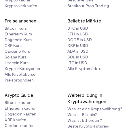
Krypto kaufen
Beschwerden
Krypto verkaufen
Breakout Prop Trading
Preise ansehen
Beliebte Märkte
Bitcoin Kurs
BTC in USD
Ethereum Kurs
ETH in USD
Dogecoin Kurs
DOGE in USD
XRP Kurs
XRP in USD
Cardano Kurs
ADA in USD
Solana Kurs
SOL in USD
Litecoin Kurs
LTC in USD
Krypto-Kategorien
Alle Kryptomärkte
Alle Kryptokurse
Preisprognosen
Krypto Guide
Weiterbildung in
Kryptowährungen
Bitcoin kaufen
Ethereum kaufen
Was ist eine Kryptowährung?
Dogecoin kaufen
Was ist Bitcoin?
XRP kaufen
Was ist Ethereum?
Cardano kaufen
Beste Krypto-Futures-