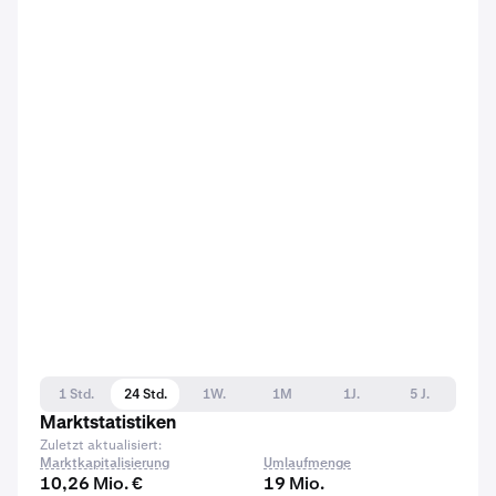
1 Std.
24 Std.
1W.
1M
1J.
5 J.
Marktstatistiken
Zuletzt aktualisiert:
Marktkapitalisierung
Umlaufmenge
10,26 Mio. €
19 Mio.