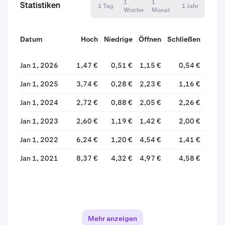
1
1
Statistiken
1 Tag
1 Jahr
Woche
Monat
Datum
Hoch
Niedrige
Öffnen
Schließen
Verä
Jan 1, 2026
1,47 €
0,51 €
1,15 €
0,54 €
-
Jan 1, 2025
3,74 €
0,28 €
2,23 €
1,16 €
-
Jan 1, 2024
2,72 €
0,88 €
2,05 €
2,26 €
+1
Jan 1, 2023
2,60 €
1,19 €
1,42 €
2,00 €
+4
Jan 1, 2022
6,24 €
1,20 €
4,54 €
1,41 €
-
Jan 1, 2021
8,37 €
4,32 €
4,97 €
4,58 €
Mehr anzeigen