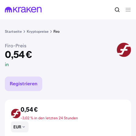
0,54 €
FIRO kaufen
in
Startseite
Kryptopreise
Firo
Firo-Preis
FIRO
0,54 €
in
Registrieren
0,54 €
FIRO
-3,02 % in den letzten 24 Stunden
EUR