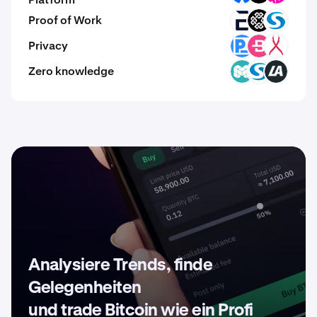
Proof of Work
EVR
SIGNA
SYS
Privacy
PRE
BCN
DRGX
Zero knowledge
MCH
SYS
LA
Analysiere Trends, finde
Gelegenheiten
und trade Bitcoin wie ein Profi