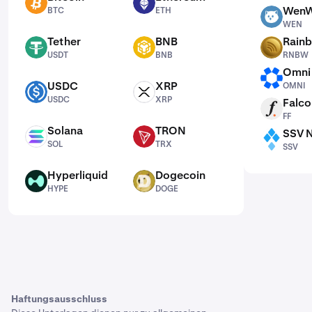
BTC
ETH
WenW
BTC
ETH
WEN
WEN
Tether
BNB
Rain
USDT
BNB
RNBW
USDT
BNB
RNBW
Omni
OMNI
USDC
XRP
OMNI
USDC
XRP
USDC
XRP
Falco
FF
FF
Solana
TRON
SSV 
SOL
TRX
SSV
SOL
TRX
SSV
Hyperliquid
Dogecoin
HYPE
DOGE
HYPE
DOGE
Haftungsausschluss