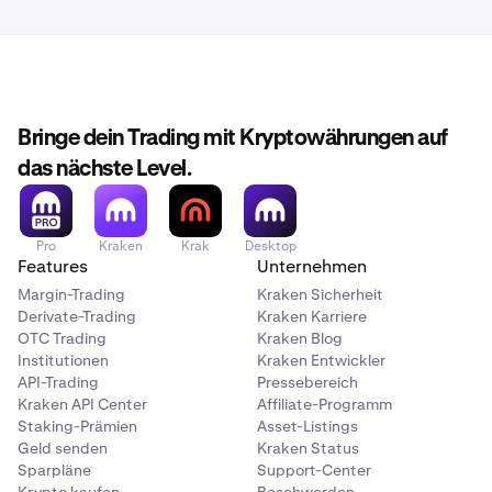
Bringe dein Trading mit Kryptowährungen auf
das nächste Level.
Pro
Kraken
Krak
Desktop
Features
Unternehmen
Margin-Trading
Kraken Sicherheit
Derivate-Trading
Kraken Karriere
OTC Trading
Kraken Blog
Institutionen
Kraken Entwickler
API-Trading
Pressebereich
Kraken API Center
Affiliate-Programm
Staking-Prämien
Asset-Listings
Geld senden
Kraken Status
Sparpläne
Support-Center