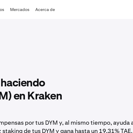
dos
Mercados
Acerca de
 haciendo
M) en Kraken
ompensas por tus DYM y, al mismo tiempo, ayuda 
z staking de tus DYM y gana hasta un 19,31% TAE.