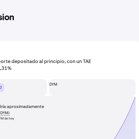
sion
orte depositado al principio, con un TAE
9,31%
DYM
0
dría aproximadamente
DYM
)
DYM de hoy