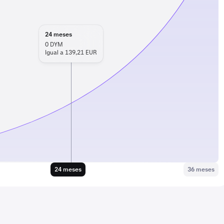
24
meses
0
DYM
Igual a 139,21 EUR
24 meses
36 meses