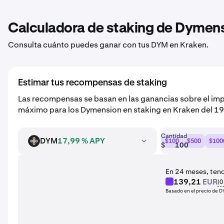
Calculadora de staking de Dymen
Consulta cuánto puedes ganar con tus DYM en Kraken.
Estimar tus recompensas de staking
Las recompensas se basan en las ganancias sobre el imp
máximo para los Dymension en staking en Kraken del 1
Cantidad
DYM
17,99 % APY
$100
$500
$100
DYM
$
En 24 meses, ten
139,21
EUR
(
0
Basado en el precio de 