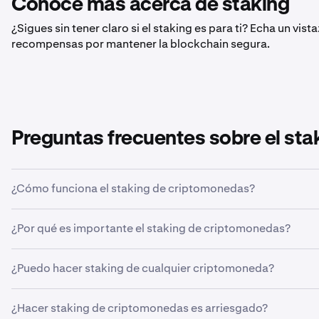
Conoce más acerca de staking
¿Sigues sin tener claro si el staking es para ti? Echa un vi
recompensas por mantener la blockchain segura.
Preguntas frecuentes sobre el st
¿Cómo funciona el staking de criptomonedas?
El staking de criptomonedas permite a quienes tienen de
¿Por qué es importante el staking de criptomonedas?
transacciones de una red de blockchain. El staking permit
venderlos nunca. El proceso de staking emplea un sistema d
El staking de criptomonedas es importante porque recomp
reglas computacionales para fomentar la participación hon
¿Puedo hacer staking de cualquier criptomoneda?
mantener la red de blockchain segura y descentralizada.
Los stakers que siguen las reglas del protocolo reciben r
Solo se puede hacer staking de las criptomonedas que us
actúan de forma deshonesta pueden enfrentarse a penaliz
¿Hacer staking de criptomonedas es arriesgado?
No se puede hacer staking de bitcoins ni de otras moneda