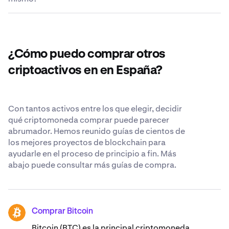
una lista completa de pares de divisas, visita el
Aunque creemos que el lugar más seguro para sus
Centro
tarde.
de Atención al cliente de Kraken
criptomonedas es su propio monedero de
.
La oferta de Bancor que circula ahora mismo es de
criptomonedas, nos esforzamos para ser lo más
102.672.537 BNT.
transparentes y seguros posibles cuando nos confía sus
Bancor. Obtén más información sobre nuestros
¿Cómo puedo comprar otros
estándares de seguridad reconocidos en todo el mundo
.
criptoactivos en en España?
Con tantos activos entre los que elegir, decidir
qué criptomoneda comprar puede parecer
abrumador. Hemos reunido guías de cientos de
los mejores proyectos de blockchain para
ayudarle en el proceso de principio a fin. Más
abajo puede consultar más guías de compra.
Comprar Bitcoin
BTC
Bitcoin (BTC) es la principal criptomoneda