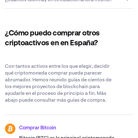
criptomonedas de forma rápida y sencilla. Para obtener
decidido dejar en Kraken y ponerlos a tu disposición.
externo y sus GMX estarán allí unos instantes más tarde.
una lista completa de pares de divisas, visita el
Aunque creemos que el lugar más seguro para sus
Centro
La oferta de GMX que circula ahora mismo es de
de Atención al cliente de Kraken
criptomonedas es su propio monedero de
.
10.451.099 GMX.
criptomonedas, nos esforzamos para ser lo más
transparentes y seguros posibles cuando nos confía sus
¿Cómo puedo comprar otros
GMX. Obtén más información sobre nuestros
estándares de seguridad reconocidos en todo el mundo
.
criptoactivos en en España?
Con tantos activos entre los que elegir, decidir
qué criptomoneda comprar puede parecer
abrumador. Hemos reunido guías de cientos de
los mejores proyectos de blockchain para
ayudarle en el proceso de principio a fin. Más
abajo puede consultar más guías de compra.
Comprar Bitcoin
BTC
Bitcoin (BTC) es la principal criptomoneda