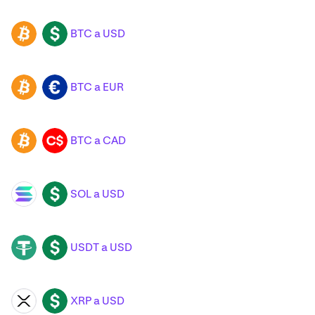
BTC a USD
BTC
USD
BTC a EUR
BTC
EUR
BTC a CAD
BTC
CAD
SOL a USD
SOL
USD
USDT a USD
USDT
USD
XRP a USD
XRP
USD