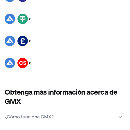
a
GMX
USDT
a
GMX
GBP
a
GMX
CAD
Obtenga más información acerca de
GMX
¿Cómo funciona GMX?
A diferencia de las monedas tradicionales, GMX no la