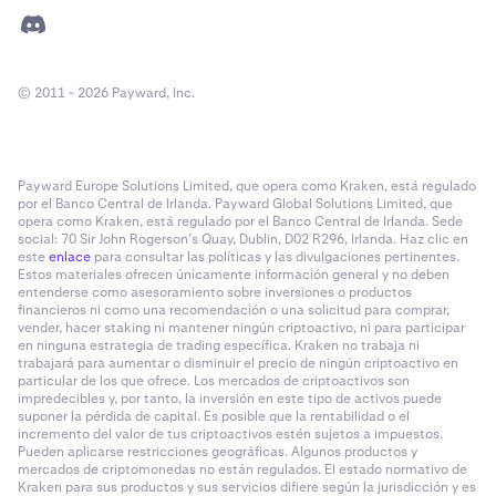
© 2011 - 2026 Payward, Inc.
Payward Europe Solutions Limited, que opera como Kraken, está regulado
por el Banco Central de Irlanda. Payward Global Solutions Limited, que
opera como Kraken, está regulado por el Banco Central de Irlanda. Sede
social: 70 Sir John Rogerson’s Quay, Dublin, D02 R296, Irlanda. Haz clic en
este
enlace
para consultar las políticas y las divulgaciones pertinentes.
Estos materiales ofrecen únicamente información general y no deben
entenderse como asesoramiento sobre inversiones o productos
financieros ni como una recomendación o una solicitud para comprar,
vender, hacer staking ni mantener ningún criptoactivo, ni para participar
en ninguna estrategia de trading específica. Kraken no trabaja ni
trabajará para aumentar o disminuir el precio de ningún criptoactivo en
particular de los que ofrece. Los mercados de criptoactivos son
impredecibles y, por tanto, la inversión en este tipo de activos puede
suponer la pérdida de capital. Es posible que la rentabilidad o el
incremento del valor de tus criptoactivos estén sujetos a impuestos.
Pueden aplicarse restricciones geográficas. Algunos productos y
mercados de criptomonedas no están regulados. El estado normativo de
Kraken para sus productos y sus servicios difiere según la jurisdicción y es