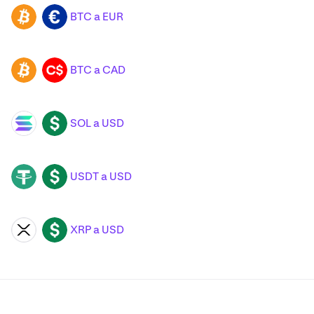
BTC a EUR
BTC
EUR
BTC a CAD
BTC
CAD
SOL a USD
SOL
USD
USDT a USD
USDT
USD
XRP a USD
XRP
USD