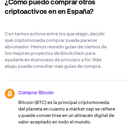
¿Cómo puedo comprar otros
IDEX. Obtén más información sobre nuestros
estándares
de seguridad reconocidos en todo el mundo
.
criptoactivos en en España?
Con tantos activos entre los que elegir, decidir
qué criptomoneda comprar puede parecer
abrumador. Hemos reunido guías de cientos de
los mejores proyectos de blockchain para
ayudarle en el proceso de principio a fin. Más
abajo puede consultar más guías de compra.
Comprar Bitcoin
BTC
Bitcoin (BTC) es la principal criptomoneda
del planeta en cuanto a market cap se refiere
y puede convertirse en un almacén digital de
valor aceptado en todo el mundo.