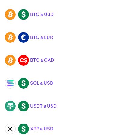
BTC a USD
BTC
USD
BTC a EUR
BTC
EUR
BTC a CAD
BTC
CAD
SOL a USD
SOL
USD
USDT a USD
USDT
USD
XRP a USD
XRP
USD