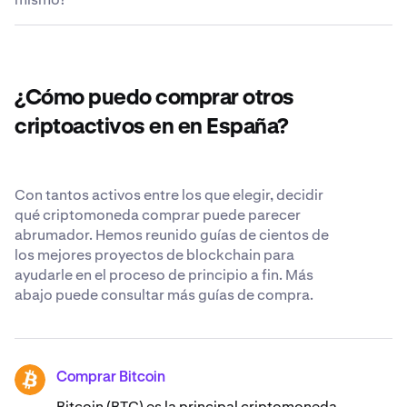
obtener una lista completa de pares de divisas, visita el
disposición. Aunque creemos que el lugar más seguro
instantes más tarde.
Centro de Atención al cliente de Kraken
para sus criptomonedas es su propio monedero de
.
La oferta de Memecoin que circula ahora mismo es de
criptomonedas, nos esforzamos para ser lo más
64.265.556.064 MEME.
transparentes y seguros posibles cuando nos confía sus
Memecoin. Obtén más información sobre nuestros
¿Cómo puedo comprar otros
estándares de seguridad reconocidos en todo el mundo
.
criptoactivos en en España?
Con tantos activos entre los que elegir, decidir
qué criptomoneda comprar puede parecer
abrumador. Hemos reunido guías de cientos de
los mejores proyectos de blockchain para
ayudarle en el proceso de principio a fin. Más
abajo puede consultar más guías de compra.
Comprar Bitcoin
BTC
Bitcoin (BTC) es la principal criptomoneda