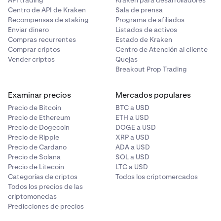
API trading
Kraken para desarrolladores
Centro de API de Kraken
Sala de prensa
Recompensas de staking
Programa de afiliados
Enviar dinero
Listados de activos
Compras recurrentes
Estado de Kraken
Comprar criptos
Centro de Atención al cliente
Vender criptos
Quejas
Breakout Prop Trading
Examinar precios
Mercados populares
Precio de Bitcoin
BTC a USD
Precio de Ethereum
ETH a USD
Precio de Dogecoin
DOGE a USD
Precio de Ripple
XRP a USD
Precio de Cardano
ADA a USD
Precio de Solana
SOL a USD
Precio de Litecoin
LTC a USD
Categorías de criptos
Todos los criptomercados
Todos los precios de las
criptomonedas
Predicciones de precios