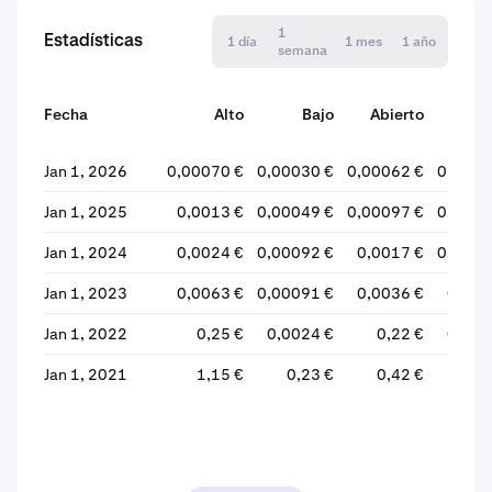
1
Estadísticas
1 día
1 mes
1 año
semana
Fecha
Alto
Bajo
Abierto
Cer
Jan 1, 2026
0,00070 €
0,00030 €
0,00062 €
0,0003
Jan 1, 2025
0,0013 €
0,00049 €
0,00097 €
0,0006
Jan 1, 2024
0,0024 €
0,00092 €
0,0017 €
0,0009
Jan 1, 2023
0,0063 €
0,00091 €
0,0036 €
0,001
Jan 1, 2022
0,25 €
0,0024 €
0,22 €
0,003
Jan 1, 2021
1,15 €
0,23 €
0,42 €
0,2