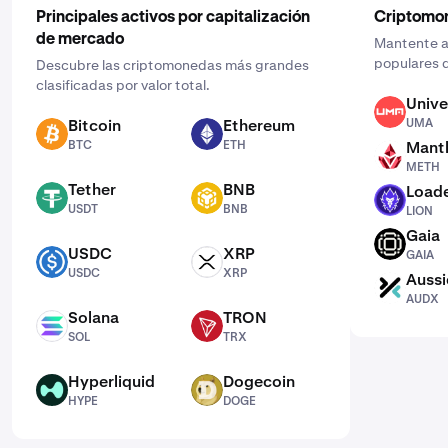
Principales activos por capitalización
Criptomo
de mercado
Mantente al
populares d
Descubre las criptomonedas más grandes
clasificadas por valor total.
Unive
UMA
Bitcoin
Ethereum
UMA
BTC
ETH
BTC
ETH
Mantl
METH
METH
Tether
BNB
Loade
USDT
BNB
LION
USDT
BNB
LION
Gaia
GAIA
USDC
XRP
GAIA
USDC
XRP
USDC
XRP
Aussi
AUDX
AUDX
Solana
TRON
SOL
TRX
SOL
TRX
Hyperliquid
Dogecoin
HYPE
DOGE
HYPE
DOGE