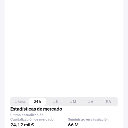
1 hora
24 h
1 S
1 M
1 A
5 A
Estadísticas de mercado
Última actualización:
Capitalización de mercado
Suministro en circulación
24,12 mil €
66 M