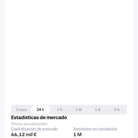
1 hora
24 h
1 S
1 M
1 A
5 A
Estadísticas de mercado
Última actualización:
Capitalización de mercado
Suministro en circulación
66,12 mil €
1 M