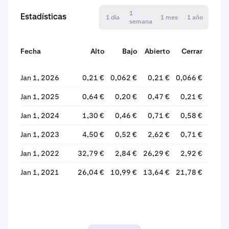
1
Estadísticas
1 día
1 mes
1 año
semana
Fecha
Alto
Bajo
Abierto
Cerrar
%
varia
Jan 1, 2026
0,21 €
0,062 €
0,21 €
0,066 €
-67,
Jan 1, 2025
0,64 €
0,20 €
0,47 €
0,21 €
-54,
Jan 1, 2024
1,30 €
0,46 €
0,71 €
0,58 €
-18,
Jan 1, 2023
4,50 €
0,52 €
2,62 €
0,71 €
-72,
Jan 1, 2022
32,79 €
2,84 €
26,29 €
2,92 €
-88,
Jan 1, 2021
26,04 €
10,99 €
13,64 €
21,78 €
+59,6