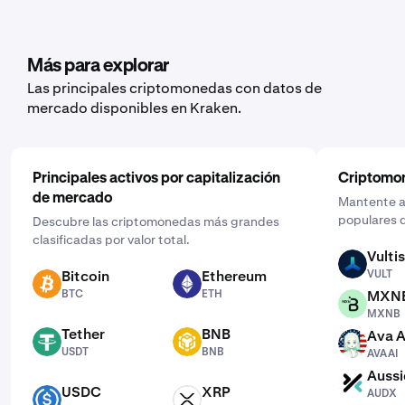
Más para explorar
Las principales criptomonedas con datos de
mercado disponibles en Kraken.
Principales activos por capitalización
Criptomo
de mercado
Mantente al
populares d
Descubre las criptomonedas más grandes
clasificadas por valor total.
Vultis
VULT
Bitcoin
Ethereum
VULT
BTC
ETH
BTC
ETH
MXN
MXNB
MXNB
Tether
BNB
Ava A
USDT
BNB
AVAAI
USDT
BNB
AVAAI
Aussi
AUDX
USDC
XRP
AUDX
USDC
XRP