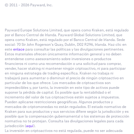
© 2011 - 2026 Payward, Inc.
Payward Europe Solutions Limited, que opera como Kraken, está regulado
por el Banco Central de Irlanda. Payward Global Solutions Limited, que
opera como Kraken, está regulado por el Banco Central de Irlanda. Sede
social: 70 Sir John Rogerson’s Quay, Dublin, D02 R296, Irlanda. Haz clic en
este
enlace
para consultar las políticas y las divulgaciones pertinentes.
Estos materiales ofrecen únicamente información general y no deben
entenderse como asesoramiento sobre inversiones o productos
financieros ni como una recomendación o una solicitud para comprar,
vender, hacer staking ni mantener ningún criptoactivo, ni para participar
en ninguna estrategia de trading específica. Kraken no trabaja ni
trabajará para aumentar o disminuir el precio de ningún criptoactivo en
particular de los que ofrece. Los mercados de criptoactivos son
impredecibles y, por tanto, la inversión en este tipo de activos puede
suponer la pérdida de capital. Es posible que la rentabilidad o el
incremento del valor de tus criptoactivos estén sujetos a impuestos.
Pueden aplicarse restricciones geográficas. Algunos productos y
mercados de criptomonedas no están regulados. El estado normativo de
Kraken para sus productos y sus servicios difiere según la jurisdicción y es
posible que la compensación gubernamental o los sistemas de protección
normativa no te protejan. Consulta las divulgaciones legales para cada
jurisdicción (
aquí
).
La inversión en criptoactivos no está regulada, puede no ser adecuada