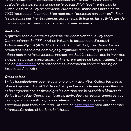
cualquier otra persona a la que se le pueda dirigir legalmente bajo la
Orden 2005 de la Ley de Servicios y Mercados Financieros británica de
2000 (promoción financiera) (en conjunto, “personas pertinentes”). Solo
las personas pertinentes pueden actuar y participar en las actividades de
inversión que se comentan en estas comunicaciones.
Australia
A quienes sean clientes mayoristas, tal y como define la Ley sobre
Corporaciones de 2001, Kraken Futures lo proporciona
Beaufort
Fiduciaries Pty Ltd
(ACN 162 139 871, AFSL 545124). Los derivados son
productos financieros complejos y regulados que puede que no sean
adecuados para los inversores inexpertos. Podrías perder todo lo invertido
y deberías buscar asesoramiento financiero antes de hacer trading. Haz
clic en
este enlace
para obtener más información sobre el trading de
futuros en Australia.
Otros países
En las jurisdicciones que no se mencionan más arriba, Kraken Futures lo
ofrece Payward Digital Solutions Ltd. que tiene una licencia para llevar a
cabo negocios con activos digitales emitida por la Autoridad Monetaria
de las Bermudas. Operar con futuros, derivados y otros instrumentos que
usan apalancamiento implica un elemento de riesgo y puede no ser
adecuado para todo el mundo. Haz clic en
este enlace
para obtener más
información sobre el trading de futuros.