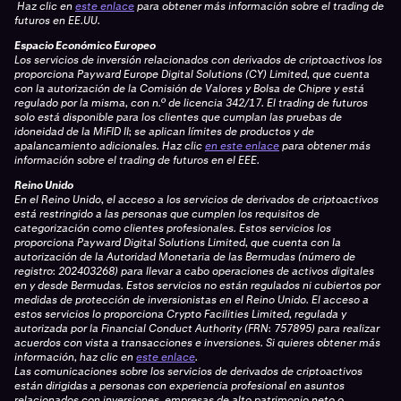
Haz clic en
este enlace
para obtener más información sobre el trading de
futuros en EE.UU.
Espacio Económico Europeo
Los servicios de inversión relacionados con derivados de criptoactivos los
proporciona Payward Europe Digital Solutions (CY) Limited, que cuenta
con la autorización de la Comisión de Valores y Bolsa de Chipre y está
regulado por la misma, con n.º de licencia 342/17. El trading de futuros
solo está disponible para los clientes que cumplan las pruebas de
idoneidad de la MiFID II; se aplican límites de productos y de
apalancamiento adicionales.
Haz clic
en este enlace
para obtener más
información sobre el trading de futuros en el EEE.
Reino Unido
En el Reino Unido, el acceso a los servicios de derivados de criptoactivos
está restringido a las personas que cumplen los requisitos de
categorización como clientes profesionales. Estos servicios los
proporciona Payward Digital Solutions Limited, que cuenta con la
autorización de la Autoridad Monetaria de las Bermudas (número de
registro: 202403268) para llevar a cabo operaciones de activos digitales
en y desde Bermudas. Estos servicios no están regulados ni cubiertos por
medidas de protección de inversionistas en el Reino Unido. El acceso a
estos servicios lo proporciona Crypto Facilities Limited, regulada y
autorizada por la Financial Conduct Authority (FRN: 757895) para realizar
acuerdos con vista a transacciones e inversiones. Si quieres obtener más
información, haz clic en
este enlace
.
Las comunicaciones sobre los servicios de derivados de criptoactivos
están dirigidas a personas con experiencia profesional en asuntos
relacionados con inversiones, empresas de alto patrimonio neto o