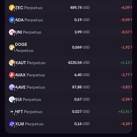
ZEC
Perpetuo
489,74
USD
-6,09 %
ZEC
USD
ADA
Perpetuo
0,19
USD
-0,94 %
ADA
USD
UNI
Perpetuo
3,99
USD
-0,57 %
UNI
USD
DOGE
0,069
USD
-1,92 %
DOGE
Perpetuo
USD
XAUT
Perpetuo
4220,54
USD
+1,12 %
XAUT
USD
AVAX
Perpetuo
6,40
USD
-3,77 %
AVAX
USD
AAVE
Perpetuo
87,88
USD
-3,83 %
AAVE
USD
SUI
Perpetuo
0,67
USD
-2,34 %
SUI
USD
HFT
Perpetuo
0,027
USD
+42,41 %
HFT
USD
XLM
Perpetuo
0,16
USD
-4,34 %
XLM
USD