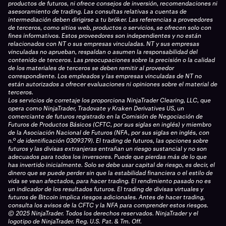
productos de futuros, ni ofrece consejos de inversión, recomendaciones ni
asesoramiento de trading. Las consultas relativas a cuentas de
intermediación deben dirigirse a tu bróker. Las referencias a proveedores
de terceros, como sitios web, productos o servicios, se ofrecen solo con
fines informativos. Estos proveedores son independientes y no están
relacionados con NT o sus empresas vinculadas. NT y sus empresas
vinculadas no aprueban, respaldan o asumen la responsabilidad del
contenido de terceros. Las preocupaciones sobre la precisión o la calidad
de los materiales de terceros se deben remitir al proveedor
correspondiente. Los empleados y las empresas vinculadas de NT no
están autorizados a ofrecer evaluaciones ni opiniones sobre el material de
terceros.
Los servicios de corretaje los proporciona NinjaTrader Clearing, LLC, que
opera como NinjaTrader, Tradovate y Kraken Derivatives US, un
comerciante de futuros registrado en la Comisión de Negociación de
Futuros de Productos Básicos (CFTC, por sus siglas en inglés) y miembro
de la Asociación Nacional de Futuros (NFA, por sus siglas en inglés, con
n.º de identificación 0309379). El trading de futuros, las opciones sobre
futuros y las divisas extranjeras entrañan un riesgo sustancial y no son
adecuados para todos los inversores. Puede que pierdas más de lo que
has invertido inicialmente. Solo se debe usar capital de riesgo, es decir, el
dinero que se puede perder sin que la estabilidad financiera o el estilo de
vida se vean afectados, para hacer trading. El rendimiento pasado no es
un indicador de los resultados futuros. El trading de divisas virtuales y
futuros de Bitcoin implica riesgos adicionales. Antes de hacer trading,
consulta los avisos de la CFTC y la NFA para comprender estos riesgos.
© 2025 NinjaTrader. Todos los derechos reservados. NinjaTrader y el
logotipo de NinjaTrader. Reg. U.S. Pat. & Tm. Off.