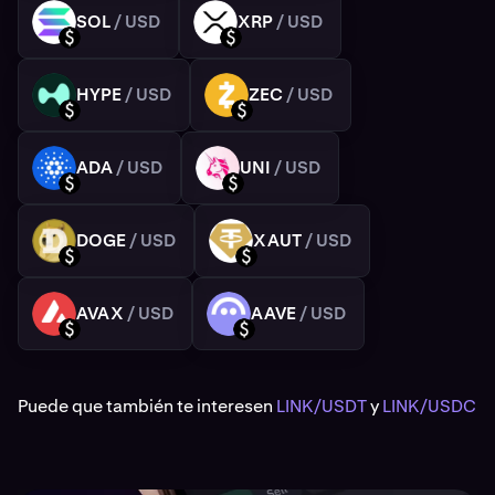
SOL
/ USD
XRP
/ USD
SOL
XRP
USD
USD
HYPE
/ USD
ZEC
/ USD
HYPE
ZEC
USD
USD
ADA
/ USD
UNI
/ USD
ADA
UNI
USD
USD
DOGE
/ USD
XAUT
/ USD
DOGE
XAUT
USD
USD
AVAX
/ USD
AAVE
/ USD
AVAX
AAVE
USD
USD
Puede que también te interesen
LINK/USDT
y
LINK/USDC