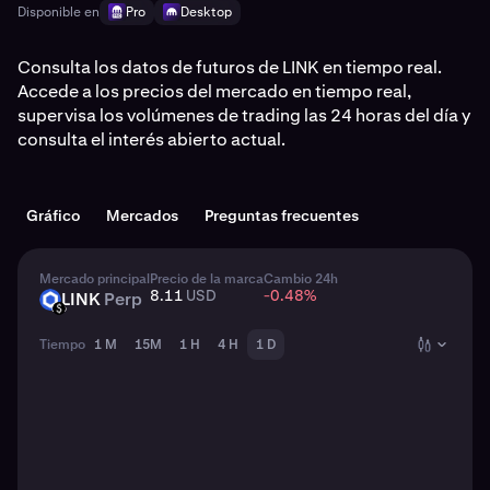
Disponible en
Pro
Desktop
Consulta los datos de futuros de LINK en tiempo real.
Accede a los precios del mercado en tiempo real,
supervisa los volúmenes de trading las 24 horas del día y
consulta el interés abierto actual.
Gráfico
Mercados
Preguntas frecuentes
Mercado principal
Precio de la marca
Cambio 24h
8.11
USD
-0.48
%
LINK
Perp
LINK
USD
Tiempo
1 M
15M
1 H
4 H
1 D