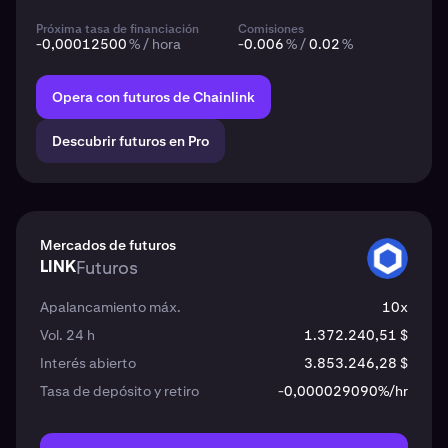
Próxima tasa de financiación
Comisiones
-0,00012500
% / hora
-0.006
% /
0.02
%
Opera con futuros de Chainlink
Descubrir futuros en Pro
Mercados de futuros
LINK
Futuros
LINK
Apalancamiento máx.
10x
Vol. 24 h
1.372.240,51 $
Interés abierto
3.853.246,28 $
Tasa de depósito y retiro
-0,000029090%/hr