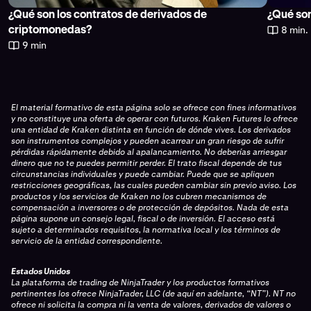
¿Qué son los contratos de derivados de
¿Qué son
8 min.
criptomonedas?
9 min
El material formativo de esta página solo se ofrece con fines informativos
y no constituye una oferta de operar con futuros. Kraken Futures lo ofrece
una entidad de Kraken distinta en función de dónde vives. Los derivados
son instrumentos complejos y pueden acarrear un gran riesgo de sufrir
pérdidas rápidamente debido al apalancamiento. No deberías arriesgar
dinero que no te puedes permitir perder. El trato fiscal depende de tus
circunstancias individuales y puede cambiar. Puede que se apliquen
restricciones geográficas, las cuales pueden cambiar sin previo aviso. Los
productos y los servicios de Kraken no los cubren mecanismos de
compensación a inversores o de protección de depósitos. Nada de esta
página supone un consejo legal, fiscal o de inversión. El acceso está
sujeto a determinados requisitos, la normativa local y los términos de
servicio de la entidad correspondiente.
Estados Unidos
La plataforma de trading de NinjaTrader y los productos formativos
pertinentes los ofrece NinjaTrader, LLC (de aquí en adelante, “NT”). NT no
ofrece ni solicita la compra ni la venta de valores, derivados de valores o