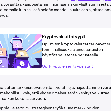
a voi auttaa kauppiaita minimoimaan riskin ylialtistumisesta 
e, samalla kun se lisää heidän mahdollisuuksiaan sijoittaa o
asvua.
Kryptovaluuttatyypit
Opi, miten kryptovaluutat tarjoavat eri
toiminnallisuuksia ainutlaatuisten
käyttötapaustensa perusteella...
Opi kryptojen eri tyypeistä
luuttamarkkinat ovat erittäin volatiileja, hajauttaminen voi 
ahdollisuuksia, että yhden omaisuuserän kehitys vaikuttaa
i salkun kokonaisarvoon.
uppiaille se toimii strategisena työkaluna markkinoiden