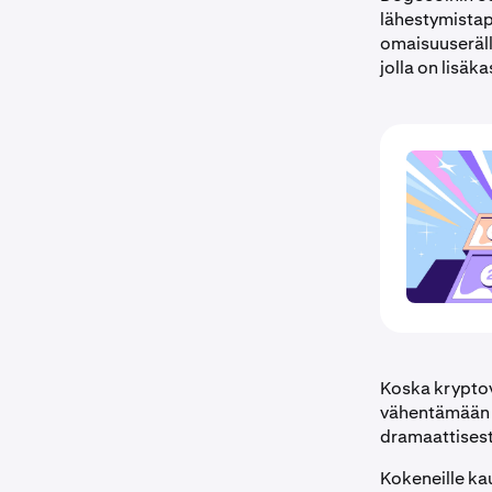
lähestymistap
omaisuuseräll
jolla on lisäk
Koska kryptova
vähentämään m
dramaattisest
Kokeneille ka