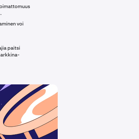
eloimattomuus
.
taminen voi
jia paitsi
markkina-