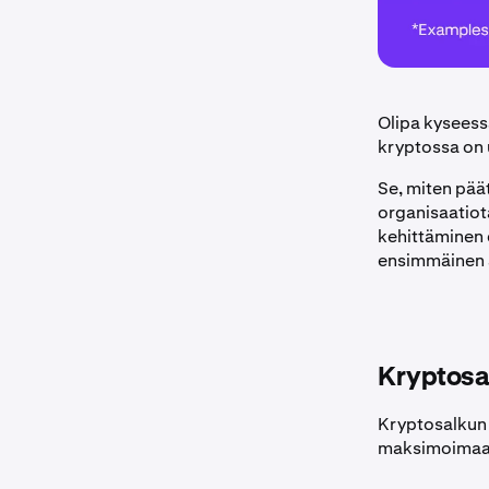
Olipa kyseess
kryptossa on 
Se, miten päät
organisaatiot
kehittäminen e
ensimmäinen a
Kryptosal
Kryptosalkun 
maksimoimaan 