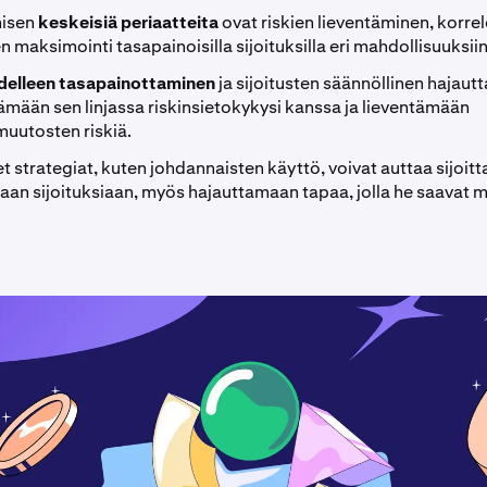
misen
keskeisiä periaatteita
ovat riskien lieventäminen, korr
en maksimointi tasapainoisilla sijoituksilla eri mahdollisuuksiin
delleen tasapainottaminen
ja sijoitusten säännöllinen hajaut
ämään sen linjassa riskinsietokykysi kanssa ja lieventämään
uutosten riskiä.
t strategiat, kuten johdannaisten käyttö, voivat auttaa sijoitta
aan sijoituksiaan, myös hajauttamaan tapaa, jolla he saavat 