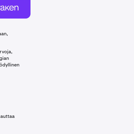
aan,
rvoja,
gian
yödyllinen
 auttaa