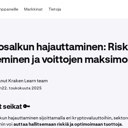
ppaneille
Markkinat
Tietoja
osalkun hajauttaminen: Risk
seminen ja voittojen maksimo
tanut Kraken Learn team
n
22. toukokuuta 2025
 seikat 🔑
un hajauttaminen sijoittamalla eri kryptovaluuttoihin, sektore
hin voi
auttaa hallitsemaan riskiä ja optimoimaan tuottoja
.