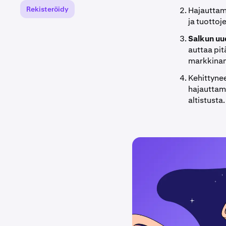
Rekisteröidy
Hajautta
ja tuottoj
Salkun uu
auttaa pit
markkinam
Kehittynee
hajauttam
altistusta.