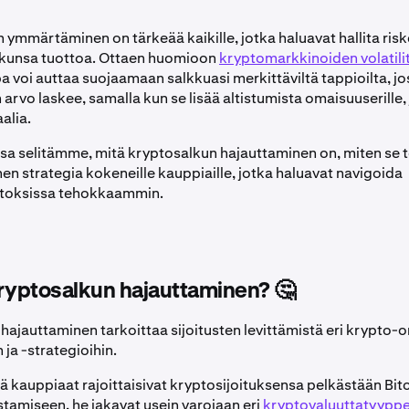
ymmärtäminen on tärkeää kaikille, jotka haluavat hallita riske
kkunsa tuottoa. Ottaen huomioon
kryptomarkkinoiden volatili
a voi auttaa suojaamaan salkkuasi merkittäviltä tappioilta, j
rvo laskee, samalla kun se lisää altistumista omaisuuserille, j
alia.
a selitämme, mitä kryptosalkun hajauttaminen on, miten se to
en strategia kokeneille kauppiaille, jotka haluavat navigoida
toksissa tehokkaammin.
ryptosalkun hajauttaminen? 🤔
hajauttaminen tarkoittaa sijoitusten levittämistä eri krypto-o
 ja -strategioihin.
tä kauppiaat rajoittaisivat kryptosijoituksensa pelkästään Bitc
tamiseen, he jakavat usein varojaan eri
kryptovaluuttatyyppe