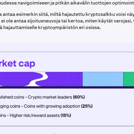
dessa navigoimiseen ja pitkän aikavälin tuottojen optimointi
a antaa esimerkin siitä, miltä hajautettu kryptosalkku voisi nä
ei ole antaa sijoitusneuvoja tai kertoa, miten käytät varojasi,
ä hajauttamiselle kryptoympäristön eri osissa.