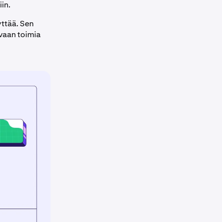
in.
yttää. Sen
 vaan toimia