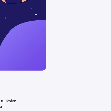
isuuksien
ja