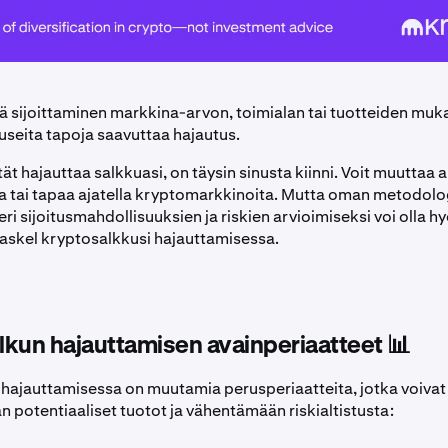
ä sijoittaminen markkina-arvon, toimialan tai tuotteiden muk
useita tapoja saavuttaa hajautus.
ät hajauttaa salkkuasi, on täysin sinusta kiinni. Voit muuttaa a
a tai tapaa ajatella kryptomarkkinoita. Mutta oman metodolo
ri sijoitusmahdollisuuksien ja riskien arvioimiseksi voi olla h
skel kryptosalkkusi hajauttamisessa.
kun hajauttamisen avainperiaatteet 📊
hajauttamisessa on muutamia perusperiaatteita, jotka voivat
potentiaaliset tuotot ja vähentämään riskialtistusta: