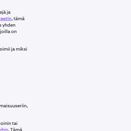
jä ja
teetin
, tämä
os yhden
oilla on
imii ja miksi
maisuuseriin,
oinin tai
ihin
. Tämä