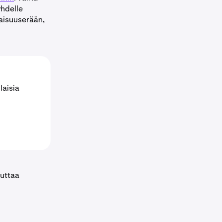
yhdelle
maisuuserään,
laisia
auttaa