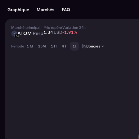
Graphique
Marchés
FAQ
Marché principal
Prix repère
Variation 24h
1.34
USD
-1.91
%
ATOM
Perp
ATOM
USD
Période
1 M
15M
1 H
4 H
1J
Bougies