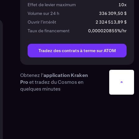
Effet de levier maximum
10x
Volume sur 24 h
336 309,50 $
Ouvrir l’intérêt
2 324 513,89 $
Taux de financement
0,000020855%/hr
Tradez des contrats à terme sur ATOM
Obtenez l’
application Kraken
Pro
et tradez du Cosmos en
quelques minutes