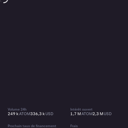
Volume 24h
Intérêt ouvert
249 k
ATOM
336,3 k
USD
1,7 M
ATOM
2,3 M
USD
Prochain taux de financement
Frais