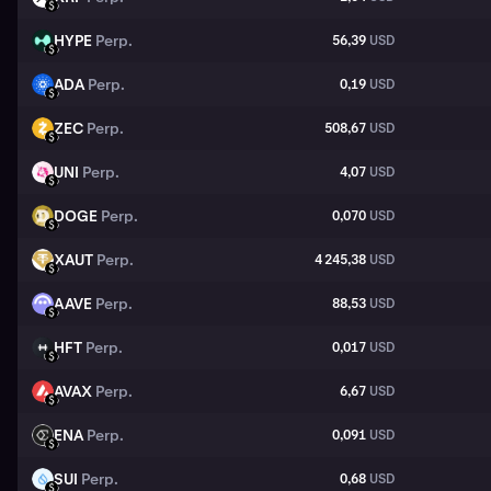
USD
HYPE
Perp.
56,39
USD
HYPE
USD
ADA
Perp.
0,19
USD
ADA
USD
ZEC
Perp.
508,67
USD
ZEC
USD
UNI
Perp.
4,07
USD
UNI
USD
DOGE
Perp.
0,070
USD
DOGE
USD
XAUT
Perp.
4 245,38
USD
XAUT
USD
AAVE
Perp.
88,53
USD
AAVE
USD
HFT
Perp.
0,017
USD
HFT
USD
AVAX
Perp.
6,67
USD
AVAX
USD
ENA
Perp.
0,091
USD
ENA
USD
SUI
Perp.
0,68
USD
SUI
USD