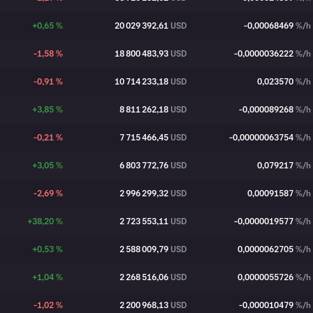
+0,65 %
20 029 392,61
USD
-0,00068469
%/h
-1,58 %
18 800 483,93
USD
-0,0000036222
%/h
-0,91 %
10 714 233,18
USD
0,023570
%/h
+3,85 %
8 811 262,18
USD
-0,000089268
%/h
-0,21 %
7 715 466,45
USD
-0,00000063754
%/h
+3,05 %
6 803 772,76
USD
0,079217
%/h
-2,69 %
2 996 299,32
USD
0,00091587
%/h
+38,20 %
2 723 553,11
USD
-0,0000019577
%/h
+0,53 %
2 588 009,79
USD
0,0000062705
%/h
+1,04 %
2 268 516,06
USD
0,0000055726
%/h
-1,02 %
2 200 968,13
USD
-0,000010479
%/h