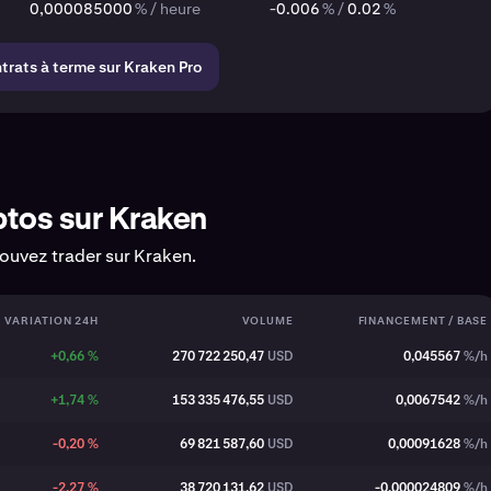
0,000085000
% / heure
-0.006
% /
0.02
%
ntrats à terme sur Kraken Pro
ptos sur Kraken
pouvez trader sur Kraken.
VARIATION 24H
VOLUME
FINANCEMENT / BASE
+0,66 %
270 722 250,47
USD
0,045567
%/h
+1,74 %
153 335 476,55
USD
0,0067542
%/h
-0,20 %
69 821 587,60
USD
0,00091628
%/h
-2,27 %
38 720 131,62
USD
-0,000024809
%/h