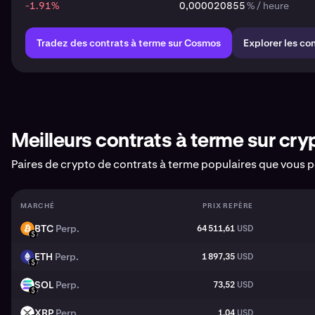
-1.91
%
0,000020855
% / heure
Tradez des contrats à terme sur Cosmos
Explorer les co
Meilleurs contrats à terme sur cry
Paires de crypto de contrats à terme populaires que vous 
MARCHÉ
PRIX REPÈRE
BTC
Perp.
64 511,61
USD
BTC
USD
ETH
Perp.
1 897,35
USD
ETH
USD
SOL
Perp.
73,52
USD
SOL
USD
XRP
Perp.
1,04
USD
XRP