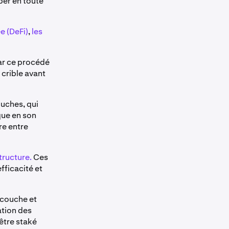
er en toute
e (DeFi)
,
les
car ce procédé
 crible avant
ouches, qui
que en son
re entre
tructure.
Ces
fficacité et
 couche et
ation des
être staké