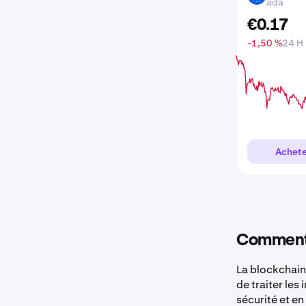
ada
€
0
.
17
-1,50 %
24 H
Achete
Comment 
La blockchain
de traiter les
sécurité et en