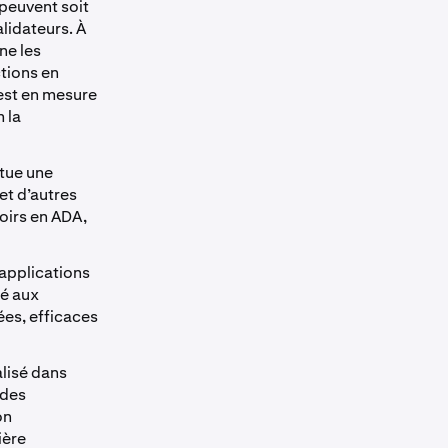
peuvent soit
alidateurs. À
ne les
tions en
 est en mesure
 la
itue une
et d’autres
voirs en ADA,
’applications
sé aux
ées, efficaces
lisé dans
 des
on
ière