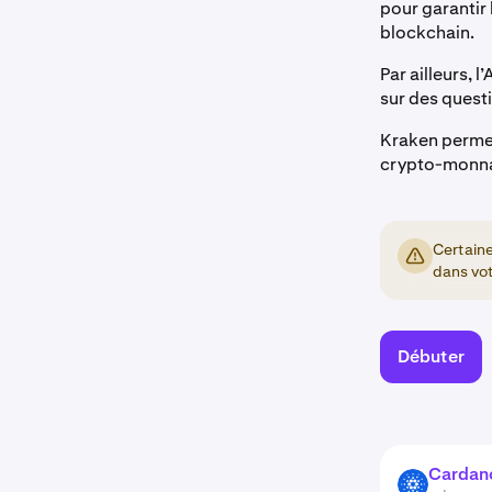
pour garantir 
blockchain.
Par ailleurs, 
sur des quest
Kraken permet
crypto-monna
Certaine
dans vot
Débuter
Cardan
ADA