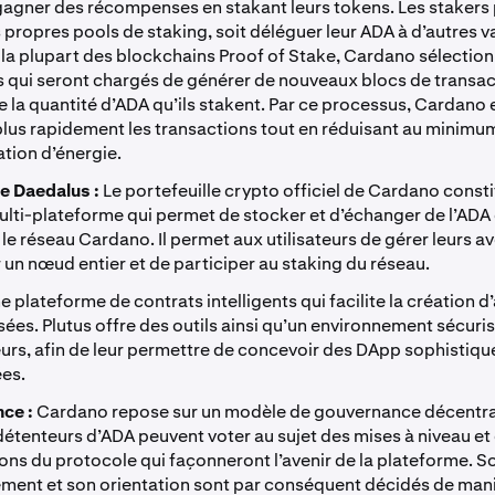
gagner des récompenses en stakant leurs tokens. Les stakers 
s propres pools de staking, soit déléguer leur ADA à d’autres v
 la plupart des blockchains Proof of Stake, Cardano sélection
s qui seront chargés de générer de nouveaux blocs de transac
e la quantité d’ADA qu’ils stakent. Par ce processus, Cardano
 plus rapidement les transactions tout en réduisant au minimum
ion d’énergie.
le Daedalus :
Le portefeuille crypto officiel de Cardano const
ulti-plateforme qui permet de stocker et d’échanger de l’ADA 
 le réseau Cardano. Il permet aux utilisateurs de gérer leurs a
 un nœud entier et de participer au staking du réseau.
e plateforme de contrats intelligents qui facilite la création d
sées. Plutus offre des outils ainsi qu’un environnement sécuri
rs, afin de leur permettre de concevoir des DApp sophistiqu
ées.
ce :
Cardano repose sur un modèle de gouvernance décentra
 détenteurs d’ADA peuvent voter au sujet des mises à niveau et
ons du protocole qui façonneront l’avenir de la plateforme. S
ent et son orientation sont par conséquent décidés de man