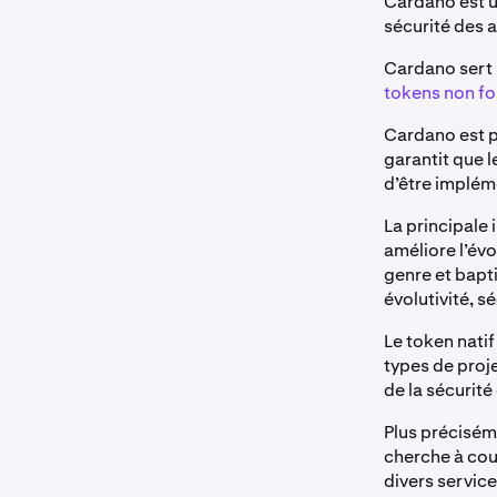
Cardano est u
sécurité des 
Cardano sert p
tokens non fo
Cardano est pa
garantit que 
d’être implém
La principale
améliore l’évo
genre et bapt
évolutivité, sé
Le token nati
types de proje
de la sécurit
Plus précisém
cherche à couv
divers servic