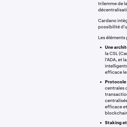
trilemme de la 
décentralisat
Cardano intèg
possibilité d’
Les éléments 
Une archi
la CSL (Ca
l’ADA, et 
intelligent
efficace l
Protocole
centrales 
transaction
centralisé
efficace e
blockchai
Staking et