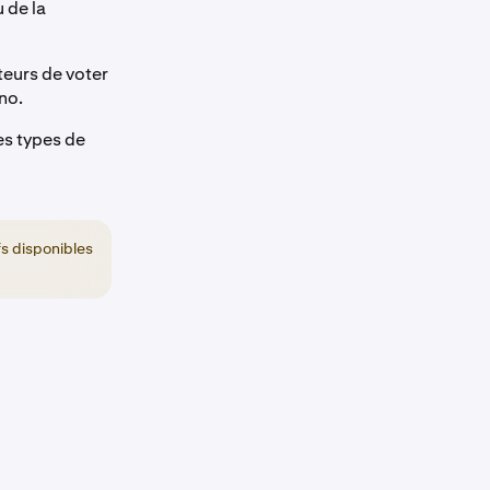
 de la
teurs de voter
no.
es types de
fs disponibles