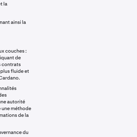
t la
nant ainsi la
ux couches :
liquant de
s contrats
plus fluide et
u Cardano.
nnalités
 des
une autorité
re une méthode
mations de la
ouvernance du