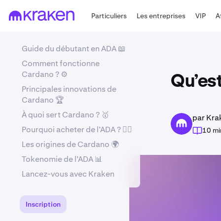
Particuliers
Les entreprises
VIP
A
Guide du débutant en ADA 📖
Comment fonctionne
Cardano ? ⚙️
Qu’est
Principales innovations de
Cardano 🏆
À quoi sert Cardano ? 🥇
par Kra
Pourquoi acheter de l’ADA ? 🤷‍♂️
10 mi
Les origines de Cardano 🌍
Tokenomie de l’ADA 📊
Lancez-vous avec Kraken
Inscription