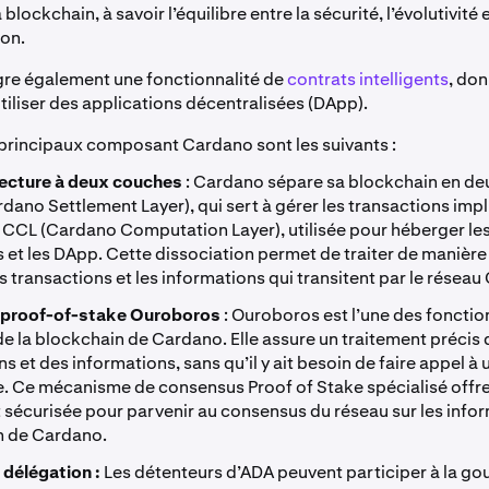
blockchain, à savoir l’équilibre entre la sécurité, l’évolutivité e
ion.
re également une fonctionnalité de
contrats intelligents
, don
utiliser des applications décentralisées (DApp).
principaux composant Cardano sont les suivants :
tecture à deux couches
: Cardano sépare sa blockchain en de
rdano Settlement Layer), qui sert à gérer les transactions imp
la CCL (Cardano Computation Layer), utilisée pour héberger le
s et les DApp. Cette dissociation permet de traiter de manière 
es transactions et les informations qui transitent par le résea
 proof-of-stake Ouroboros
: Ouroboros est l’une des fonctio
de la blockchain de Cardano. Elle assure un traitement précis
s et des informations, sans qu’il y ait besoin de faire appel à 
e. Ce mécanisme de consensus Proof of Stake spécialisé off
t sécurisée pour parvenir au consensus du réseau sur les infor
n de Cardano.
 délégation :
Les détenteurs d’ADA peuvent participer à la g