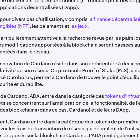
ne blockchain de première couche (L1) conçue pour développ
applications décentralisées (DApp).
our divers cas d’utilisation, y compris
la finance décentralisé
ngibles (NFT)
, les paiements et
les jeux
.
rticulièrement attentive à la recherche revue par les pairs, 
les modifications apportées à la blockchain seront passées au
entées dans le réseau.
 innovation de Cardano réside dans son architecture à deux c
lutivité de son réseau. Ce protocole Proof of Stake (PoS), uni
isé Ouroboros, permet à Cardano de trouver le point d’équilib
curité et durabilité.
f de Cardano, ADA, entre dans la catégorie des
tokens d’infras
ts se concentrent sur l’amélioration de la fonctionnalité, de l’e
é des blockchains (dans ce cas, Cardano) et de leurs DApp.
ent, Cardano entre dans la catégorie des tokens de première
rir les frais de transaction du réseau qui découlent de l’utilis
es proposés sur la blockchain Cardano. L’ADA peut également 