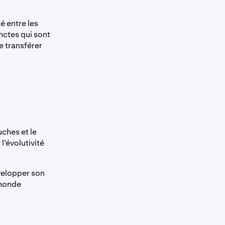
é entre les
nctes qui sont
e transférer
ches et le
’évolutivité
velopper son
 monde