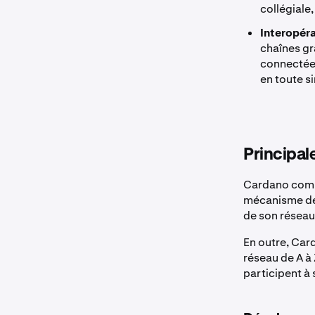
collégiale
Interopéra
chaînes gr
connectées
en toute s
Principal
Cardano compt
mécanisme de 
de son réseau
En outre, Car
réseau de A à
participent à