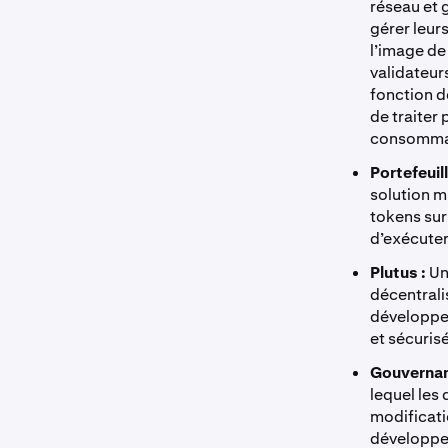
réseau et 
gérer leur
l’image de
validateur
fonction d
de traiter
consommat
Portefeuil
solution m
tokens sur
d’exécuter
Plutus :
Un
décentrali
développeu
et sécuris
Gouvernan
lequel les
modificati
développem