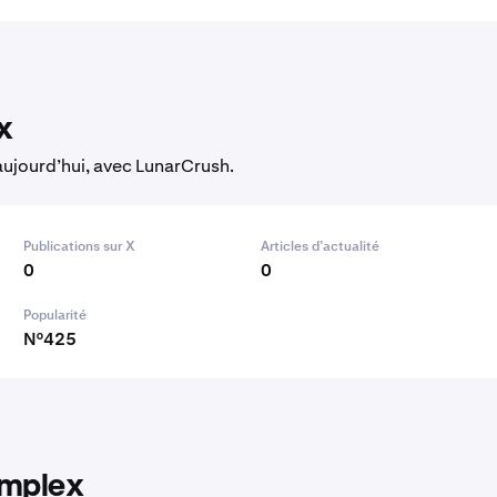
x
aujourd’hui, avec LunarCrush.
Publications sur X
Articles d’actualité
0
0
Popularité
N°425
omplex