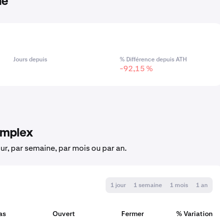
ue
Jours depuis
% Différence depuis ATH
-92,15 %
Complex
our, par semaine, par mois ou par an.
1 jour
1 semaine
1 mois
1 an
as
Ouvert
Fermer
% Variation