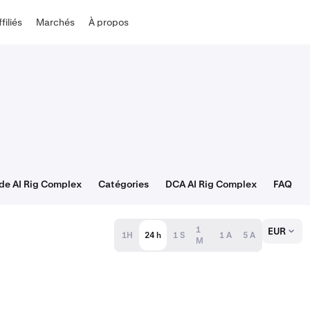
ffiliés
Marchés
À propos
de AI Rig Complex
Catégories
DCA AI Rig Complex
FAQ
1
EUR
1H
24 h
1 S
1 A
5 A
M