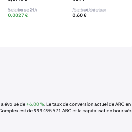
Variation sur 24 h
Plus-haut historique
0,0027 €
0,60 €
i
x a évolué de
+6,00 %
. Le taux de conversion actuel de ARC en
g Complex est de 999 495 571 ARC et la capitalisation boursièr