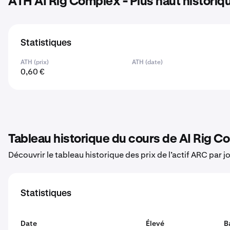
ATH AI Rig Complex - Plus haut historiq
Statistiques
ATH (prix)
ATH (date)
0,60 €
Tableau historique du cours de AI Rig 
Découvrir le tableau historique des prix de l’actif ARC par j
Statistiques
Date
Élevé
B