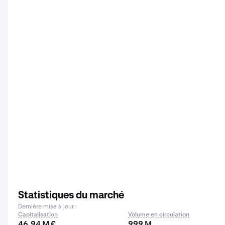
Statistiques du marché
Dernière mise à jour :
Capitalisation
Volume en circulation
46,94 M €
999 M