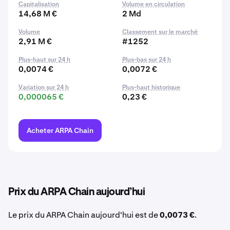
Capitalisation
Volume en circulation
14,68 M €
2 Md
Volume
Classement sur le marché
2,91 M €
#1252
Plus-haut sur 24 h
Plus-bas sur 24 h
0,0074 €
0,0072 €
Variation sur 24 h
Plus-haut historique
0,000065 €
0,23 €
Acheter ARPA Chain
Prix du ARPA Chain aujourd’hui
Le prix du ARPA Chain aujourd'hui est de
0,0073 €
.