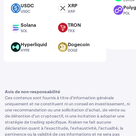
EUROP
USDC
XRP
Poly
USDC
XRP
POL
USDC
XRP
POL
Solana
TRON
SOL
TRX
SOL
TRX
Hyperliquid
Dogecoin
HYPE
DOGE
HYPE
DOGE
Avis de non-responsabilité
Ces contenus sont fournis à titre d'information générale
uniquement et ne constituent ni un conseil en investissement, ni
une recommandation ou une sollicitation d'achat, de vente ou
de détention d'un cryptoactif, ni une incitation à adopter une
stratégie de trading spécifique. Kraken ne fait aucune
déclaration quant à l’exactitude, l’exhaustivité, l’actualité, la
pertinence ou la validité de ces informations et ne sera pas