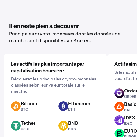
transaction, l’historique du registre, ou le solde, en
pour une vaste gamme de crypto-monnaies, notamment
fonction des données que vous souhaitez exporter.
le ARPA Chain. Pour la paramétrer, ouvrez l’application
mobile, cliquez sur "Acheter" et choisissez l’actif que
vous aimeriez acheter. Puis entrez le montant que vous
Il en reste plein à découvrir
souhaitez acheter et sélectionnez la fréquence en
Principales crypto-monnaies dont les données de
cliquant sur "Ponctuel" et en choisissant un calendrier
marché sont disponibles sur Kraken.
qui vous convient : quotidien, hebdomadaire ou mensuel.
Les actifs les plus importants par
Actifs sim
capitalisation boursière
Si les acti
voici d’aut
Découvrez les principales crypto-monnaies,
classées selon leur valeur totale sur le
Order
marché.
ORDER
ORDER
Bitcoin
Ethereum
Basic
BTC
ETH
BAT
BTC
ETH
BAT
IDEX
IDEX
Tether
BNB
IDEX
USDT
BNB
USDT
BNB
EUR
EUROP