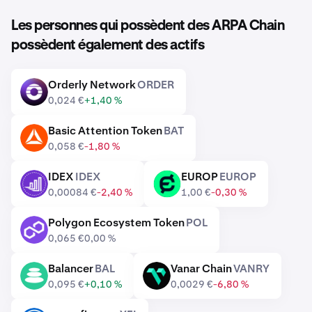
Les personnes qui possèdent des ARPA Chain
possèdent également des actifs
Orderly Network
ORDER
ORDER
0,024 €
+1,40 %
Basic Attention Token
BAT
BAT
0,058 €
-1,80 %
IDEX
IDEX
EUROP
EUROP
IDEX
EUROP
0,00084 €
-2,40 %
1,00 €
-0,30 %
Polygon Ecosystem Token
POL
POL
0,065 €
0,00 %
Balancer
BAL
Vanar Chain
VANRY
BAL
VANRY
0,095 €
+0,10 %
0,0029 €
-6,80 %