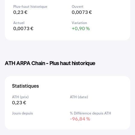
Plus-haut historique
Ouvert
0,23 €
0,0073 €
Actuel
Variation
0,0073 €
+0,90 %
ATH ARPA Chain - Plus haut historique
Statistiques
ATH (prix)
ATH (date)
0,23 €
Jours depuis
% Différence depuis ATH
-96,84 %