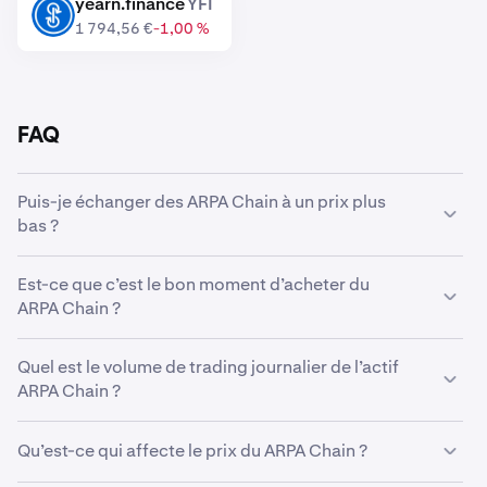
yearn.finance
YFI
YFI
1 794,56 €
-1,00 %
FAQ
Puis-je échanger des ARPA Chain à un prix plus
bas ?
Oui, vous pouvez utiliser des Ordres personnalisés sur
Est-ce que c’est le bon moment d’acheter du
Kraken pour acheter automatiquement des ARPA Chain
ARPA Chain ?
s’ils atteignent un prix inférieur.
Anticiper le marché peut s’avérer extrêmement difficile,
Quel est le volume de trading journalier de l’actif
c’est pourquoi de nombreux traders préfèrent opter
ARPA Chain ?
pour
l’investissement programmé
en ARPA Chain. En
ayant recours à une stratégie d’achats récurrents ou
396 227 793 ARPA d’une valeur de 2 908 312 € ont été
Dollar Cost Averaging (DCA) en anglais, vous pouvez
Qu’est-ce qui affecte le prix du ARPA Chain ?
tradés sur Kraken dans les dernières 24 heures.
cumuler régulièrement des ARPA Chain au fil du temps;