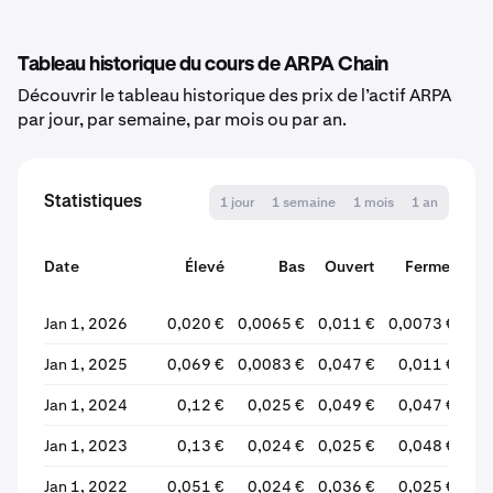
Tableau historique du cours de ARPA Chain
Découvrir le tableau historique des prix de l’actif ARPA
par jour, par semaine, par mois ou par an.
Statistiques
1 jour
1 semaine
1 mois
1 an
Date
Élevé
Bas
Ouvert
Fermer
Va
Jan 1, 2026
0,020 €
0,0065 €
0,011 €
0,0073 €
-3
Jan 1, 2025
0,069 €
0,0083 €
0,047 €
0,011 €
-7
Jan 1, 2024
0,12 €
0,025 €
0,049 €
0,047 €
-
Jan 1, 2023
0,13 €
0,024 €
0,025 €
0,048 €
+9
Jan 1, 2022
0,051 €
0,024 €
0,036 €
0,025 €
-3