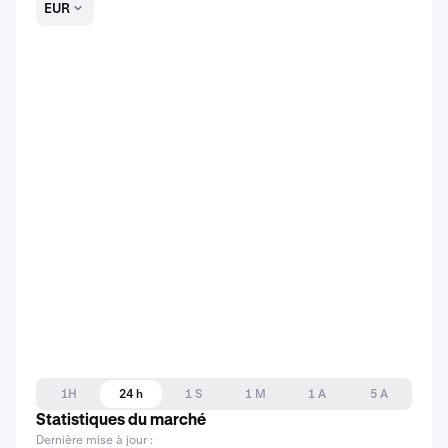
EUR
1H
24 h
1 S
1 M
1 A
5 A
Statistiques du marché
Dernière mise à jour :