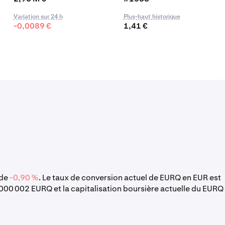
Variation sur 24 h
Plus-haut historique
-0,0089 €
1,41 €
 de
-0,90 %
. Le taux de conversion actuel de EURQ en EUR est
 000 002 EURQ et la capitalisation boursière actuelle du EURQ