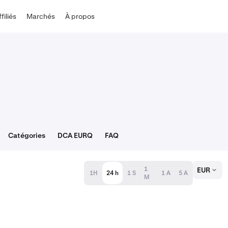
ffiliés
Marchés
À propos
Catégories
DCA EURQ
FAQ
1
EUR
1H
24 h
1 S
1 A
5 A
M