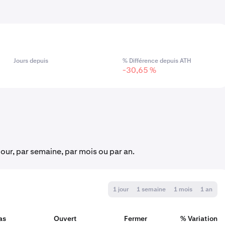
Jours depuis
% Différence depuis ATH
-30,65 %
jour, par semaine, par mois ou par an.
1 jour
1 semaine
1 mois
1 an
as
Ouvert
Fermer
% Variation