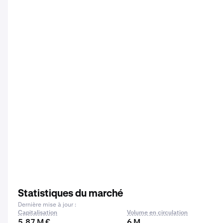
Statistiques du marché
Dernière mise à jour :
Capitalisation
Volume en circulation
5,87 M €
6 M