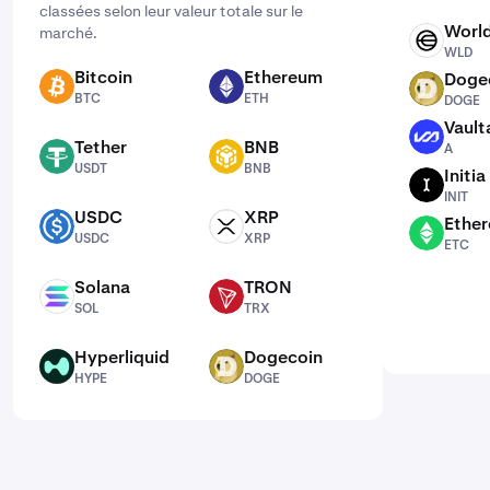
classées selon leur valeur totale sur le
Worl
marché.
WLD
WLD
Bitcoin
Ethereum
Doge
BTC
ETH
DOGE
BTC
ETH
DOGE
Vault
A
Tether
BNB
A
USDT
BNB
USDT
BNB
Initia
INIT
INIT
USDC
XRP
Ether
USDC
XRP
ETC
USDC
XRP
ETC
Solana
TRON
SOL
TRX
SOL
TRX
Hyperliquid
Dogecoin
HYPE
DOGE
HYPE
DOGE