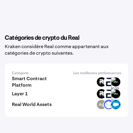
Catégories de crypto du Real
Kraken considère Real comme appartenant aux
catégories de crypto suivantes.
Catégorie
Les meilleures performances
Smart Contract
ROOT
EVR
GINI
Platform
Layer 1
ROOT
EVR
GINI
Real World Assets
SLVR
ANT
CRMX