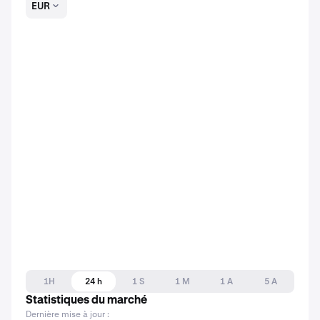
EUR
1H
24 h
1 S
1 M
1 A
5 A
Statistiques du marché
Dernière mise à jour :