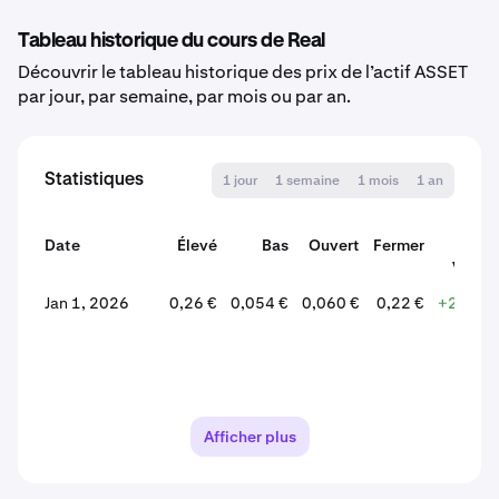
Tableau historique du cours de Real
Découvrir le tableau historique des prix de l’actif ASSET
par jour, par semaine, par mois ou par an.
Statistiques
1 jour
1 semaine
1 mois
1 an
Date
Élevé
Bas
Ouvert
Fermer
Variat
Jan 1, 2026
0,26 €
0,054 €
0,060 €
0,22 €
+260,8
Afficher plus