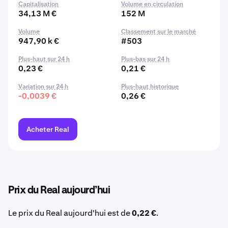
Capitalisation
Volume en circulation
34,13 M €
152 M
Volume
Classement sur le marché
947,90 k €
#503
Plus-haut sur 24 h
Plus-bas sur 24 h
0,23 €
0,21 €
Variation sur 24 h
Plus-haut historique
-0,0039 €
0,26 €
Acheter Real
Prix du Real aujourd’hui
Le prix du Real aujourd'hui est de
0,22 €
.