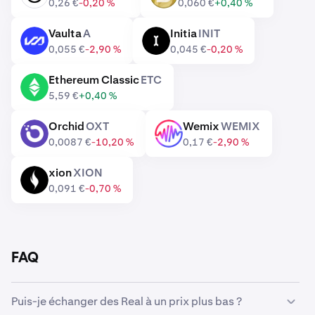
0,26 €
-0,20 %
0,060 €
+0,40 %
Vaulta
A
Initia
INIT
A
INIT
0,055 €
-2,90 %
0,045 €
-0,20 %
Ethereum Classic
ETC
ETC
5,59 €
+0,40 %
Orchid
OXT
Wemix
WEMIX
OXT
WEMIX
0,0087 €
-10,20 %
0,17 €
-2,90 %
xion
XION
XION
0,091 €
-0,70 %
FAQ
Puis-je échanger des Real à un prix plus bas ?