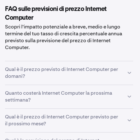
FAQ sulle previsioni di prezzo Internet
Computer
Scopri l'impatto potenziale a breve, medio e lungo
termine del tuo tasso di crescita percentuale annua
previsto sulla previsione del prezzo di Internet
Computer.
Qual è il prezzo previsto di Internet Computer per
domani?
Con un tasso di crescita previsto del
Quanto costerà Internet Computer la prossima
5%
, la previsione
del prezzo di
settimana?
Internet Computer per domani
è stimata a
1,81 €
.
Utilizzando il tuo tasso di crescita previsto pari a
Qual è il prezzo di Internet Computer previsto per
5%
, si
stima che il prezzo di
il prossimo mese?
Internet Computer
sarà di
1,81 €
la prossima settimana.