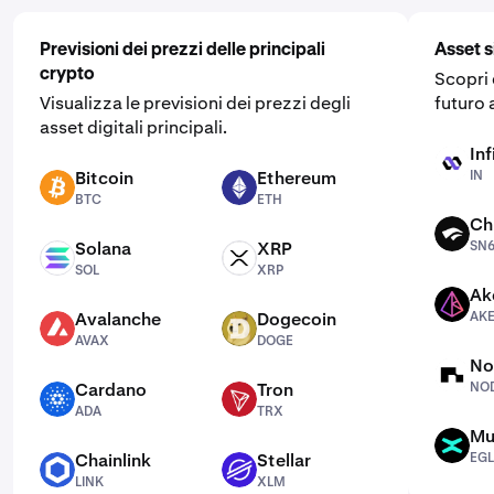
Previsioni dei prezzi delle principali
Asset s
crypto
Scopri
Visualizza le previsioni dei prezzi degli
futuro a
asset digitali principali.
Inf
IN
Bitcoin
Ethereum
IN
BTC
ETH
BTC
ETH
Ch
SN64
Solana
XRP
SN
SOL
XRP
SOL
XRP
Ak
AKE
Avalanche
Dogecoin
AK
AVAX
DOGE
AVAX
DOGE
No
NODE
Cardano
Tron
NO
ADA
TRX
ADA
TRX
Mu
EGLD
Chainlink
Stellar
EG
LINK
XLM
LINK
XLM