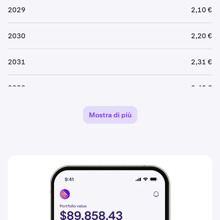
2029
2,10 €
2030
2,20 €
2031
2,31 €
2032
2,43 €
2033
2,55 €
Mostra di più
2034
2,67 €
2035
2,81 €
2036
2,95 €
2037
3,10 €