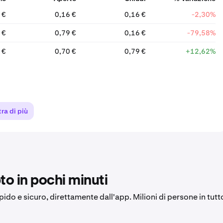
 €
0,16 €
0,16 €
-2,30%
 €
0,79 €
0,16 €
-79,58%
 €
0,70 €
0,79 €
+12,62%
ra di più
to in pochi minuti
apido e sicuro, direttamente dall'app. Milioni di persone in tutt