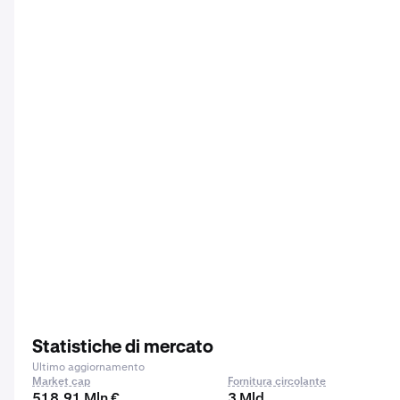
Statistiche di mercato
Ultimo aggiornamento
Market cap
Fornitura circolante
518,91 Mln €
3 Mld