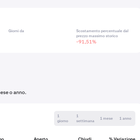
Giorni da
Scostamento percentuale dal
prezzo massimo storico
-91,51%
mese o anno.
1
1
1 mese
1 anno
giorno
settimana
mo
Aperto
Chiudi
% Variazione