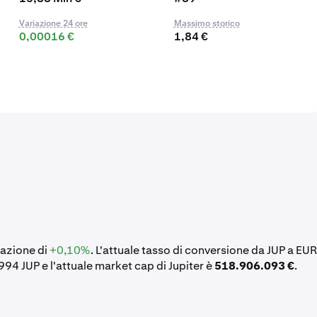
Variazione 24 ore
Massimo storico
0,00016 €
1,84 €
riazione di
+0,10%
. L'attuale tasso di conversione da JUP a EUR
.994 JUP e l'attuale market cap di Jupiter è
518.906.093 €
.