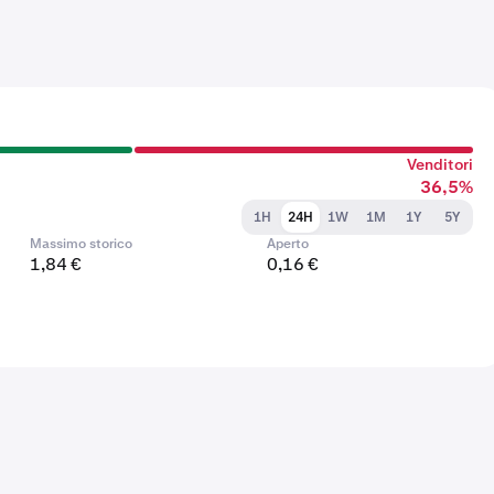
Venditori
36,5%
1H
24H
1W
1M
1Y
5Y
Massimo storico
Aperto
1,84 €
0,16 €