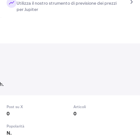
Utilizza il nostro strumento di previsione dei prezzi
per Jupiter
h.
Post su X
Articoli
0
0
Popolarità
N.