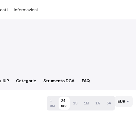
cati
Informazioni
u JUP
Categorie
Strumento DCA
FAQ
1
24
EUR
1S
1M
1A
5A
ora
ore