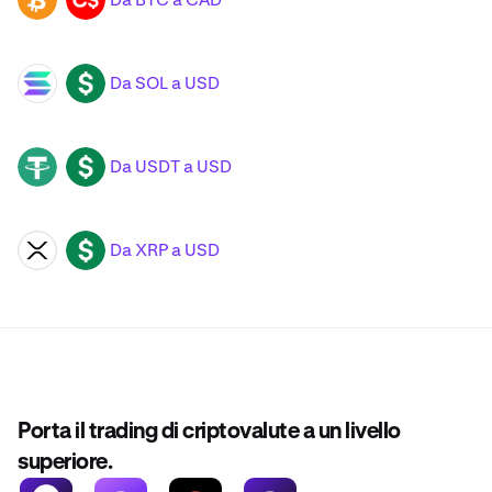
Da SOL a USD
SOL
USD
Da USDT a USD
USDT
USD
Da XRP a USD
XRP
USD
Porta il trading di criptovalute a un livello
superiore.