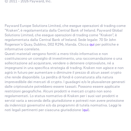
© 2011 - 2026 Payward, Inc.
Payward Europe Solutions Limited, che esegue operazioni di trading come
"Kraken", è regolamentata dalla Central Bank of Ireland. Payward Global
Solutions Limited, che esegue operazioni di trading come "Kraken", è
regolamentata dalla Central Bank of Ireland. Sede legale: 70 Sir John
Rogerson’s Quay, Dublino, D02 R296, Irlanda. Clicca
qui
per politiche e
informative correlate.
Questi materiali vengono forniti a mero titolo informativo e non
costituiscono un consiglio di investimento, una raccomandazione o una
sollecitazione ad acquistare, vendere o detenere criptovalute, né a
impegnarsi in una specifica strategia di trading. Kraken non agisce e non
agirà in futuro per aumentare o diminuire il prezzo di alcun asset crypto
che rende disponibile. La perdita di fondi è connaturata alla natura
imprevedibile dei mercati di crypto. I guadagni e/o le plusvalenze generati
dalle criptovalute potrebbero essere tassati. Possono essere applicate
restrizioni geografiche. Alcuni prodotti e mercati crypto non sono
regolamentati. Lo status normativo di Kraken per i suoi vari prodotti e
servizi varia a seconda della giurisdizione e potresti non avere protezione
da indennizzi governativi e/o da programmi di tutela normativa. Leggi le
noti legali pertinenti per ciascuna giurisdizione (
qui
).