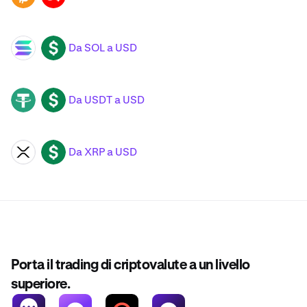
Da SOL a USD
SOL
USD
Da USDT a USD
USDT
USD
Da XRP a USD
XRP
USD
Porta il trading di criptovalute a un livello
superiore.