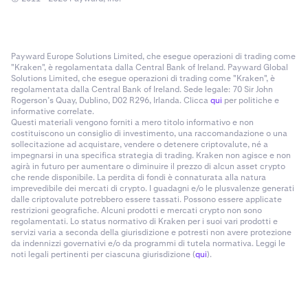
Payward Europe Solutions Limited, che esegue operazioni di trading come
"Kraken", è regolamentata dalla Central Bank of Ireland. Payward Global
Solutions Limited, che esegue operazioni di trading come "Kraken", è
regolamentata dalla Central Bank of Ireland. Sede legale: 70 Sir John
Rogerson’s Quay, Dublino, D02 R296, Irlanda. Clicca
qui
per politiche e
informative correlate.
Questi materiali vengono forniti a mero titolo informativo e non
costituiscono un consiglio di investimento, una raccomandazione o una
sollecitazione ad acquistare, vendere o detenere criptovalute, né a
impegnarsi in una specifica strategia di trading. Kraken non agisce e non
agirà in futuro per aumentare o diminuire il prezzo di alcun asset crypto
che rende disponibile. La perdita di fondi è connaturata alla natura
imprevedibile dei mercati di crypto. I guadagni e/o le plusvalenze generati
dalle criptovalute potrebbero essere tassati. Possono essere applicate
restrizioni geografiche. Alcuni prodotti e mercati crypto non sono
regolamentati. Lo status normativo di Kraken per i suoi vari prodotti e
servizi varia a seconda della giurisdizione e potresti non avere protezione
da indennizzi governativi e/o da programmi di tutela normativa. Leggi le
noti legali pertinenti per ciascuna giurisdizione (
qui
).