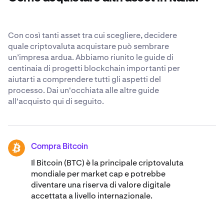
sui nostri
standard di sicurezza riconosciuti a livello
mondiale
.
Con così tanti asset tra cui scegliere, decidere
quale criptovaluta acquistare può sembrare
un’impresa ardua. Abbiamo riunito le guide di
centinaia di progetti blockchain importanti per
aiutarti a comprendere tutti gli aspetti del
processo. Dai un'occhiata alle altre guide
all'acquisto qui di seguito.
Compra Bitcoin
BTC
Il Bitcoin (BTC) è la principale criptovaluta
mondiale per market cap e potrebbe
diventare una riserva di valore digitale
accettata a livello internazionale.