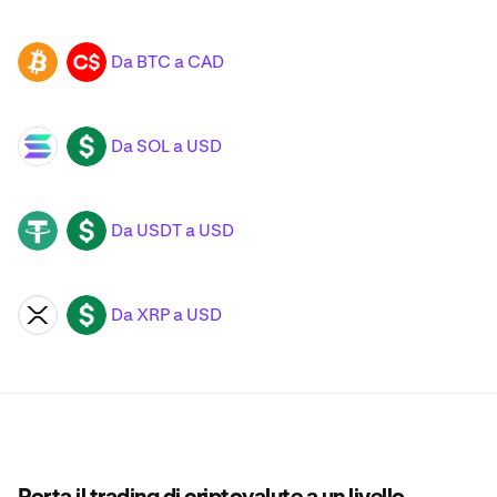
Da BTC a CAD
BTC
CAD
Da SOL a USD
SOL
USD
Da USDT a USD
USDT
USD
Da XRP a USD
XRP
USD