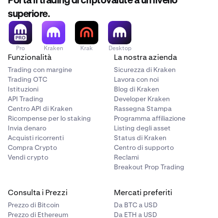
Porta il trading di criptovalute a un livello
superiore.
Pro
Kraken
Krak
Desktop
Funzionalità
La nostra azienda
Trading con margine
Sicurezza di Kraken
Trading OTC
Lavora con noi
Istituzioni
Blog di Kraken
API Trading
Developer Kraken
Centro API di Kraken
Rassegna Stampa
Ricompense per lo staking
Programma affiliazione
Invia denaro
Listing degli asset
Acquisti ricorrenti
Status di Kraken
Compra Crypto
Centro di supporto
Vendi crypto
Reclami
Breakout Prop Trading
Consulta i Prezzi
Mercati preferiti
Prezzo di Bitcoin
Da BTC a USD
Prezzo di Ethereum
Da ETH a USD