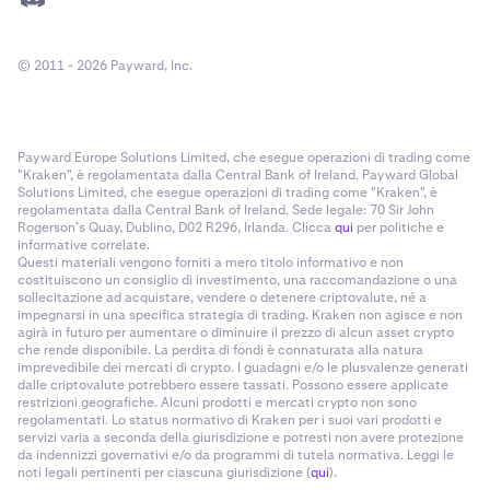
© 2011 - 2026 Payward, Inc.
Payward Europe Solutions Limited, che esegue operazioni di trading come
"Kraken", è regolamentata dalla Central Bank of Ireland. Payward Global
Solutions Limited, che esegue operazioni di trading come "Kraken", è
regolamentata dalla Central Bank of Ireland. Sede legale: 70 Sir John
Rogerson’s Quay, Dublino, D02 R296, Irlanda. Clicca
qui
per politiche e
informative correlate.
Questi materiali vengono forniti a mero titolo informativo e non
costituiscono un consiglio di investimento, una raccomandazione o una
sollecitazione ad acquistare, vendere o detenere criptovalute, né a
impegnarsi in una specifica strategia di trading. Kraken non agisce e non
agirà in futuro per aumentare o diminuire il prezzo di alcun asset crypto
che rende disponibile. La perdita di fondi è connaturata alla natura
imprevedibile dei mercati di crypto. I guadagni e/o le plusvalenze generati
dalle criptovalute potrebbero essere tassati. Possono essere applicate
restrizioni geografiche. Alcuni prodotti e mercati crypto non sono
regolamentati. Lo status normativo di Kraken per i suoi vari prodotti e
servizi varia a seconda della giurisdizione e potresti non avere protezione
da indennizzi governativi e/o da programmi di tutela normativa. Leggi le
noti legali pertinenti per ciascuna giurisdizione (
qui
).