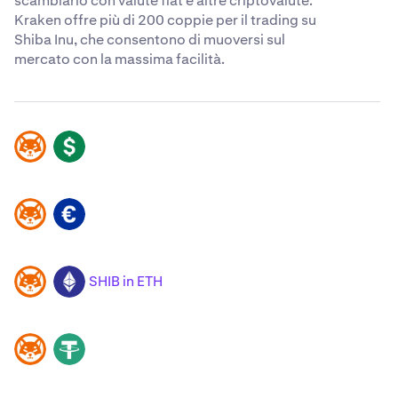
scambiarlo con valute fiat e altre criptovalute.
Kraken offre più di 200 coppie per il trading su
Shiba Inu, che consentono di muoversi sul
mercato con la massima facilità.
SHIB
USD
SHIB
EUR
SHIB in ETH
SHIB
ETH
SHIB
USDT