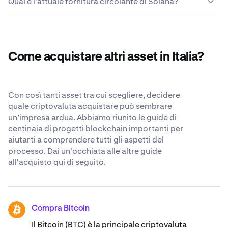
Qual è l'attuale fornitura circolante di Solana?
centinaia di criptovalute in modo rapido e semplice. Per
e accessibili i Solana che scegli di lasciare su Kraken.
tuo wallet.
un elenco completo delle coppie per il trading, visita il
Anche se riteniamo che il posto più sicuro per le tue
L'attuale fornitura circolante di Solana è 582.100.285
Centro di supporto di Kraken
crypto sia il tuo wallet personale, ci impegniamo
.
SOL.
costantemente a essere il più trasparenti e sicuri
possibile quando ci affidi i tuoi Solana. Scopri di più sui
Come acquistare altri asset in Italia?
nostri
standard di sicurezza riconosciuti a livello
mondiale
.
Con così tanti asset tra cui scegliere, decidere
quale criptovaluta acquistare può sembrare
un’impresa ardua. Abbiamo riunito le guide di
centinaia di progetti blockchain importanti per
aiutarti a comprendere tutti gli aspetti del
processo. Dai un'occhiata alle altre guide
all'acquisto qui di seguito.
Compra Bitcoin
BTC
Il Bitcoin (BTC) è la principale criptovaluta