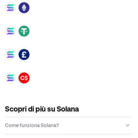
SOL
ETH
SOL
USDT
SOL
GBP
SOL
CAD
Scopri di più su Solana
Come funziona Solana?
A differenza delle valute tradizionali, Solana non viene