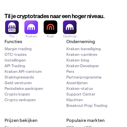
Let op
: Deelnemers die minder dan 32 ETH willen staken,
de beroemde "ICO-boom", waarbij creators geld
kunnen dit doen via Liquid staking protocollen en
probeerden op te halen voor nieuwe projecten door
verdienen een deel van de Stakingrewards.
nieuw uitgegeven assets op de Ethereum-blockchain te
Til je cryptotrades naar een hoger niveau.
verkopen. In die tijd werd Ethereum gezien als een soort
mondiale markt voor kapitaalverdeling en financiering.
Pro
Kraken
Krak
Desktop
Functies
Onderneming
Margin trading
Kraken-beveiliging
Een opkomende sector van Ethereum, genaamd
OTC-trades
Kraken-carrières
decentralized finance
(DeFi), trekt sinds het debuut in
Instellingen
Kraken-blog
2020 onverminderd de aandacht. Deze beweging bracht
API Trading
Kraken Developer
gedecentraliseerde applicaties (dApps) voort, bedoeld
Kraken API-centrum
Pers
om financiële diensten zoals lenen en uitlenen te
Stakingrewards
Partnerprogramma
automatiseren — zonder traditionele bank of
Geld versturen
Assetlijsten
tussenpersoon.
Periodieke aankopen
Kraken-status
Crypto kopen
Support Center
Crypto verkopen
Klachten
Breakout Prop Trading
Prijzen bekijken
Populaire markten