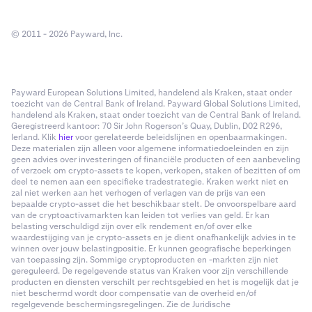
© 2011 - 2026 Payward, Inc.
Payward European Solutions Limited, handelend als Kraken, staat onder
toezicht van de Central Bank of Ireland. Payward Global Solutions Limited,
handelend als Kraken, staat onder toezicht van de Central Bank of Ireland.
Geregistreerd kantoor: 70 Sir John Rogerson’s Quay, Dublin, D02 R296,
Ierland. Klik
hier
voor gerelateerde beleidslijnen en openbaarmakingen.
Deze materialen zijn alleen voor algemene informatiedoeleinden en zijn
geen advies over investeringen of financiële producten of een aanbeveling
of verzoek om crypto-assets te kopen, verkopen, staken of bezitten of om
deel te nemen aan een specifieke tradestrategie. Kraken werkt niet en
zal niet werken aan het verhogen of verlagen van de prijs van een
bepaalde crypto-asset die het beschikbaar stelt. De onvoorspelbare aard
van de cryptoactivamarkten kan leiden tot verlies van geld. Er kan
belasting verschuldigd zijn over elk rendement en/of over elke
waardestijging van je crypto-assets en je dient onafhankelijk advies in te
winnen over jouw belastingpositie. Er kunnen geografische beperkingen
van toepassing zijn. Sommige cryptoproducten en -markten zijn niet
gereguleerd. De regelgevende status van Kraken voor zijn verschillende
producten en diensten verschilt per rechtsgebied en het is mogelijk dat je
niet beschermd wordt door compensatie van de overheid en/of
regelgevende beschermingsregelingen. Zie de Juridische