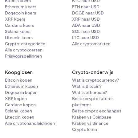
Bitcoin koers
BTC naar USD
Ethereum koers
ETH naar USD
Dogecoin koers
DOGE naar USD
XRP koers
XRP naar USD
Cardano koers
ADA naar USD
Solana koers
SOL naar USD
Litecoin koers
LTC naar USD
Crypto-categorieën
Alle cryptomarkten
Alle cryptokoersen
Prijsvoorspellingen
Koopgidsen
Crypto-onderwijs
Bitcoin kopen
Wat is cryptocurrency?
Ethereum kopen
Wat is Bitcoin?
Dogecoin kopen
Wat is ethereum?
XRP kopen
Beste crypto futures
Cardano kopen
platforms
Solana kopen
Beste crypto exchanges
Litecoin kopen
Kraken vs Coinbase
Alle cryptohandleidingen
Kraken vs Binance
Crypto leren