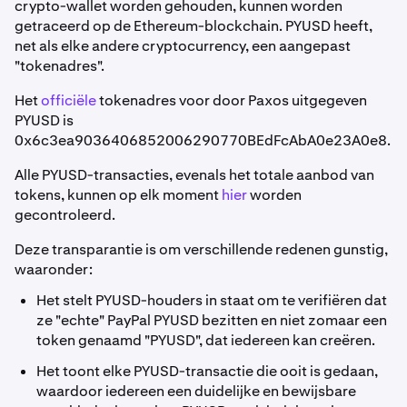
crypto-wallet worden gehouden, kunnen worden
getraceerd op de Ethereum-blockchain. PYUSD heeft,
net als elke andere cryptocurrency, een aangepast
"tokenadres".
Het
officiële
tokenadres voor door Paxos uitgegeven
PYUSD is
0x6c3ea9036406852006290770BEdFcAbA0e23A0e8.
Alle PYUSD-transacties, evenals het totale aanbod van
tokens, kunnen op elk moment
hier
worden
gecontroleerd.
Deze transparantie is om verschillende redenen gunstig,
waaronder:
Het stelt PYUSD-houders in staat om te verifiëren dat
ze "echte" PayPal PYUSD bezitten en niet zomaar een
token genaamd "PYUSD", dat iedereen kan creëren.
Het toont elke PYUSD-transactie die ooit is gedaan,
waardoor iedereen een duidelijke en bewijsbare