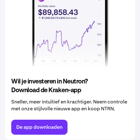
2037
€ 0,00032
2038
€ 0,00034
2039
€ 0,00036
2040
€ 0,00038
Wil je investeren in Neutron?
Download de Kraken-app
Sneller, meer intuïtief en krachtiger. Neem controle
met onze stijlvolle nieuwe app en koop NTRN.
De app downloaden