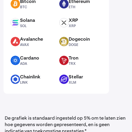
Bitcoin
Ethereum
BTC
ETH
BTC
ETH
Solana
XRP
SOL
XRP
SOL
XRP
Avalanche
Dogecoin
AVAX
DOGE
AVAX
DOGE
Cardano
Tron
ADA
TRX
ADA
TRX
Chainlink
Stellar
LINK
XLM
LINK
XLM
De grafiek is standaard ingesteld op 5% om te laten zien
hoe gegevens worden gepresenteerd, en is geen
indicatie van toekomstige prestaties.*