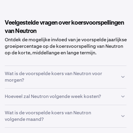
Veelgestelde vragen over koersvoorspellingen
van Neutron
Ontdek de mogelijke invloed van je voorspelde jaarlijkse
groeipercentage op de koersvoorspelling van Neutron
op de korte, middellange en lange termijn.
Wat is de voorspelde koers van Neutron voor
morgen?
Met jouw voorspelde groeipercentage van
5%
, wordt de
Hoeveel zal Neutron volgende week kosten?
koersvoorspelling van Neutron voor morgen
geschat
op
€ 0,00019
.
Met jouw voorspelde groeipercentage van
Wat is de voorspelde koers van Neutron
5%
, zal de
geschatte koers van
volgende maand?
Neutron
volgende week
€ 0,00019
zijn.