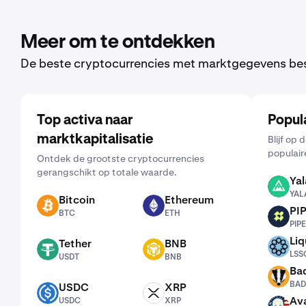
Meer om te ontdekken
De beste cryptocurrencies met marktgegevens be
Top activa naar
Popul
marktkapitalisatie
Blijf op
populair
Ontdek de grootste cryptocurrencies
gerangschikt op totale waarde.
Yal
YALA
YAL
Bitcoin
Ethereum
BTC
ETH
PI
BTC
ETH
PIPE
PIPE
Liq
Tether
BNB
LSSOL
USDT
BNB
LSS
USDT
BNB
Ba
BADGER
BAD
USDC
XRP
USDC
XRP
Ava
USDC
XRP