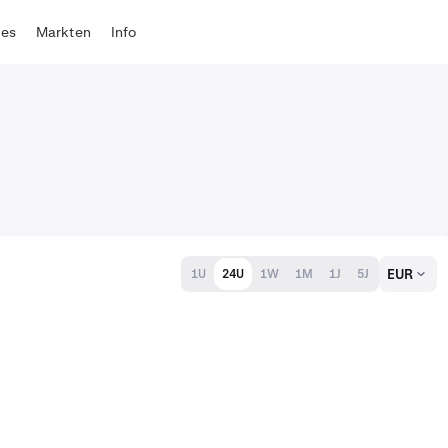
tes
Markten
Info
EUR
1U
24U
1W
1M
1J
5J