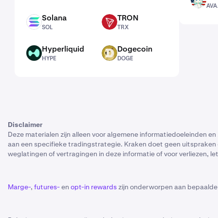
AVAAI
AVA
Solana
TRON
SOL
TRX
SOL
TRX
Hyperliquid
Dogecoin
HYPE
DOGE
HYPE
DOGE
Disclaimer
Deze materialen zijn alleen voor algemene informatiedoeleinden en
aan een specifieke tradingstrategie. Kraken doet geen uitspraken ov
weglatingen of vertragingen in deze informatie of voor verliezen, le
Marge-
,
futures-
en
opt-in rewards
zijn onderworpen aan bepaalde 