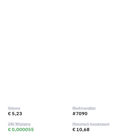
Volume
Marktranglijst
€ 5,23
#7090
24U Wijziging
Historisch hoogtepunt
€ 0,000055
€ 10,68