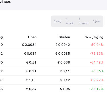
f jaar.
1
1
1 dag
1 jaar
week
maand
ag
Open
Sluiten
% wijziging
40
€ 0,0084
€ 0,0042
-50,04%
62
€ 0,037
€ 0,0085
-76,83%
30
€ 0,11
€ 0,038
-64,49%
22
€ 0,11
€ 0,11
+0,36%
87
€ 1,08
€ 0,12
-89,22%
55
€ 0,64
€ 1,06
+65,17%