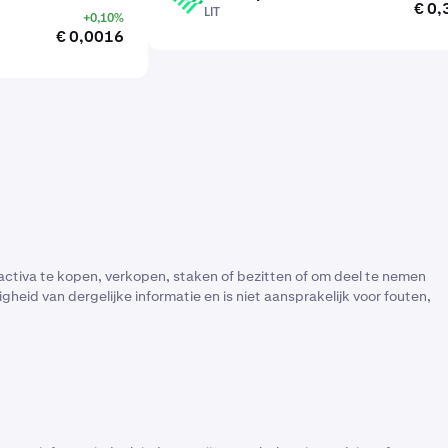
LIT
€ 0,
LIT
+0,10%
€ 0,0016
activa te kopen, verkopen, staken of bezitten of om deel te nemen
heid van dergelijke informatie en is niet aansprakelijk voor fouten,