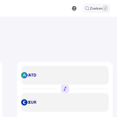
Zoeken
/
ATD
ATD
EUR
EUR