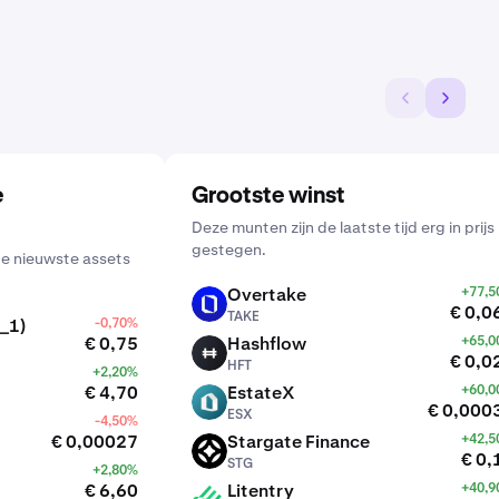
e
Grootste winst
Deze munten zijn de laatste tijd erg in prijs
gestegen.
de nieuwste assets
Overtake
+77,
TAKE
€ 0,0
TAKE
_1)
-0,70%
€ 0,75
Hashflow
+65,
HFT
€ 0,0
HFT
+2,20%
€ 4,70
EstateX
+60,
ESX
€ 0,000
ESX
-4,50%
€ 0,00027
Stargate Finance
+42,
STG
€ 0,
STG
+2,80%
€ 6,60
Litentry
+40,