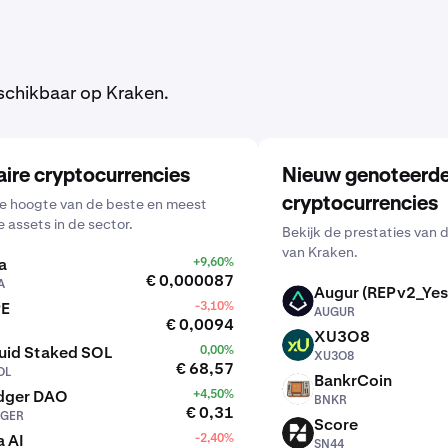
schikbaar op Kraken.
aire cryptocurrencies
Nieuw genoteerd
cryptocurrencies
 de hoogte van de beste en meest
e assets in de sector.
Bekijk de prestaties van 
van Kraken.
a
+9,60%
€ 0,000087
A
Augur (REPv2_Yes
AUGUR
PE
-3,10%
AUGUR
€ 0,0094
XU3O8
XU3O8
uid Staked SOL
0,00%
XU3O8
€ 68,57
OL
BankrCoin
BNKR
dger DAO
+4,50%
BNKR
€ 0,31
GER
Score
SN44
 AI
-2,40%
SN44