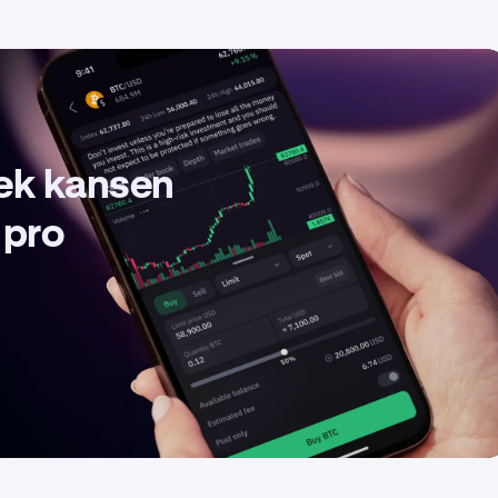
dek kansen
 pro