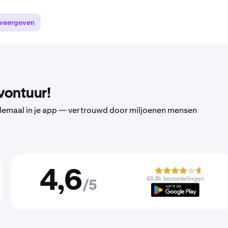
weergeven
vontuur!
 allemaal in je app — vertrouwd door miljoenen mensen
4,6
48,8k beoordelingen
/5