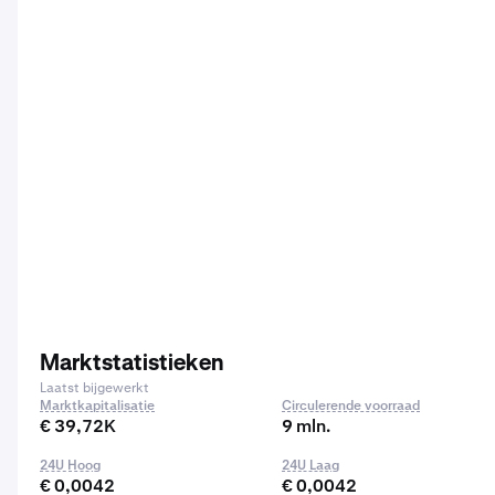
Marktstatistieken
Laatst bijgewerkt
Marktkapitalisatie
Circulerende voorraad
€ 39,72K
9 mln.
24U Hoog
24U Laag
€ 0,0042
€ 0,0042