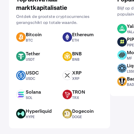
marktkapitalisatie
Blijf op
populair
Ontdek de grootste cryptocurrencies
gerangschikt op totale waarde.
Yal
YALA
YAL
Bitcoin
Ethereum
BTC
ETH
PI
BTC
ETH
PIPE
PIPE
Mo
Tether
BNB
MF
USDT
BNB
MF
USDT
BNB
Liq
LSSOL
LSS
USDC
XRP
USDC
XRP
Ba
USDC
XRP
BADGER
BAD
Solana
TRON
SOL
TRX
SOL
TRX
Hyperliquid
Dogecoin
HYPE
DOGE
HYPE
DOGE