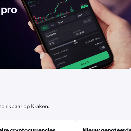
 pro
schikbaar op Kraken.
aire cryptocurrencies
Nieuw genoteerd