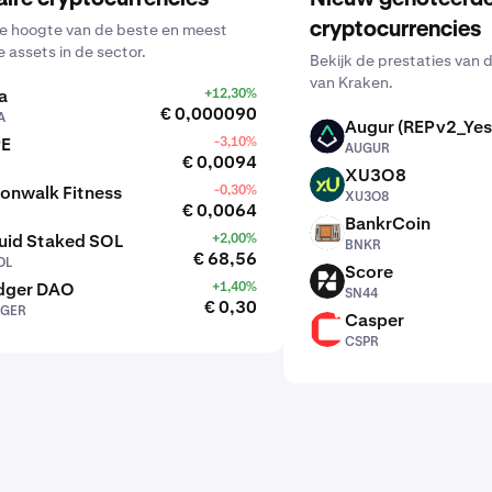
cryptocurrencies
 de hoogte van de beste en meest
e assets in de sector.
Bekijk de prestaties van 
van Kraken.
a
+12,30%
€ 0,000090
A
Augur (REPv2_Yes
AUGUR
PE
-3,10%
AUGUR
€ 0,0094
XU3O8
XU3O8
onwalk Fitness
-0,30%
XU3O8
€ 0,0064
BankrCoin
BNKR
uid Staked SOL
+2,00%
BNKR
€ 68,56
OL
Score
SN44
dger DAO
+1,40%
SN44
€ 0,30
GER
Casper
CSPR
CSPR