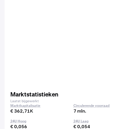
Marktstatistieken
Laatst bijgewerkt
Marktkapitalisatie
Circulerende voorraad
€ 362,71K
7 mln.
24U Hoog
24U Laag
€ 0,056
€ 0,054