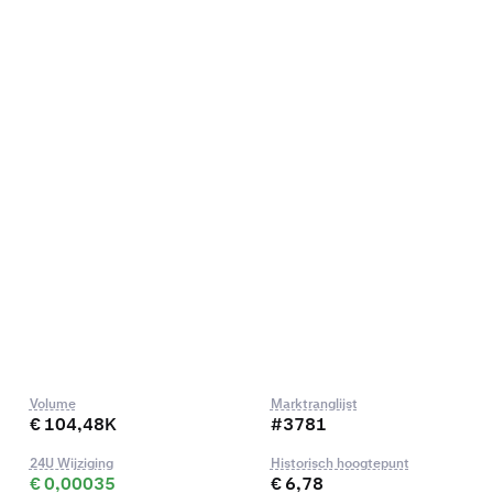
Volume
Marktranglijst
€ 104,48K
#3781
24U Wijziging
Historisch hoogtepunt
€ 0,00035
€ 6,78