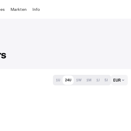
tes
Markten
Info
rs
EUR
1U
24U
1W
1M
1J
5J