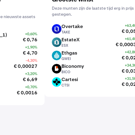
Deze munten zijn de laatste tijd erg in prijs
gestegen.
de nieuwste assets
Overtake
+63,
TAKE
€ 0,0
TAKE
_1)
+0,60%
€ 0,76
EstateX
+61,
ESX
€ 0,000
ESX
+1,90%
€ 4,70
Ethgas
+42,
GWEI
€ 0,0
GWEI
-4,30%
€ 0,00027
Biconomy
+34,
BICO
€ 0,0
BICO
+3,20%
€ 6,69
Cartesi
+31,
CTSI
€ 0,0
CTSI
+0,70%
€ 0,0016