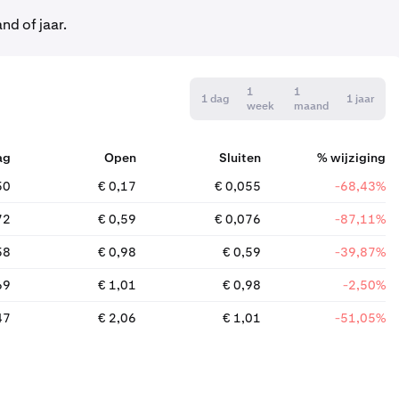
d of jaar.
1
1
1 dag
1 jaar
week
maand
ag
Open
Sluiten
% wijziging
50
€ 0,17
€ 0,055
-68,43%
72
€ 0,59
€ 0,076
-87,11%
58
€ 0,98
€ 0,59
-39,87%
69
€ 1,01
€ 0,98
-2,50%
47
€ 2,06
€ 1,01
-51,05%