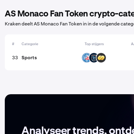
AS Monaco Fan Token crypto-cat
Kraken deelt AS Monaco Fan Token in in de volgende categ
#
Categorie
Top stijgers
A
33
Sports
BAHIA
IBFK
FITFI
Analyseer trends, ont