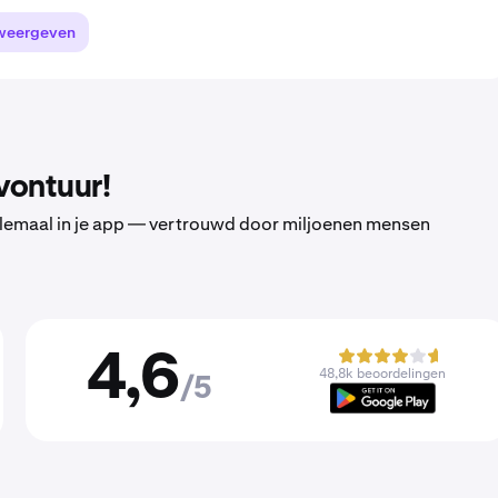
weergeven
vontuur!
 allemaal in je app — vertrouwd door miljoenen mensen
4,6
48,8k beoordelingen
/5