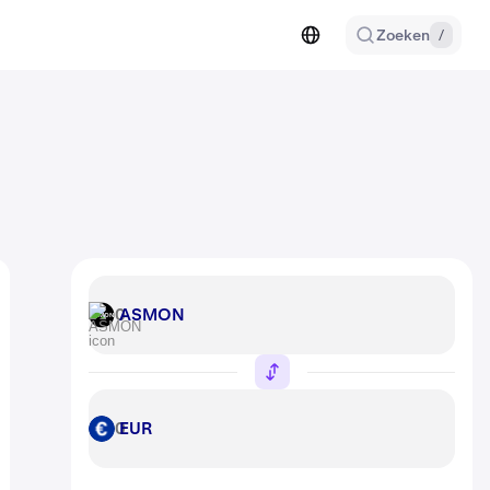
Zoeken
/
ASMON
ASMON
EUR
EUR