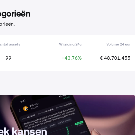
egorieën
orieën.
antal assets
Wijziging 24u
Volume 24 uur
99
+43.76%
€ 48.701.455
dek kansen