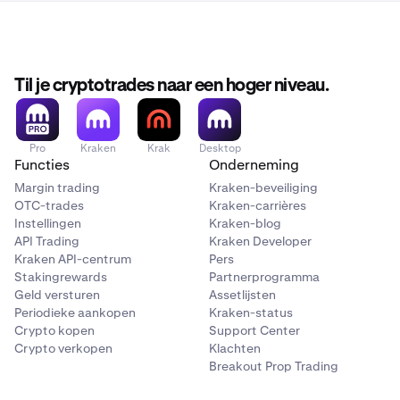
Til je cryptotrades naar een hoger niveau.
Pro
Kraken
Krak
Desktop
Functies
Onderneming
Margin trading
Kraken-beveiliging
OTC-trades
Kraken-carrières
Instellingen
Kraken-blog
API Trading
Kraken Developer
Kraken API-centrum
Pers
Stakingrewards
Partnerprogramma
Geld versturen
Assetlijsten
Periodieke aankopen
Kraken-status
Crypto kopen
Support Center
Crypto verkopen
Klachten
Breakout Prop Trading