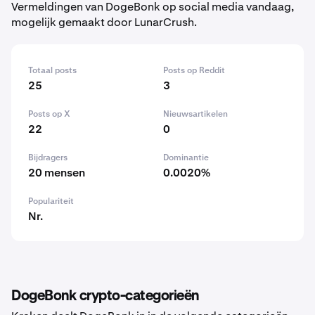
Vermeldingen van DogeBonk op social media vandaag,
mogelijk gemaakt door LunarCrush.
Totaal posts
Posts op Reddit
25
3
Posts op X
Nieuwsartikelen
22
0
Bijdragers
Dominantie
20 mensen
0.0020%
Populariteit
Nr.
DogeBonk crypto-categorieën