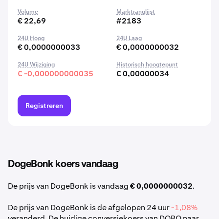
Volume
Marktranglijst
€ 22,69
#2183
24U Hoog
24U Laag
€ 0,0000000033
€ 0,0000000032
24U Wijziging
Historisch hoogtepunt
€ -0,000000000035
€ 0,00000034
Registreren
DogeBonk koers vandaag
De prijs van DogeBonk is vandaag
€ 0,0000000032
.
De prijs van DogeBonk is de afgelopen 24 uur
-1,08%
veranderd. De huidige conversiekoers van DOBO naar