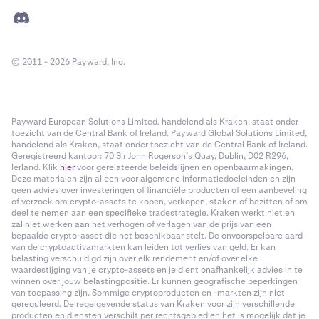
© 2011 - 2026 Payward, Inc.
Payward European Solutions Limited, handelend als Kraken, staat onder
toezicht van de Central Bank of Ireland. Payward Global Solutions Limited,
handelend als Kraken, staat onder toezicht van de Central Bank of Ireland.
Geregistreerd kantoor: 70 Sir John Rogerson’s Quay, Dublin, D02 R296,
Ierland. Klik
hier
voor gerelateerde beleidslijnen en openbaarmakingen.
Deze materialen zijn alleen voor algemene informatiedoeleinden en zijn
geen advies over investeringen of financiële producten of een aanbeveling
of verzoek om crypto-assets te kopen, verkopen, staken of bezitten of om
deel te nemen aan een specifieke tradestrategie. Kraken werkt niet en
zal niet werken aan het verhogen of verlagen van de prijs van een
bepaalde crypto-asset die het beschikbaar stelt. De onvoorspelbare aard
van de cryptoactivamarkten kan leiden tot verlies van geld. Er kan
belasting verschuldigd zijn over elk rendement en/of over elke
waardestijging van je crypto-assets en je dient onafhankelijk advies in te
winnen over jouw belastingpositie. Er kunnen geografische beperkingen
van toepassing zijn. Sommige cryptoproducten en -markten zijn niet
gereguleerd. De regelgevende status van Kraken voor zijn verschillende
producten en diensten verschilt per rechtsgebied en het is mogelijk dat je