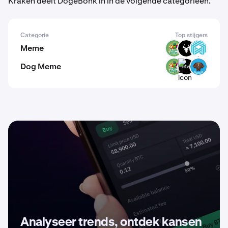
Kraken deelt DogeBonk in in de volgende categorieën.
Categorie
Top stijgers
Meme
PODGE
BULL
LUX
Dog Meme
PODGE
DOW
POOCH
Analyseer trends, ontdek kansen