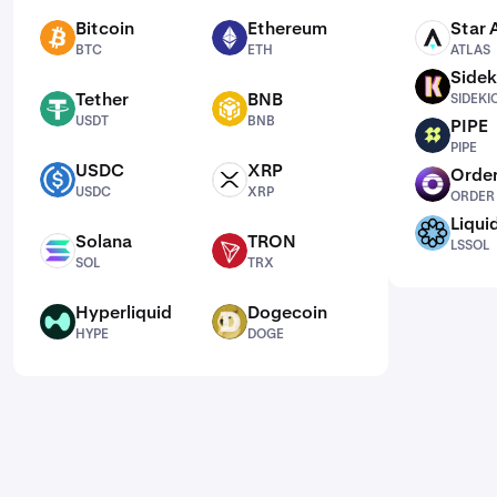
Bitcoin
Ethereum
Star 
BTC
ETH
ATLAS
BTC
ETH
ATLAS
Sidek
SIDEKICK
Tether
BNB
SIDEKI
USDT
BNB
USDT
BNB
PIPE
PIPE
PIPE
USDC
XRP
Order
USDC
XRP
ORDER
USDC
XRP
ORDER
Liqui
LSSOL
Solana
TRON
LSSOL
SOL
TRX
SOL
TRX
Hyperliquid
Dogecoin
HYPE
DOGE
HYPE
DOGE