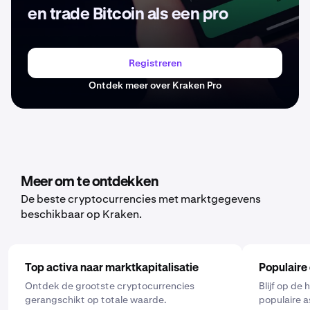
en trade Bitcoin als een pro
Registreren
Ontdek meer over Kraken Pro
Meer om te ontdekken
De beste cryptocurrencies met marktgegevens
beschikbaar op Kraken.
Top activa naar marktkapitalisatie
Populaire
Ontdek de grootste cryptocurrencies
Blijf op de
gerangschikt op totale waarde.
populaire a