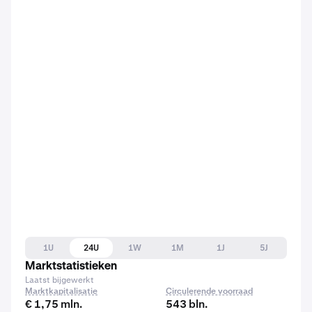
1U
24U
1W
1M
1J
5J
Marktstatistieken
Laatst bijgewerkt
Marktkapitalisatie
Circulerende voorraad
€ 1,75 mln.
543 bln.