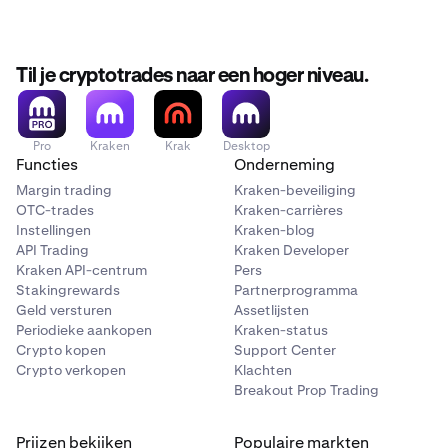
Til je cryptotrades naar een hoger niveau.
Pro
Kraken
Krak
Desktop
Functies
Onderneming
Margin trading
Kraken-beveiliging
OTC-trades
Kraken-carrières
Instellingen
Kraken-blog
API Trading
Kraken Developer
Kraken API-centrum
Pers
Stakingrewards
Partnerprogramma
Geld versturen
Assetlijsten
Periodieke aankopen
Kraken-status
Crypto kopen
Support Center
Crypto verkopen
Klachten
Breakout Prop Trading
Prijzen bekijken
Populaire markten