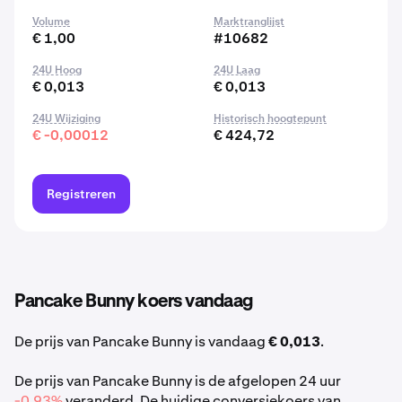
Volume
Marktranglijst
€ 1,00
#10682
24U Hoog
24U Laag
€ 0,013
€ 0,013
24U Wijziging
Historisch hoogtepunt
€ -0,00012
€ 424,72
Registreren
Pancake Bunny koers vandaag
De prijs van Pancake Bunny is vandaag
€ 0,013
.
De prijs van Pancake Bunny is de afgelopen 24 uur
-0,93%
veranderd. De huidige conversiekoers van