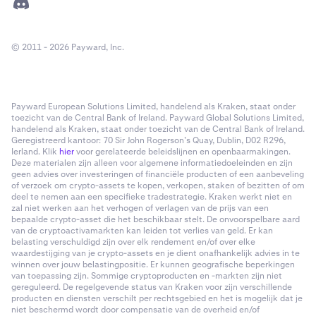
© 2011 - 2026 Payward, Inc.
Payward European Solutions Limited, handelend als Kraken, staat onder
toezicht van de Central Bank of Ireland. Payward Global Solutions Limited,
handelend als Kraken, staat onder toezicht van de Central Bank of Ireland.
Geregistreerd kantoor: 70 Sir John Rogerson’s Quay, Dublin, D02 R296,
Ierland. Klik
hier
voor gerelateerde beleidslijnen en openbaarmakingen.
Deze materialen zijn alleen voor algemene informatiedoeleinden en zijn
geen advies over investeringen of financiële producten of een aanbeveling
of verzoek om crypto-assets te kopen, verkopen, staken of bezitten of om
deel te nemen aan een specifieke tradestrategie. Kraken werkt niet en
zal niet werken aan het verhogen of verlagen van de prijs van een
bepaalde crypto-asset die het beschikbaar stelt. De onvoorspelbare aard
van de cryptoactivamarkten kan leiden tot verlies van geld. Er kan
belasting verschuldigd zijn over elk rendement en/of over elke
waardestijging van je crypto-assets en je dient onafhankelijk advies in te
winnen over jouw belastingpositie. Er kunnen geografische beperkingen
van toepassing zijn. Sommige cryptoproducten en -markten zijn niet
gereguleerd. De regelgevende status van Kraken voor zijn verschillende
producten en diensten verschilt per rechtsgebied en het is mogelijk dat je
niet beschermd wordt door compensatie van de overheid en/of