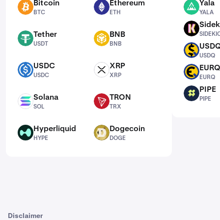
Bitcoin
Ethereum
Yala
BTC
ETH
YALA
BTC
ETH
YALA
Sidek
SIDEKICK
Tether
BNB
SIDEKI
USDT
BNB
USDT
BNB
USD
USDQ
USDQ
USDC
XRP
EUR
USDC
XRP
EURQ
USDC
XRP
EURQ
PIPE
PIPE
Solana
TRON
PIPE
SOL
TRX
SOL
TRX
Hyperliquid
Dogecoin
HYPE
DOGE
HYPE
DOGE
Disclaimer