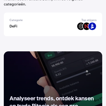
categorieën.
Categorie
Top stijgers
DeFi
DECT
KAR
PROS
Analyseer trends, ontdek kansen