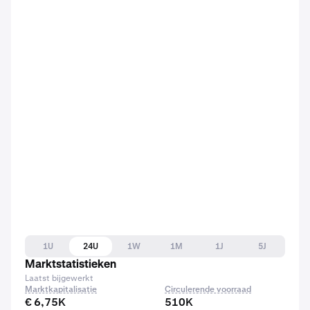
1U
24U
1W
1M
1J
5J
Marktstatistieken
Laatst bijgewerkt
Marktkapitalisatie
Circulerende voorraad
€ 6,75K
510K