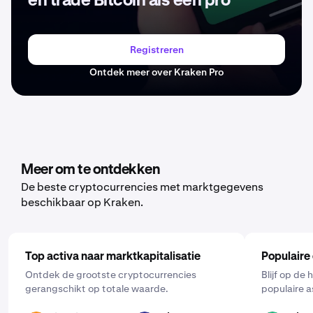
en trade Bitcoin als een pro
Registreren
Ontdek meer over Kraken Pro
Meer om te ontdekken
De beste cryptocurrencies met marktgegevens
beschikbaar op Kraken.
Top activa naar marktkapitalisatie
Populaire
Ontdek de grootste cryptocurrencies
Blijf op de
gerangschikt op totale waarde.
populaire a