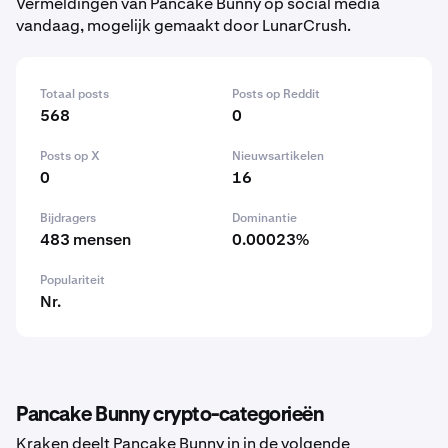
Vermeldingen van Pancake Bunny op social media
vandaag, mogelijk gemaakt door LunarCrush.
Totaal posts
Posts op Reddit
568
0
Posts op X
Nieuwsartikelen
0
16
Bijdragers
Dominantie
483 mensen
0.00023%
Populariteit
Nr.
Pancake Bunny crypto-categorieën
Kraken deelt Pancake Bunny in in de volgende