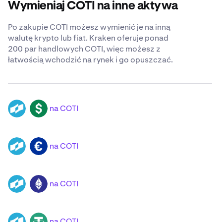
Wymieniaj COTI na inne aktywa
Po zakupie COTI możesz wymienić je na inną
walutę krypto lub fiat. Kraken oferuje ponad
200 par handlowych COTI, więc możesz z
łatwością wchodzić na rynek i go opuszczać.
na COTI
COTI
USD
na COTI
COTI
EUR
na COTI
COTI
ETH
na COTI
COTI
USDT