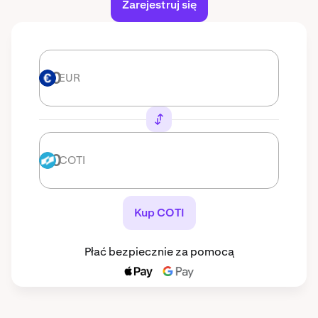
Zarejestruj się
EUR
EUR
COTI
COTI
Kup COTI
Płać bezpiecznie za pomocą