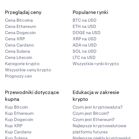
Przeglądaj ceny
Popularne rynki
Cena Bitcoina
BTC na USD
Cena Ethereum
ETH na USD
Cena Dogecoin
DOGE na USD
Cena XRP
XRP na USD
Cena Cardano
ADA na USD
Cena Solana
SOL na USD
Cena Litecoin
LTC na USD
Kategorie krypto
Wszystkie rynki krypto
Wszystkie ceny krypto
Prognozy cen
Przewodniki dotyczące
Edukacja w zakresie
kupna
krypto
Kup Bitcoin
Czym jest kryptowaluta?
Kup Ethereum
Czym jest Bitcoin?
Kup Dogecoin
Czym jest Ethereum?
Kup XRP
Najlepsze kryptowalutowe
Kup Cardano
platformy futures
Kup Solana
Najlepsze giełdy kryptowalut