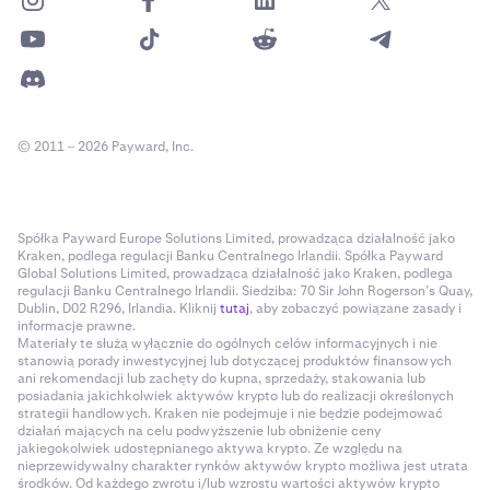
© 2011 – 2026 Payward, Inc.
Spółka Payward Europe Solutions Limited, prowadząca działalność jako
Kraken, podlega regulacji Banku Centralnego Irlandii. Spółka Payward
Global Solutions Limited, prowadząca działalność jako Kraken, podlega
regulacji Banku Centralnego Irlandii. Siedziba: 70 Sir John Rogerson’s Quay,
Dublin, D02 R296, Irlandia. Kliknij
tutaj
, aby zobaczyć powiązane zasady i
informacje prawne.
Materiały te służą wyłącznie do ogólnych celów informacyjnych i nie
stanowią porady inwestycyjnej lub dotyczącej produktów finansowych
ani rekomendacji lub zachęty do kupna, sprzedaży, stakowania lub
posiadania jakichkolwiek aktywów krypto lub do realizacji określonych
strategii handlowych. Kraken nie podejmuje i nie będzie podejmować
działań mających na celu podwyższenie lub obniżenie ceny
jakiegokolwiek udostępnianego aktywa krypto. Ze względu na
nieprzewidywalny charakter rynków aktywów krypto możliwa jest utrata
środków. Od każdego zwrotu i/lub wzrostu wartości aktywów krypto