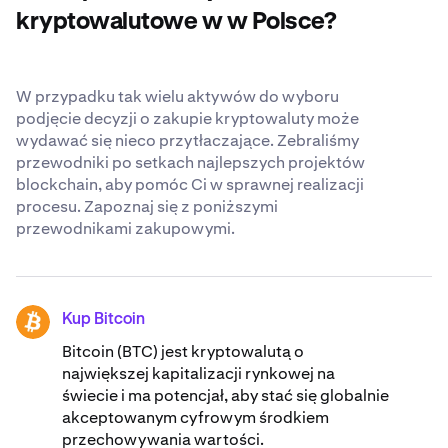
swoje COTI. Dowiedz się o naszych
cieszących się
kryptowalutowe w w Polsce?
uznaniem na całym świecie standardach
bezpieczeństwa
.
W przypadku tak wielu aktywów do wyboru
podjęcie decyzji o zakupie kryptowaluty może
wydawać się nieco przytłaczające. Zebraliśmy
przewodniki po setkach najlepszych projektów
blockchain, aby pomóc Ci w sprawnej realizacji
procesu. Zapoznaj się z poniższymi
przewodnikami zakupowymi.
Kup Bitcoin
BTC
Bitcoin (BTC) jest kryptowalutą o
największej kapitalizacji rynkowej na
świecie i ma potencjał, aby stać się globalnie
akceptowanym cyfrowym środkiem
przechowywania wartości.