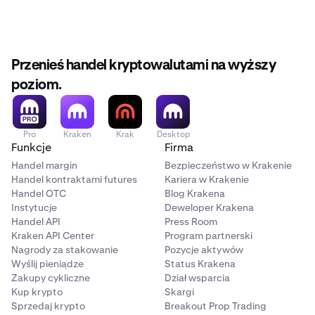
Przenieś handel kryptowalutami na wyższy
poziom.
Pro
Kraken
Krak
Desktop
Funkcje
Firma
Handel margin
Bezpieczeństwo w Krakenie
Handel kontraktami futures
Kariera w Krakenie
Handel OTC
Blog Krakena
Instytucje
Deweloper Krakena
Handel API
Press Room
Kraken API Center
Program partnerski
Nagrody za stakowanie
Pozycje aktywów
Wyślij pieniądze
Status Krakena
Zakupy cykliczne
Dział wsparcia
Kup krypto
Skargi
Sprzedaj krypto
Breakout Prop Trading