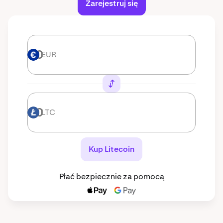
Zarejestruj się
EUR
EUR
LTC
LTC
Kup Litecoin
Płać bezpiecznie za pomocą