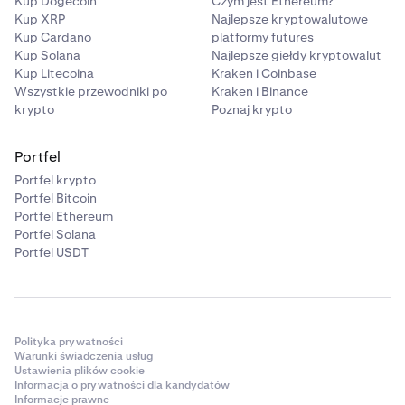
Kup Dogecoin
Czym jest Ethereum?
Kup XRP
Najlepsze kryptowalutowe
Kup Cardano
platformy futures
Kup Solana
Najlepsze giełdy kryptowalut
Kup Litecoina
Kraken i Coinbase
Wszystkie przewodniki po
Kraken i Binance
krypto
Poznaj krypto
Portfel
Portfel krypto
Portfel Bitcoin
Portfel Ethereum
Portfel Solana
Portfel USDT
Polityka prywatności
Warunki świadczenia usług
Ustawienia plików cookie
Informacja o prywatności dla kandydatów
Informacje prawne