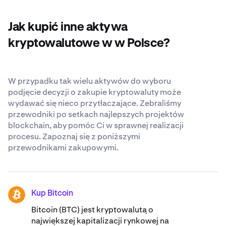
kryptowalut jest własny portfel kryptowalutowy,
nieustannie staramy się być możliwie jak najbardziej
Jak kupić inne aktywa
transparentni i zabezpieczeni, gdy powierzasz nam
swoje Litecoin. Dowiedz się o naszych
cieszących się
kryptowalutowe w w Polsce?
uznaniem na całym świecie standardach
bezpieczeństwa
.
W przypadku tak wielu aktywów do wyboru
podjęcie decyzji o zakupie kryptowaluty może
wydawać się nieco przytłaczające. Zebraliśmy
przewodniki po setkach najlepszych projektów
blockchain, aby pomóc Ci w sprawnej realizacji
procesu. Zapoznaj się z poniższymi
przewodnikami zakupowymi.
Kup Bitcoin
BTC
Bitcoin (BTC) jest kryptowalutą o
największej kapitalizacji rynkowej na