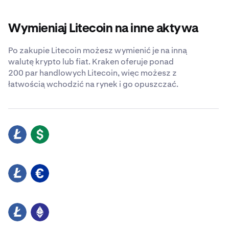
Wymieniaj Litecoin na inne aktywa
Po zakupie Litecoin możesz wymienić je na inną
walutę krypto lub fiat. Kraken oferuje ponad
200 par handlowych Litecoin, więc możesz z
łatwością wchodzić na rynek i go opuszczać.
LTC
USD
LTC
EUR
LTC
ETH