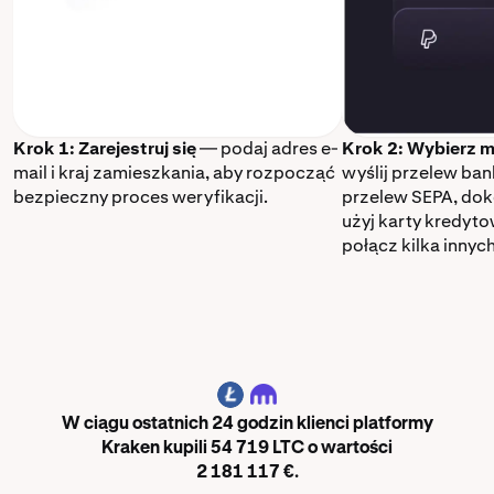
Krok 1: Zarejestruj się
— podaj adres e-
Krok 2: Wybierz m
mail i kraj zamieszkania, aby rozpocząć
wyślij przelew ba
bezpieczny proces weryfikacji.
przelew SEPA, dok
użyj karty kredyt
połącz kilka innyc
LTC
W ciągu ostatnich 24 godzin klienci platformy
Kraken kupili 54 719 LTC o wartości
2 181 117 €.