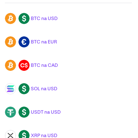
BTC na USD
BTC
USD
BTC na EUR
BTC
EUR
BTC na CAD
BTC
CAD
SOL na USD
SOL
USD
USDT na USD
USDT
USD
XRP na USD
XRP
USD