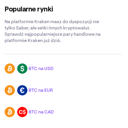
Popularne rynki
Na platformie Kraken masz do dyspozycji nie
tylko Saber, ale setki innych kryptowalut.
Sprawdź najpopularniejsze pary handlowe na
platformie Kraken już dziś.
BTC na USD
BTC
USD
BTC na EUR
BTC
EUR
BTC na CAD
BTC
CAD