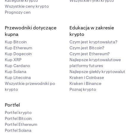
Kategorie krypto
Wszystkie rynki krypto
Wszystkie ceny krypto
Prognozy cen
Przewodniki dotyczące
Edukacja w zakresie
kupna
krypto
Kup Bitcoin
Czym jest kryptowaluta?
Kup Ethereum
Czym jest Bitcoin?
Kup Dogecoin
Czym jest Ethereum?
Kup XRP
Najlepsze kryptowalutowe
Kup Cardano
platformy futures
Kup Solana
Najlepsze giełdy kryptowalut
Kup Litecoina
Kraken i Coinbase
Wszystkie przewodniki po
Kraken i Binance
krypto
Poznaj krypto
Portfel
Portfel krypto
Portfel Bitcoin
Portfel Ethereum
Portfel Solana