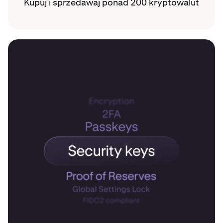
Kupuj i sprzedawaj ponad 200 kryptowalut