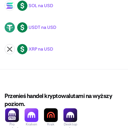
SOL na USD
SOL
USD
USDT na USD
USDT
USD
XRP na USD
XRP
USD
Przenieś handel kryptowalutami na wyższy
poziom.
Pro
Kraken
Krak
Desktop