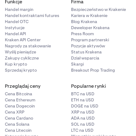
Funkcje
Firma
Handel margin
Bezpieczeństwo w Krakenie
Handel kontraktami futures
Kariera w Krakenie
Handel OTC
Blog Krakena
Instytucje
Deweloper Krakena
Handel API
Press Room
Kraken API Center
Program partnerski
Nagrody za stakowanie
Pozycje aktywów
Wyślij pieniądze
Status Krakena
Zakupy cykliczne
Dział wsparcia
Kup krypto
Skargi
Sprzedaj krypto
Breakout Prop Trading
Przeglądaj ceny
Popularne rynki
Cena Bitcoina
BTC na USD
Cena Ethereum
ETH na USD
Cena Dogecoin
DOGE na USD
Cena XRP
XRP na USD
Cena Cardano
ADA na USD
Cena Solana
SOL na USD
Cena Litecoin
LTC na USD