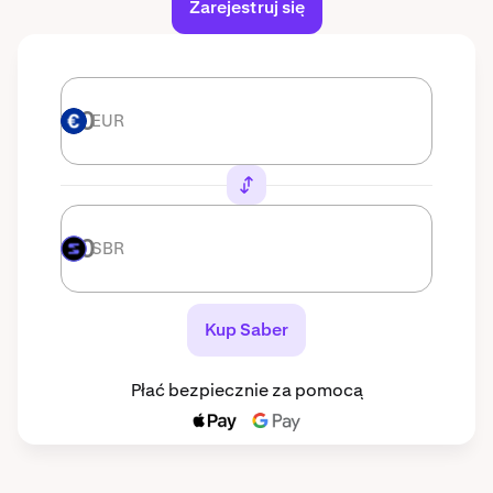
Zarejestruj się
EUR
EUR
SBR
SBR
Kup Saber
Płać bezpiecznie za pomocą