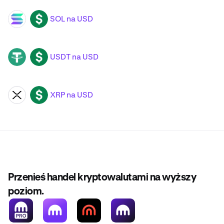
SOL na USD
SOL
USD
USDT na USD
USDT
USD
XRP na USD
XRP
USD
Przenieś handel kryptowalutami na wyższy
poziom.