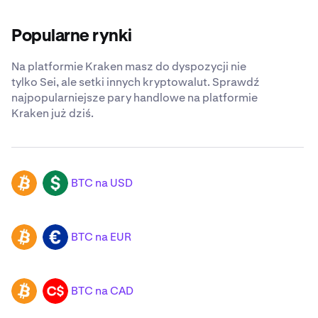
Popularne rynki
Na platformie Kraken masz do dyspozycji nie
tylko Sei, ale setki innych kryptowalut. Sprawdź
najpopularniejsze pary handlowe na platformie
Kraken już dziś.
BTC na USD
BTC
USD
BTC na EUR
BTC
EUR
BTC na CAD
BTC
CAD