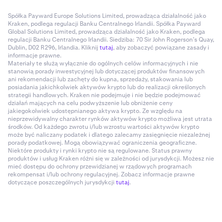
Spółka Payward Europe Solutions Limited, prowadząca działalność jako
Kraken, podlega regulacji Banku Centralnego Irlandii. Spółka Payward
Global Solutions Limited, prowadząca działalność jako Kraken, podlega
regulacji Banku Centralnego Irlandii. Siedziba: 70 Sir John Rogerson’s Quay,
Dublin, D02 R296, Irlandia. Kliknij
tutaj
, aby zobaczyć powiązane zasady i
informacje prawne.
Materiały te służą wyłącznie do ogólnych celów informacyjnych i nie
stanowią porady inwestycyjnej lub dotyczącej produktów finansowych
ani rekomendacji lub zachęty do kupna, sprzedaży, stakowania lub
posiadania jakichkolwiek aktywów krypto lub do realizacji określonych
strategii handlowych. Kraken nie podejmuje i nie będzie podejmować
działań mających na celu podwyższenie lub obniżenie ceny
jakiegokolwiek udostępnianego aktywa krypto. Ze względu na
nieprzewidywalny charakter rynków aktywów krypto możliwa jest utrata
środków. Od każdego zwrotu i/lub wzrostu wartości aktywów krypto
może być naliczany podatek i dlatego zalecamy zasięgnięcie niezależnej
porady podatkowej. Mogą obowiązywać ograniczenia geograficzne.
Niektóre produkty i rynki krypto nie są regulowane. Status prawny
produktów i usług Kraken różni się w zależności od jurysdykcji. Możesz nie
mieć dostępu do ochrony przewidzianej w rządowych programach
rekompensat i/lub ochrony regulacyjnej. Zobacz informacje prawne
dotyczące poszczególnych jurysdykcji
tutaj
.