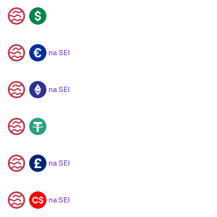
SEI
USD
na SEI
SEI
EUR
na SEI
SEI
ETH
SEI
USDT
na SEI
SEI
GBP
na SEI
SEI
CAD