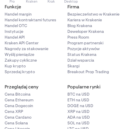
Pro
Kraken
Krak
Desktop
Funkcje
Firma
Handel margin
Bezpieczeństwo w Krakenie
Handel kontraktami futures
Kariera w Krakenie
Handel OTC
Blog Krakena
Instytucje
Deweloper Krakena
Handel API
Press Room
Kraken API Center
Program partnerski
Nagrody za stakowanie
Pozycje aktywów
Wyślij pieniądze
Status Krakena
Zakupy cykliczne
Dział wsparcia
Kup krypto
Skargi
Sprzedaj krypto
Breakout Prop Trading
Przeglądaj ceny
Popularne rynki
Cena Bitcoina
BTC na USD
Cena Ethereum
ETH na USD
Cena Dogecoin
DOGE na USD
Cena XRP
XRP na USD
Cena Cardano
ADA na USD
Cena Solana
SOL na USD
Cena Litecoin
LTC na USD